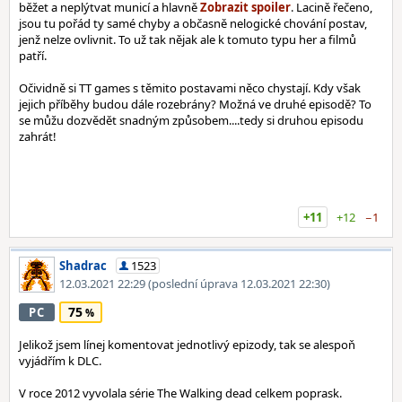
běžet a neplýtvat municí a hlavně
. Lacině řečeno,
jsou tu pořád ty samé chyby a občasně nelogické chování postav,
jenž nelze ovlivnit. To už tak nějak ale k tomuto typu her a filmů
patří.
Očividně si TT games s těmito postavami něco chystají. Kdy však
jejich příběhy budou dále rozebrány? Možná ve druhé episodě? To
se můžu dozvědět snadným způsobem....tedy si druhou episodu
zahrát!
+11
+12
−1
Shadrac
1523
12.03.2021 22:29
(poslední úprava 12.03.2021 22:30)
75
PC
Jelikož jsem línej komentovat jednotlivý epizody, tak se alespoň
vyjádřím k DLC.
V roce 2012 vyvolala série The Walking dead celkem poprask.