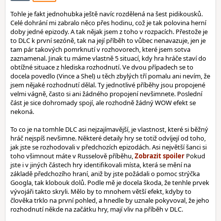
Tohle je fakt jednohubka ještě navíc rozdělená na šest pidikousků.
Celé dohrání mi zabralo něco přes hodinu, což je tak polovina herní
doby jedné epizody. A tak nějak jsem z toho v rozpacích. Přestože je
to DLC k první sezóně, tak na její příběh to vůbec nenavazuje, jen je
tam pár takových pomrknutí v rozhovorech, které jsem sotva
zaznamenal. Jinak tu máme vlastně 5 situací, kdy hra hráče staví do
obtížné situace z hlediska rozhodnutí. Ve dvou případech se to
docela povedlo (Vince a Shel) u těch zbylých tří pomalu ani nevím, že
jsem nějaké rozhodnutí dělal. Ty jednotlivé příběhy jsou propojené
velmi vágně, často si ani žádného propojení nevšimnete. Poslední
část je sice dohromady spojí, ale rozhodně žádný WOW efekt se
nekoná.
To co je na tomhle DLC asi nejzajímavější, je vlastnost, které si běžný
hráč nejspíš nevšimne. Některé detaily hry se totiž odvíjejí od toho,
jak jste se rozhodovali v předchozích epizodách. Asi největší šanci si
toho všimnout máte v Russelově příběhu,
Pokud
jste i v jiných částech hry identifikovali místa, která se mění na
základě předchozího hraní, aniž by jste požádali o pomoc strýčka
Googla, tak klobouk dolů. Podle mě je docela škoda, že tenhle prvek
vývojáři takto skryli. Mělo by to mnohem větší efekt, kdyby to
člověka trklo na první pohled, a hnedle by uznale pokyvoval, že jeho
rozhodnutí někde na začátku hry, mají vliv na příběh v DLC.