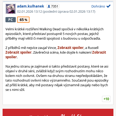
adam.kulhanek
7351
Dohráno
02.01.2026 13:12
(poslední úprava 02.01.2026 13:17)
65
PC
Velmi krátké rozšíření Walking Dead spočívá v několika krátkých
epizodách, které představí postupně 5 nových postav, jejichž
příběhy mají větší či menší spojitost s budovou u odpočívadla.
Z příběhů mě nejvíce zaujal Vince,
, a Russell
. Závěrečná scéna, kde dojde k nalezení
.
Na jednu stranu je zajímavé si takto představit postavy, které se asi
objeví v druhé sérii, zvláště když svým rozhodnutím mohu něco
kolem nich ovlivnit. Ovšem na druhou stranu nepředpokládám, že
tato rozhodnutí ovlivní něco významného. Současně jsou epizodky
až příliš krátké, aby mě postavy nějak významně zaujaly nebo bych
se s nimi sžil.
+10