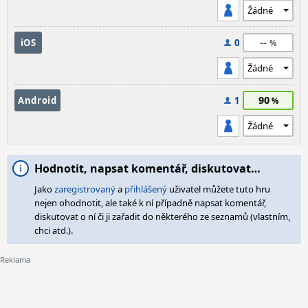
--
iOS
0
90
Android
1
Hodnotit, napsat komentář, diskutovat…
Jako
zaregistrovaný
a
přihlášený
uživatel můžete tuto hru
nejen ohodnotit, ale také k ní případně napsat komentář,
diskutovat o ní či ji zařadit do některého ze seznamů (vlastním,
chci atd.).