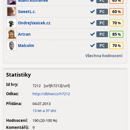
65
adam.kulhanek
PC
60
SweetL.c.
PC
70
OndrejVasicek.cz
PC
85
Artran
PC
70
Malcolm
PC
Všechna hodnocení
Statistiky
Id hry:
7212
Odkaz:
http://dbher.cz/h7212
Přidána:
04.07.2013
13 let a 37 dní
Hodnocení:
190 (20-100 %)
Komentářů:
9