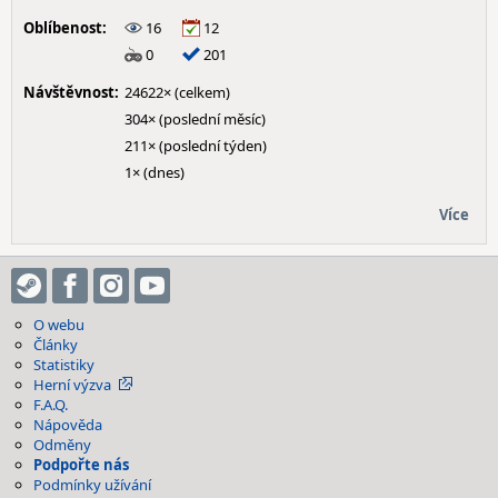
Oblíbenost:
16
12
0
201
Návštěvnost:
24622× (celkem)
304× (poslední měsíc)
211× (poslední týden)
1× (dnes)
Více
O webu
Články
Statistiky
Herní výzva
F.A.Q.
Nápověda
Odměny
Podpořte nás
Podmínky užívání