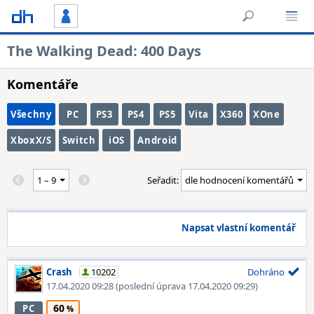
The Walking Dead: 400 Days
Komentáře
Všechny
PC
PS3
PS4
PS5
Vita
X360
XOne
XboxX/S
Switch
iOS
Android
Seřadit:
Napsat vlastní komentář
Crash
10202
Dohráno
17.04.2020 09:28
(poslední úprava 17.04.2020 09:29)
60
PC