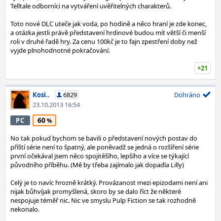
Telltale odborníci na vytváření uvěřitelných charakterů.
Toto nové DLC uteče jak voda, po hodině a něco hraní je zde konec,
a otázka jestli právě představení hrdinové budou mít větší či menší
roli v druhé řadě hry. Za cenu 100kč je to fajn zpestření doby než
vyjde plnohodnotné pokračování.
+21
Kosi..
6829
Dohráno
23.10.2013 16:54
60
PC
No tak pokud bychom se bavili o představení nových postav do
příští série není to špatný, ale poněvadž se jedná o rozšíření série
první očekával jsem něco spojitěšího, lepšího a více se týkající
původního příběhu. (Mě by třeba zajímalo jak dopadla Lilly)
Celý je to navíc hrozně krátký. Provázanost mezi epizodami není ani
nijak bůhvíjak promyšlená, skoro by se dalo říct že některé
nespojuje téměř nic. Nic ve smyslu Pulp Fiction se tak rozhodně
nekonalo.