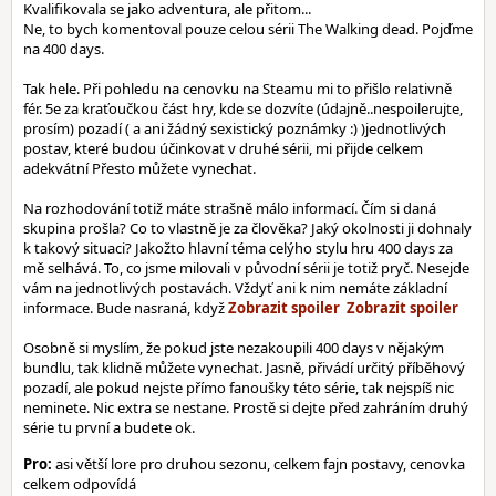
Kvalifikovala se jako adventura, ale přitom...
Ne, to bych komentoval pouze celou sérii The Walking dead. Pojďme
na 400 days.
Tak hele. Při pohledu na cenovku na Steamu mi to přišlo relativně
fér. 5e za kraťoučkou část hry, kde se dozvíte (údajně..nespoilerujte,
prosím) pozadí ( a ani žádný sexistický poznámky :) )jednotlivých
postav, které budou účinkovat v druhé sérii, mi přijde celkem
adekvátní Přesto můžete vynechat.
Na rozhodování totiž máte strašně málo informací. Čím si daná
skupina prošla? Co to vlastně je za člověka? Jaký okolnosti ji dohnaly
k takový situaci? Jakožto hlavní téma celýho stylu hru 400 days za
mě selhává. To, co jsme milovali v původní sérii je totiž pryč. Nesejde
vám na jednotlivých postavách. Vždyť ani k nim nemáte základní
informace. Bude nasraná, když
Osobně si myslím, že pokud jste nezakoupili 400 days v nějakým
bundlu, tak klidně můžete vynechat. Jasně, přivádí určitý příběhový
pozadí, ale pokud nejste přímo fanoušky této série, tak nejspíš nic
neminete. Nic extra se nestane. Prostě si dejte před zahráním druhý
série tu první a budete ok.
Pro:
asi větší lore pro druhou sezonu, celkem fajn postavy, cenovka
celkem odpovídá