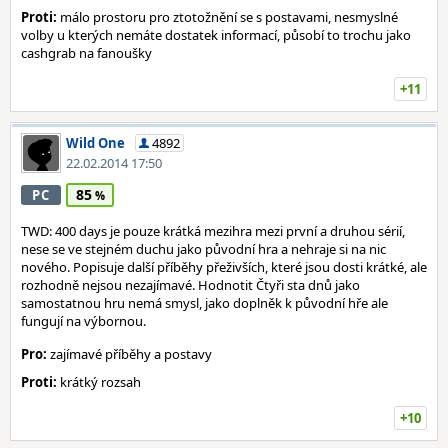
Proti:
málo prostoru pro ztotožnění se s postavami, nesmyslné
volby u kterých nemáte dostatek informací, působí to trochu jako
cashgrab na fanoušky
+11
Wild One
4892
22.02.2014 17:50
85
PC
TWD: 400 days je pouze krátká mezihra mezi první a druhou sérií,
nese se ve stejném duchu jako původní hra a nehraje si na nic
nového. Popisuje další příběhy přeživších, které jsou dosti krátké, ale
rozhodně nejsou nezajímavé. Hodnotit Čtyři sta dnů jako
samostatnou hru nemá smysl, jako doplněk k původní hře ale
fungují na výbornou.
Pro:
zajímavé příběhy a postavy
Proti:
krátký rozsah
+10