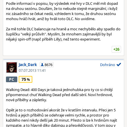
Podle informací v popisu, by výsledek mé hry v DLC měl mít dopad
na druhou sezónu. Doufám, že to nebude stejně marginální, i když
nic zásadního se čekat nedá, vzhledem k tomu, že druhou sezónu
mohou hráči hrát, aniž by hráli toto DLC. No uvidíme.
Za mě tohle DLC balancuje na hraně a moc nechybělo aby spadlo do
šuplíčku "velký průšvih". Myslím, že mnohem zajímavější by byl
nějaký spin-off (např. příběh Lilly), než tento experiment.
+26
Jack_Dark
8676
Dohráno
07.07.2013 11:41
75
PC
Walking Dead: 400 Days je taková jednohubka pro ty co si chtějí
připomenout chuť Walking Dead před další sérií. Noví hrdinové,
nové příběhy a zápletky.
Opět je to o rozhodování akorát že v kratším intervalu. Přeci jen 5
hrdinů a jejich příběhů se odehraje velmi rychle, a prostor pro
každého není nikdy delší jak 20 minut. Přesto si lze k hrdinům najít
sympatie, a to hlavně díky dabingu a přesvědčivosti. V tom jsou v