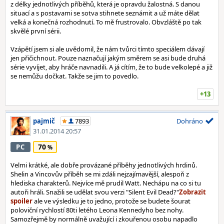
z délky jednotlivých příběhů, která je opravdu žalostná. S danou
situací a s postavami se sotva stihnete seznámit a už máte dělat
velká a konečná rozhodnutí. To mě frustrovalo. Obvzláště po tak
skvělé první sérii.
Vzápětí jsem si ale uvědomil, že nám tvůrci tímto speciálem dávají
jen přičichnout. Pouze naznačují jakým směrem se asi bude druhá
série vyvíjet, aby hráče navnadili. A já cítím, že to bude velkolepé a již
se nemůžu dočkat. Takže se jim to povedlo.
+13
pajmič
7893
Dohráno
31.01.2014 20:57
70
PC
Velmi krátké, ale dobře provázané příběhy jednotlivých hrdinů.
Shelin a Vincovův příběh se mi zdáli nejzajímavější, alespoň z
hlediska charakterů. Nejvíce mě prudil Watt. Nechápu na co si tu
autoři hráli. Snažili se udělat svou verzi "Silent Evil Dead?"
ale ve výsledku je to jedno, protože se budete šourat
poloviční rychlostí 80ti letého Leona Kennedyho bez nohy.
Samozřejmě by normálně uvažující i zkouřenou osobu napadlo