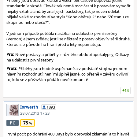
Příběhy jsou opravdu krátké a všech pět časově odpovídá jedné
standardní epizodě. Člověk tak nemá moc čas si k postavám vytvořit
nějaký vztah a aniž by znal jejich backstory, tak je nucen udělat
nějaké velké rozhodnutí ve stylu "Koho obětuju?" nebo "Zůstanu ze
skupinou nebo uteču?".
V jednom případě potěšila narážka na události z první sezóny
(Vernon) a jsem zvědav, jestli se některé z postav objeví v sérii druhé,
kterou si z původního hraní před x lety nepamatuju.
Pro:
Nové postavy a příběhy z různého období apokalypsy; Odkazy
na události z první sezony
Proti:
Příběhy jsou hodně uspěchané a v podstatě stojí na jednom
hlavním rozhodnutí; není mi úplně jasné, co přesně v závěru ovlivní
to, kdo se z přeživších přidá k nové komunitě
+14
Iorwerth
1893
28.07.2013 17:23
75
PC
První pocit po dohrání 400 Days bylo obrovské zklamání a to hlavně