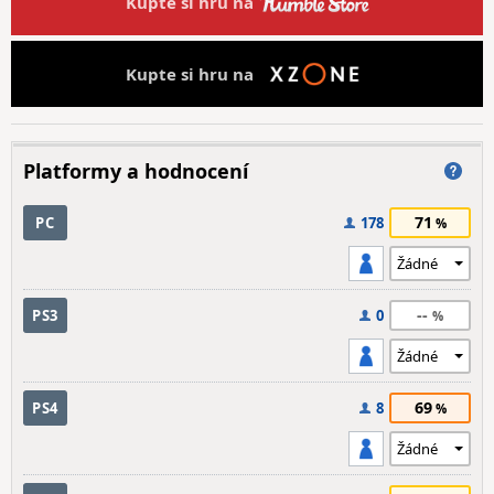
Kupte si hru na
Kupte si hru na
Platformy a hodnocení
71
PC
178
--
PS3
0
69
PS4
8