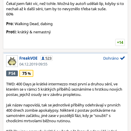
Čekal jsem fakt víc, než tohle. Možná by autoři udělali líp, kdyby si to
nechali až k další sérii, tam by to nevyznělo třeba tak suše.
60%
Pro:
Walking Dead, dabing
Proti:
krátký & nemastný
+14
FreakVOE
523
Dohráno
04.12.2019 09:55
75
PS4
TWD: 400 Days je krátké intermezzo mezi první a druhou sérií, ve
kterém se v rámci 5 krátkých příběhů seznámíme s hrstkou nových
postav, jejichž osudy se v závěru propletou.
Jak název napovídá, tak se jednotlivé příběhy odehrávají v prvních
400 dnech zombie apokalypsy. Některé z postav potkáváme na
samotném začátku, jiné zase v pozdější fázi, kdy je "soužití" s
chodícími mrtvolami běžnou rutinou.