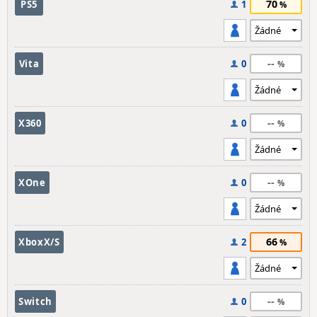
70
PS5
1
--
Vita
0
--
X360
0
--
XOne
0
66
XboxX/S
2
--
Switch
0