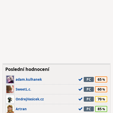
Poslední hodnocení
65
adam.kulhanek
PC
60
SweetL.c.
PC
70
OndrejVasicek.cz
PC
85
Artran
PC