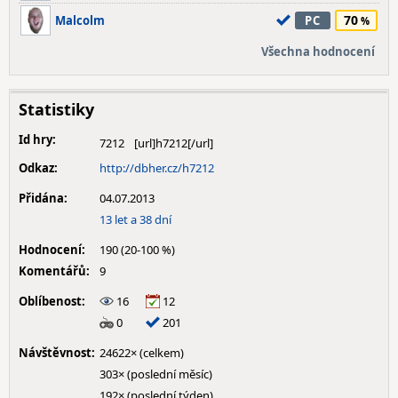
70
Malcolm
PC
Všechna hodnocení
Statistiky
Id hry:
7212
Odkaz:
http://dbher.cz/h7212
Přidána:
04.07.2013
13 let a 38 dní
Hodnocení:
190 (20-100 %)
Komentářů:
9
Oblíbenost:
16
12
0
201
Návštěvnost:
24622× (celkem)
303× (poslední měsíc)
192× (poslední týden)