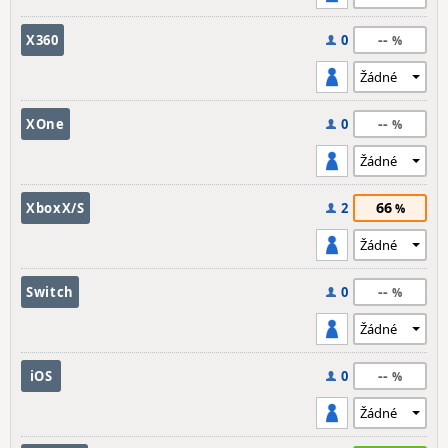
--
X360
0
--
XOne
0
66
XboxX/S
2
--
Switch
0
--
iOS
0