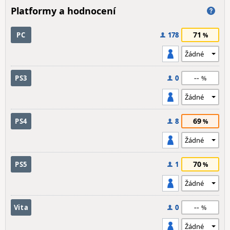
Platformy a hodnocení
71
PC
178
--
PS3
0
69
PS4
8
70
PS5
1
--
Vita
0