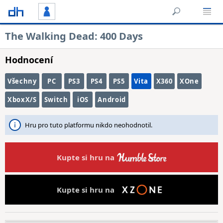
The Walking Dead: 400 Days
Hodnocení
Všechny
PC
PS3
PS4
PS5
Vita
X360
XOne
XboxX/S
Switch
iOS
Android
Hru pro tuto platformu nikdo neohodnotil.
Kupte si hru na
Kupte si hru na