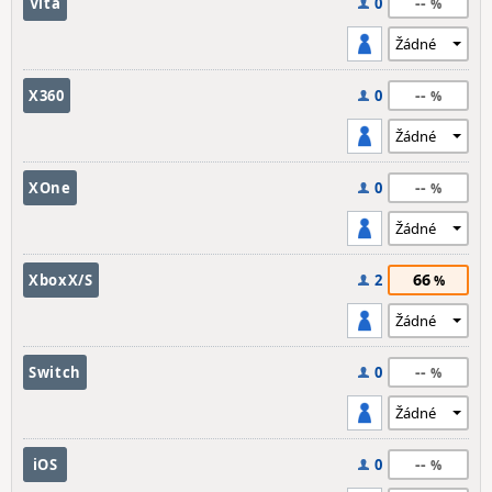
--
Vita
0
--
X360
0
--
XOne
0
66
XboxX/S
2
--
Switch
0
--
iOS
0