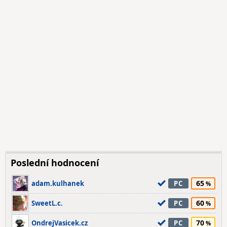
Poslední hodnocení
65
adam.kulhanek
PC
60
SweetL.c.
PC
70
OndrejVasicek.cz
PC