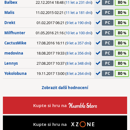
80
Balbex
22.12.2014 18:48 (
11 let a 231 dní
)
PC
80
Malis
11.02.2015 02:21 (
11 let a 181 dní
)
PC
80
Drekt
01.02.2017 06:21 (
9 let a 190 dní
)
PC
80
Milfhunter
01.05.2016 21:16 (
10 let a 100 dní
)
PC
80
CactusMike
17.08.2016 16:11 (
9 let a 357 dní
)
PC
80
medovina
18.08.2017 19:33 (
8 let a 356 dní
)
PC
80
Lennys
27.08.2017 10:37 (
8 let a 348 dní
)
PC
80
Yokolobuna
19.11.2017 13:00 (
8 let a 264 dní
)
PC
Zobrazit další hodnocení
Kupte si hru na
Kupte si hru na