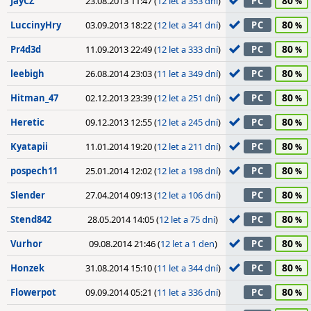
80
JayCZ
23.08.2013 11:47 (
12 let a 353 dní
)
PC
80
LuccinyHry
03.09.2013 18:22 (
12 let a 341 dní
)
PC
80
Pr4d3d
11.09.2013 22:49 (
12 let a 333 dní
)
PC
80
leebigh
26.08.2014 23:03 (
11 let a 349 dní
)
PC
80
Hitman_47
02.12.2013 23:39 (
12 let a 251 dní
)
PC
80
Heretic
09.12.2013 12:55 (
12 let a 245 dní
)
PC
80
Kyatapii
11.01.2014 19:20 (
12 let a 211 dní
)
PC
80
pospech11
25.01.2014 12:02 (
12 let a 198 dní
)
PC
80
Slender
27.04.2014 09:13 (
12 let a 106 dní
)
PC
80
Stend842
28.05.2014 14:05 (
12 let a 75 dní
)
PC
80
Vurhor
09.08.2014 21:46 (
12 let a 1 den
)
PC
80
Honzek
31.08.2014 15:10 (
11 let a 344 dní
)
PC
80
Flowerpot
09.09.2014 05:21 (
11 let a 336 dní
)
PC