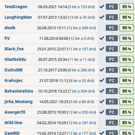
95
TessDragon
06.03.2021 14:14 (
5 let a 155 dní
)
PC
90
LaughingMan
07.07.2013 13:32 (
13 let a 35 dní
)
PC
90
slosik
26.08.2013 15:11 (
12 let a 349 dní
)
PC
90
P.V
11.08.2014 00:00 (
12 let a 0 dní
)
PC
90
Black_Fox
25.01.2015 22:57 (
11 let a 197 dní
)
PC
90
HlasNelidu
30.07.2015 20:34 (
11 let a 11 dní
)
PC
90
DuDu008
27.10.2017 23:06 (
8 let a 286 dní
)
PC
90
Krahujec
21.07.2018 11:12 (
8 let a 20 dní
)
PC
90
Behavioralista
10.10.2018 13:22 (
7 let a 304 dní
)
PC
90
Jirka_Mustang
14.05.2021 18:33 (
5 let a 86 dní
)
PC
85
Avanger55
25.08.2013 19:30 (
12 let a 350 dní
)
PC
85
Wild One
04.02.2014 19:29 (
12 let a 187 dní
)
PC
85
Daw8ID
15.02.2014 13:27 (
12 let a 177 dní
)
PC