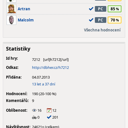
85
Artran
PC
70
Malcolm
PC
Všechna hodnocení
Statistiky
Id hry:
7212
Odkaz:
http://dbher.cz/h7212
Přidána:
04.07.2013
13 let a 37 dní
Hodnocení:
190 (20-100 %)
Komentářů:
9
Oblíbenost:
16
12
0
201
Návštěvnost:
24621× (celkem)