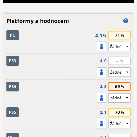
Platformy a hodnocení
71
PC
178
--
PS3
0
69
PS4
8
70
PS5
1