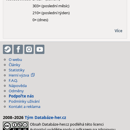
303× (poslední měsíc)
210× (poslední týden)
0× (dnes)
Více
O webu
Články
Statistiky
Herní výzva
F.A.Q.
Nápověda
Odměny
Podpořte nás
Podmínky užívání
Kontakt a reklama
2008–2026
Tým Databáze-her.cz
Obsah Databáze-her.cz podléhá této licenci
Autorství uvádějte spolu s odkazem na zdrojovou