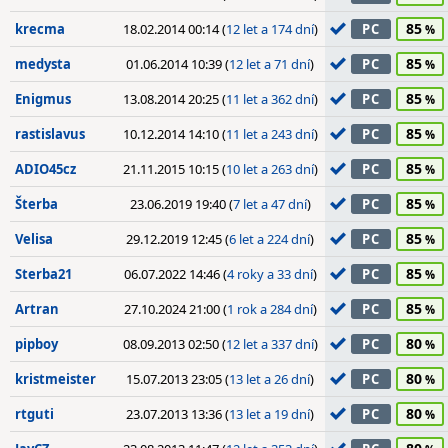
85
krecma
18.02.2014 00:14 (
12 let a 174 dní
)
PC
85
medysta
01.06.2014 10:39 (
12 let a 71 dní
)
PC
85
Enigmus
13.08.2014 20:25 (
11 let a 362 dní
)
PC
85
rastislavus
10.12.2014 14:10 (
11 let a 243 dní
)
PC
85
ADIO45cz
21.11.2015 10:15 (
10 let a 263 dní
)
PC
85
Šterba
23.06.2019 19:40 (
7 let a 47 dní
)
PC
85
Velisa
29.12.2019 12:45 (
6 let a 224 dní
)
PC
85
Sterba21
06.07.2022 14:46 (
4 roky a 33 dní
)
PC
85
Artran
27.10.2024 21:00 (
1 rok a 284 dní
)
PC
80
pipboy
08.09.2013 02:50 (
12 let a 337 dní
)
PC
80
kristmeister
15.07.2013 23:05 (
13 let a 26 dní
)
PC
80
rtguti
23.07.2013 13:36 (
13 let a 19 dní
)
PC