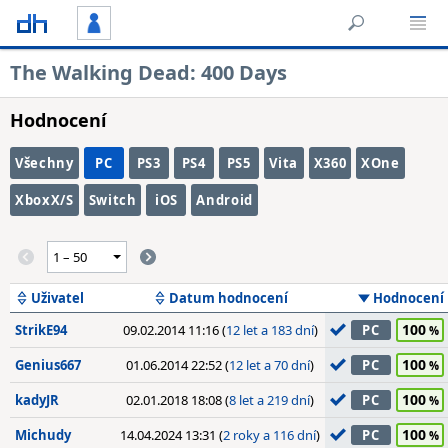
The Walking Dead: 400 Days
Hodnocení
Všechny
PC
PS3
PS4
PS5
Vita
X360
XOne
XboxX/S
Switch
iOS
Android
Uživatel
Datum hodnocení
Hodnocení
100
StrikE94
09.02.2014 11:16 (
12 let a 183 dní
)
PC
100
Genius667
01.06.2014 22:52 (
12 let a 70 dní
)
PC
100
kadyJR
02.01.2018 18:08 (
8 let a 219 dní
)
PC
100
Michudy
14.04.2024 13:31 (
2 roky a 116 dní
)
PC