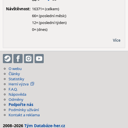
Návštěvnost:
16371× (celkem)
66× (poslední měsíc)
12× (poslední týden)
0× (dnes)
Více
O webu
Články
Statistiky
Herní výzva
F.A.Q.
Nápověda
Odměny
Podpořte nás
Podmínky užívání
Kontakt a reklama
2008–2026
Tým Databáze-her.cz