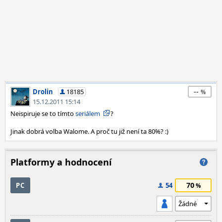
--
Drolin
18185
15.12.2011 15:14
Neispiruje se to tímto
seriálem
?
Jinak dobrá volba Walome. A proč tu již není ta 80%? :)
Platformy a hodnocení
70
PC
54