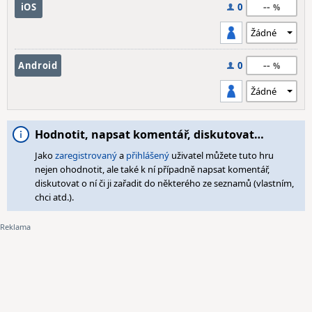
--
iOS
0
--
Android
0
Hodnotit, napsat komentář, diskutovat…
Jako
zaregistrovaný
a
přihlášený
uživatel můžete tuto hru
nejen ohodnotit, ale také k ní případně napsat komentář,
diskutovat o ní či ji zařadit do některého ze seznamů (vlastním,
chci atd.).