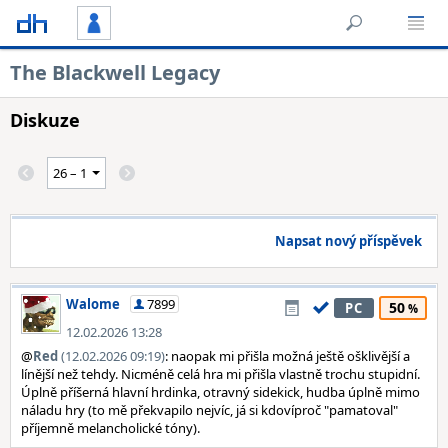
The Blackwell Legacy
Diskuze
Napsat nový příspěvek
Walome
7899
50
PC
12.02.2026 13:28
@
Red
(12.02.2026 09:19)
: naopak mi přišla možná ještě ošklivější a
línější než tehdy. Nicméně celá hra mi přišla vlastně trochu stupidní.
Úplně příšerná hlavní hrdinka, otravný sidekick, hudba úplně mimo
náladu hry (to mě překvapilo nejvíc, já si kdovíproč "pamatoval"
příjemně melancholické tóny).