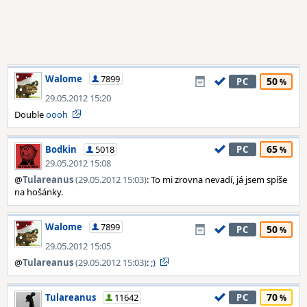
Walome
7899
50
PC
29.05.2012 15:20
Double
oooh
65
Bodkin
5018
PC
29.05.2012 15:08
@
Tulareanus
(29.05.2012 15:03)
: To mi zrovna nevadí, já jsem spíše
na hošánky.
Walome
7899
50
PC
29.05.2012 15:05
@
Tulareanus
(29.05.2012 15:03)
:
;)
70
Tulareanus
11642
PC