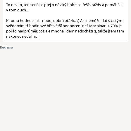
To nevim, ten seriál je prej o nějaký holce co řeší vraždy a pomáhá jí
v tom duch...
K tomu hodnocení... nooo, dobrá otázka :) Ale nemůžu dát s čistým
svědomím tříhodinové hře větší hodnocení než Machinariu. 70% je
pořád nadprůměr, což ale mnoha lidem nedochází :), takže jsem tam
nakonec nedal nic.