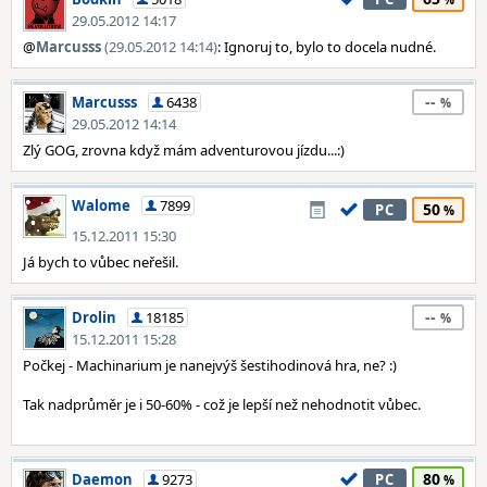
29.05.2012 14:17
@
Marcusss
(29.05.2012 14:14)
: Ignoruj to, bylo to docela nudné.
--
Marcusss
6438
29.05.2012 14:14
Zlý GOG, zrovna když mám adventurovou jízdu...:)
Walome
7899
50
PC
15.12.2011 15:30
Já bych to vůbec neřešil.
--
Drolin
18185
15.12.2011 15:28
Počkej - Machinarium je nanejvýš šestihodinová hra, ne? :)
Tak nadprůměr je i 50-60% - což je lepší než nehodnotit vůbec.
80
Daemon
9273
PC