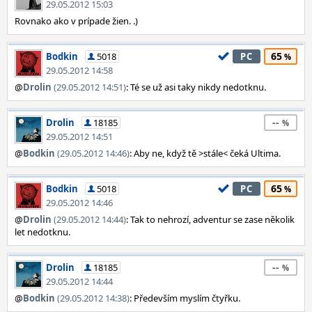
29.05.2012 15:03
Rovnako ako v prípade žien. .)
65
Bodkin
5018
PC
29.05.2012 14:58
@
Drolin
(29.05.2012 14:51)
: Té se už asi taky nikdy nedotknu.
--
Drolin
18185
29.05.2012 14:51
@
Bodkin
(29.05.2012 14:46)
: Aby ne, když tě >stále< čeká Ultima.
65
Bodkin
5018
PC
29.05.2012 14:46
@
Drolin
(29.05.2012 14:44)
: Tak to nehrozí, adventur se zase několik
let nedotknu.
--
Drolin
18185
29.05.2012 14:44
@
Bodkin
(29.05.2012 14:38)
: Především myslím čtyřku.