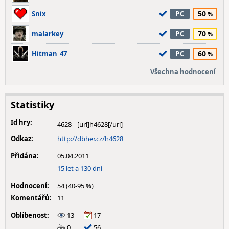
50
Snix
PC
70
malarkey
PC
60
Hitman_47
PC
Všechna hodnocení
Statistiky
Id hry:
4628
Odkaz:
http://dbher.cz/h4628
Přidána:
05.04.2011
15 let a 130 dní
Hodnocení:
54 (40-95 %)
Komentářů:
11
Oblíbenost:
13
17
0
56