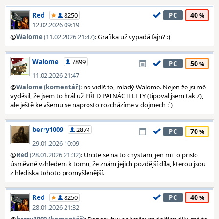
40
Red
8250
PC
12.02.2026 09:19
@
Walome
(11.02.2026 21:47)
: Grafika už vypadá fajn? :)
Walome
7899
50
PC
11.02.2026 21:47
@
Walome (komentář)
: no vidíš to, mladý Walome. Nejen že jsi mě
vyděsil, že jsem to hrál už PŘED PATNÁCTI LETY (tipoval jsem tak 7),
ale ještě ke všemu se naprosto rozcházíme v dojmech :´)
berry1009
2874
70
PC
29.01.2026 10:09
@
Red
(28.01.2026 21:32)
: Určitě se na to chystám, jen mi to přišlo
úsměvné vzhledem k tomu, že znám jejich pozdější díla, kterou jsou
z hlediska tohoto promyšlenější.
40
Red
8250
PC
28.01.2026 21:32