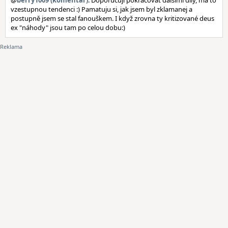
@
berry1009 (komentář)
: Doporučuji pokračovat dalšími díly, má to
vzestupnou tendenci :) Pamatuju si, jak jsem byl zklamanej a
postupně jsem se stal fanouškem. I když zrovna ty kritizované deus
ex "náhody" jsou tam po celou dobu:)