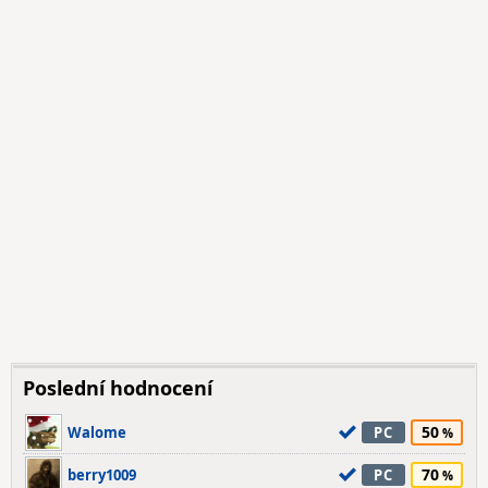
Poslední hodnocení
50
Walome
PC
70
berry1009
PC