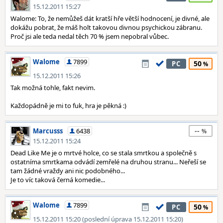
15.12.2011 15:27
Walome: To, že nemůžeš dát kratší hře větší hodnocení, je divné, ale
dokážu pobrat, že máš holt takovou divnou psychickou zábranu.
Proč jsi ale teda nedal těch 70 % jsem nepobral vůbec.
Walome
7899
50
PC
15.12.2011 15:26
Tak možná tohle, fakt nevim.
Každopádně je mi to fuk, hra je pěkná :)
--
Marcusss
6438
15.12.2011 15:24
Dead Like Me je o mrtvé holce, co se stala smrtkou a společně s
ostatníma smrtkama odvádí zemřelé na druhou stranu... Neřeší se
tam žádné vraždy ani nic podobného...
Je to víc taková černá komedie...
Walome
7899
50
PC
15.12.2011 15:20 (poslední úprava 15.12.2011 15:20)