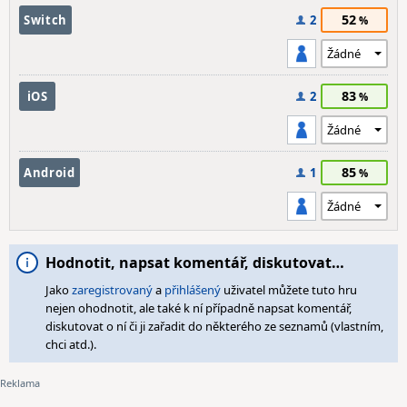
52
Switch
2
83
iOS
2
85
Android
1
Hodnotit, napsat komentář, diskutovat…
Jako
zaregistrovaný
a
přihlášený
uživatel můžete tuto hru
nejen ohodnotit, ale také k ní případně napsat komentář,
diskutovat o ní či ji zařadit do některého ze seznamů (vlastním,
chci atd.).