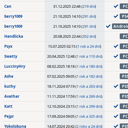
Can
31.12.2025 22:46 (
219 dní
)
PC
berry1009
21.10.2025 14:10 (
291 dní
)
PS
berry1009
21.10.2025 14:10 (
291 dní
)
Androi
Handlicka
20.08.2025 22:44 (
352 dní
)
PC
Psyx
15.07.2025 02:15 (
1 rok a 24 dní
)
PC
Swatty
20.04.2025 12:48 (
1 rok a 110 dní
)
PC
LuccinyHry
08.02.2025 18:18 (
1 rok a 180 dní
)
PC
Ashe
07.02.2025 09:05 (
1 rok a 182 dní
)
PS
kuthy
18.11.2024 07:19 (
1 rok a 263 dní
)
PS
Avathar
11.11.2024 17:59 (
1 rok a 269 dní
)
PS
Katt
12.10.2024 23:15 (
1 rok a 299 dní
)
PC
Pejpr
17.09.2024 09:05 (
1 rok a 325 dní
)
PC
Yokolobuna
14.07.2024 20:42 (
2 roky a 24 dní
)
PS