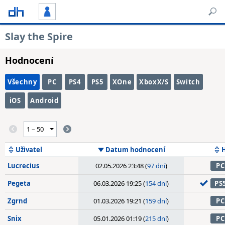
Slay the Spire
Hodnocení
Všechny
PC
PS4
PS5
XOne
XboxX/S
Switch
iOS
Android
Uživatel
Datum hodnocení
Lucrecius
02.05.2026 23:48 (
97 dní
)
PC
Pegeta
06.03.2026 19:25 (
154 dní
)
PS
Zgrnd
01.03.2026 19:21 (
159 dní
)
PC
Snix
05.01.2026 01:19 (
215 dní
)
PC