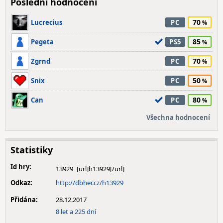
Poslední hodnocení
70
Lucrecius
PC
85
Pegeta
PS5
70
Zgrnd
PC
50
Snix
PC
80
Can
PC
Všechna hodnocení
Statistiky
Id hry:
13929
Odkaz:
http://dbher.cz/h13929
Přidána:
28.12.2017
8 let a 225 dní