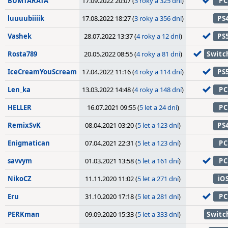
BUMTARATA
17.09.2022 20:07 (
3 roky a 325 dní
)
PC
luuuubiiiik
17.08.2022 18:27 (
3 roky a 356 dní
)
PS
Vashek
28.07.2022 13:37 (
4 roky a 12 dní
)
PS
Rosta789
20.05.2022 08:55 (
4 roky a 81 dní
)
Switc
IceCreamYouScream
17.04.2022 11:16 (
4 roky a 114 dní
)
PS
Len_ka
13.03.2022 14:48 (
4 roky a 148 dní
)
PC
HELLER
16.07.2021 09:55 (
5 let a 24 dní
)
PC
RemixSvK
08.04.2021 03:20 (
5 let a 123 dní
)
PS
Enigmatican
07.04.2021 22:31 (
5 let a 123 dní
)
PC
savvym
01.03.2021 13:58 (
5 let a 161 dní
)
PC
NikoCZ
11.11.2020 11:02 (
5 let a 271 dní
)
iO
Eru
31.10.2020 17:18 (
5 let a 281 dní
)
PC
PERKman
09.09.2020 15:33 (
5 let a 333 dní
)
Switc