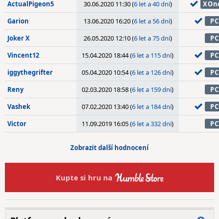
ActualPigeon5
30.06.2020 11:30 (
6 let a 40 dní
)
XOn
Garion
13.06.2020 16:20 (
6 let a 56 dní
)
PC
Joker X
26.05.2020 12:10 (
6 let a 75 dní
)
PC
Vincent12
15.04.2020 18:44 (
6 let a 115 dní
)
PC
iggythegrifter
05.04.2020 10:54 (
6 let a 126 dní
)
PC
Reny
02.03.2020 18:58 (
6 let a 159 dní
)
PC
Vashek
07.02.2020 13:40 (
6 let a 184 dní
)
PC
Victor
11.09.2019 16:05 (
6 let a 332 dní
)
PC
Zobrazit další hodnocení
Kupte si hru na