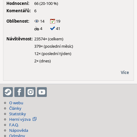
Hodnocení:
66 (20-100 %)
Komentářů:
6
Oblíbenost:
14
19
4
41
Návštěvnost:
23574× (celkem)
379× (poslední měsíc)
12× (poslední týden)
2× (dnes)
Více
O webu
Články
Statistiky
Herní výzva
F.A.Q.
Nápověda
Odměny