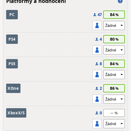
Platformy a hodnocení
84
PC
47
80
PS4
4
84
PS5
8
86
XOne
2
--
XboxX/S
0