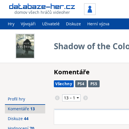
domov všech hráčů videoher
Hry
Vývojáři
Uživatelé
Diskuze
Herní výzva
Shadow of the Col
Komentáře
Všechny
PS4
PS5
Profil hry
Komentáře
13
Diskuze
44
Hodnocení
70