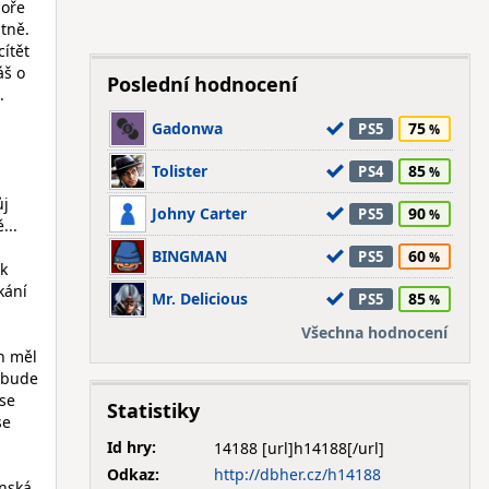
hoře
tně.
cítět
áš o
Poslední hodnocení
.
Gadonwa
75
PS5
Tolister
85
PS4
ůj
Johny Carter
90
PS5
...
BINGMAN
60
PS5
ik
kání
Mr. Delicious
85
PS5
Všechna hodnocení
ěh měl
o bude
 se
Statistiky
se
Id hry:
14188
Odkaz:
http://dbher.cz/h14188
ánská