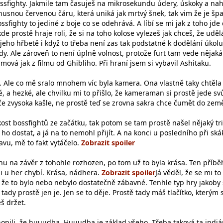
sfighty. Jakmile tam časuješ na mikrosekundu údery, úskoky a na
usnou červenou čáru, která uniká jak mrtvý šnek, tak vim že je špa
ssfighty to jediné z boje co se odehrává. A líbí se mi jak z toho jde 
kde prostě hraje roli, že si na toho kolose vylezeš jak chceš, že uděl
jeho hřbetě i když to třeba není zas tak podstatné k dodělání úkolu
vždy. Ale zároveň to není úplně volnost, protože furt tam vede nějaká
ilmová jak z filmu od Ghibliho. Při hraní jsem si vybavil Ashitaku.
. Ale co mě sralo mnohem víc byla kamera. Ona vlastně taky chtěla
té, a hezké, ale chvilku mi to přišlo, že kameraman si prostě jede sv
če zvysoka kašle, ne prostě teď se zrovna sakra chce čumět do země
ehkost bossfightů ze začátku, tak potom se tam prostě našel nějaký tr
 ho dostat, a já na to nemohl přijít. A na konci u posledního při ská
avu, mě to fakt vytáčelo.
chu na závěr z tohohle rozhozen, po tom už to byla krása. Ten příb
mi u her chybí. Krása, nádhera.
Já věděl, že se mi t
to, že to bylo nebo nebylo dostatečně zábavné. Tenhle typ hry jakoby
 tady prostě jen je. Jen se to děje. Prostě tady máš tlačítko, kterým 
š držet.
chopili, že huuudba. Huuudba je základ všeho. Třeba taková ta indi