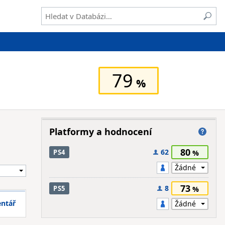
79
Platformy a hodnocení
80
62
PS4
73
8
PS5
entář