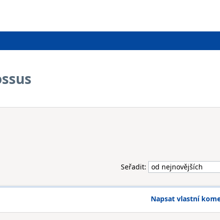
ossus
Seřadit:
Napsat vlastní kom