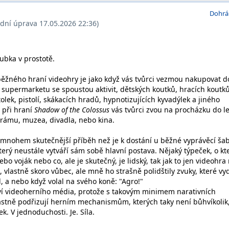
Dohrá
ední úprava 17.05.2026 22:36)
ubka v prostotě.
ěžného hraní videohry je jako když vás tvůrci vezmou nakupovat d
supermarketu se spoustou aktivit, dětských koutků, hracích koutků
tolek, pistolí, skákacích hradů, hypnotizujících kyvadýlek a jiného
 při hraní
Shadow of the Colossus
vás tvůrci zvou na procházku do le
hrámu, muzea, divadla, nebo kina.
 mnohem skutečnější příběh než je k dostání u běžné vyprávěcí šab
který neustále vytváří sám sobě hlavní postava. Nějaký týpeček, o k
nebo voják nebo co, ale je skutečný, je lidský, tak jak to jen videohr
 vlastně skoro vůbec, ale mně ho strašně polidštily zvuky, které vy
, a nebo když volal na svého koně: "Agro!"
ství videoherního média, protože s takovým minimem narativních
lastně podřizují herním mechanismům, kterých taky není bůhvíkolik
ek. V jednoduchosti. Je. Síla.