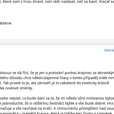
, ktoré som s hrou strávil, som skôr nadával, než sa bavil. Vracať sa
ládanie
Dohrá
ossus se dá říct, že je jen o putování pustou krajinou za obrovský
jakého důvodu chce někdo (tajemné hlasy v tomto případě) vidět mr
. Tak prosté to je, ale zároveň je to zabalené do esteticky krásně
ýká zvukové stránky.
sebe neptat, co bude daní za to, že mi někdo oživí milovanou bytos
k jednoduché, že si odškrtnu šestnáct fajfek a vše bude dobré. Hra
aznačuje a vše nechává na hráči. K chmurnému přemýšlení nad os
apomáhá i osamělá krajina, která je takřka bez života a samotné