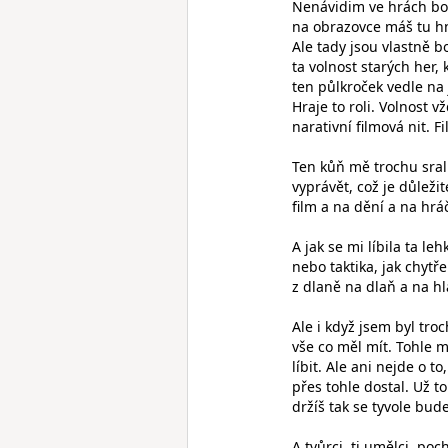
Nenávidim ve hrách bos
na obrazovce máš tu hn
Ale tady jsou vlastně bo
ta volnost starých her, 
ten půlkroček vedle na 
Hraje to roli. Volnost 
narativní filmová nit. F
Ten kůň mě trochu sral
vyprávět, což je důleži
film a na dění a na hrá
A jak se mi líbila ta l
nebo taktika, jak chytře
z dlaně na dlaň a na hl
Ale i když jsem byl tro
vše co měl mít. Tohle 
líbit. Ale ani nejde o 
přes tohle dostal. Už to
držíš tak se tyvole bude
A tvůrci, ti umělci, po