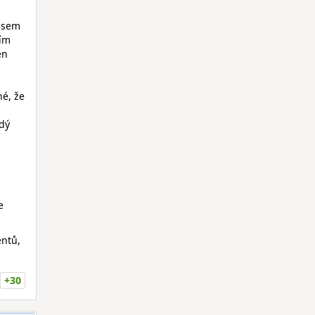
i
jsem
žím
en
né, že
ždý
e
ntů,
+30