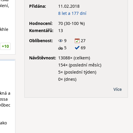
lení,
Přidána:
11.02.2018
8 let a 177 dní
Hodnocení:
70 (30-100 %)
akhle
Komentářů:
13
Oblíbenost:
9
27
+10
5
69
Návštěvnost:
13088× (celkem)
154× (poslední měsíc)
5× (poslední týden)
0× (dnes)
Více
ekná a
ossa
 vôbec
 ako
h