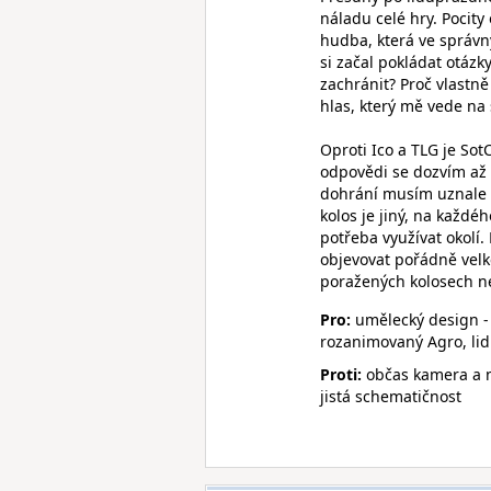
náladu celé hry. Pocit
hudba, která ve správ
si začal pokládat otázk
zachránit? Proč vlastně
hlas, který mě vede na
Oproti Ico a TLG je So
odpovědi se dozvím až 
dohrání musím uznale p
kolos je jiný, na každéh
potřeba využívat okolí
objevovat pořádně velké
poražených kolosech n
Pro:
umělecký design - 
rozanimovaný Agro, li
Proti:
občas kamera a n
jistá schematičnost