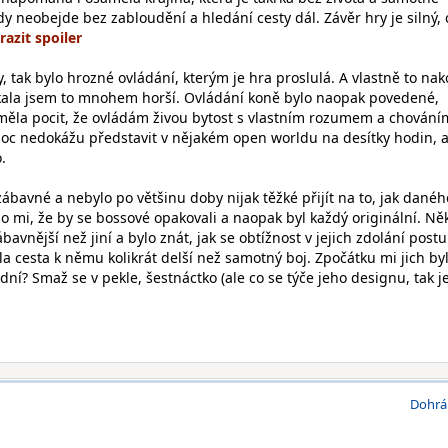
dy neobejde bez zabloudění a hledání cesty dál. Závěr hry je silný, 
 tak bylo hrozné ovládání, kterým je hra proslulá. A vlastně to na
kala jsem to mnohem horší. Ovládání koně bylo naopak povedené,
ěla pocit, že ovládám živou bytost s vlastním rozumem a chování
moc nedokážu představit v nějakém open worldu na desítky hodin, a
.
bavné a nebylo po většinu doby nijak těžké přijít na to, jak danéh
lo mi, že by se bossové opakovali a naopak byl každý originální. Něk
bavnější než jiní a bylo znát, jak se obtížnost v jejich zdolání post
la cesta k němu kolikrát delší než samotný boj. Zpočátku mi jich byl
ední? Smaž se v pekle, šestnáctko (ale co se týče jeho designu, tak j
Dohrá