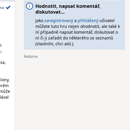
Hodnotit, napsat komentář,
no
diskutovat…
Jako
zaregistrovaný
a
přihlášený
uživatel
můžete tuto hru nejen ohodnotit, ale také k
ní případně napsat komentář, diskutovat o
ní či ji zařadit do některého ze seznamů
(vlastním, chci atd.).
o
,
sa,
lony,
terém
a může
dával
,