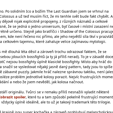
ho. Po solidním Ico a božím The Last Guardian jsem se vrhnul na
olossus a už teď musím říct, že mi tenhle svět bude fakt chybět. A
 dějově nijak explicitně propojeny, z různých náznaků a celkové
jasné, že se jedná o jedno universum, byť časové i místní zasazení n
rétně určeno. Stejně jako bratříčci i Shadow of the Colossus pracuj
m, kde není řečeno nic přímo, ale jeho největší síla tkví v prazvláš
 celkovém tajemnu, které zahaluje velice zajímavou mytologii.
 mě dlouhá léta děsil a zároveň trochu odrazoval faktem, že se
sebou jdoucích bossfightů (a ty já příliš nerad). To je v zásadě doc
 SotC nejsou bossfighty úplně klasické bossfighty. Místo aby hráč do
a snažil se vysledovat nějaký jasně daný pattern, tady jsou to spíše
ně zábavné puzzly. Jakmile hráč nalezne správnou taktiku, není (al
osléze problém jednotlivé kolosy porazit. Nejvíc frustrujících mom
ádání a nebo že jsem nevěděl, jak kolosa načnout.
stáří originálu. Tvůrci se v remaku příliš nesnažili vyladit některé
, které tu a tam způsobí pekelně frustrující moment
ždycky úplně ideálně, ale to už je takový trademark této trilogie.
 krajině jsou super kochačka a zároveň prohlubují melancholickou