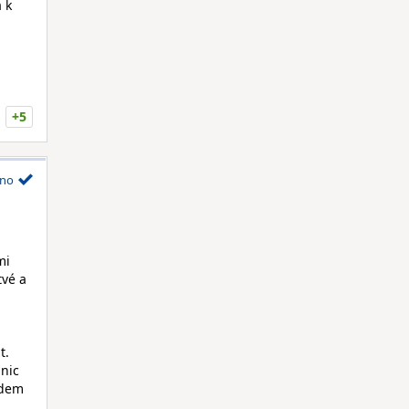
 k
+5
no
mi
tvé a
t.
 nic
udem