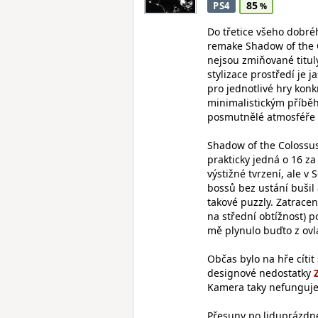
85
PS4
Do třetice všeho dobré
remake Shadow of the C
nejsou zmiňované tituly
stylizace prostředí je 
pro jednotlivé hry konk
minimalistickým příběhe
posmutnělé atmosféře a
Shadow of the Colossus
prakticky jedná o 16 za 
výstižné tvrzení, ale v
bossů bez ustání bušil 
takové puzzly. Zatrace
na střední obtížnost) p
mě plynulo buďto z ovl
Občas bylo na hře cítit 
designové nedostatky
Kamera taky nefunguje v
Přesuny po liduprázdné