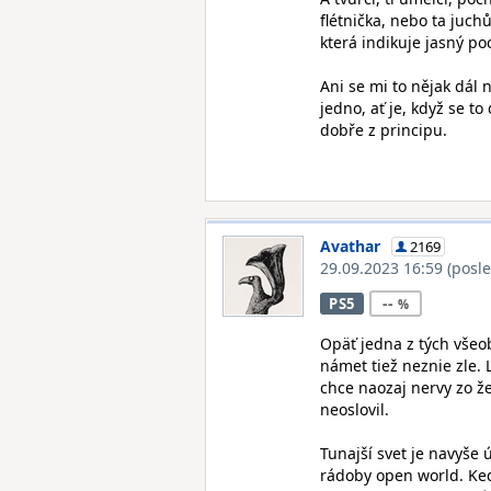
flétnička, nebo ta juch
která indikuje jasný poc
Ani se mi to nějak dál 
jedno, ať je, když se t
dobře z principu.
Avathar
2169
29.09.2023 16:59
(posl
--
PS5
Opäť jedna z tých všeo
námet tiež neznie zle. 
chce naozaj nervy zo že
neoslovil.
Tunajší svet je navyše 
rádoby open world. Keď