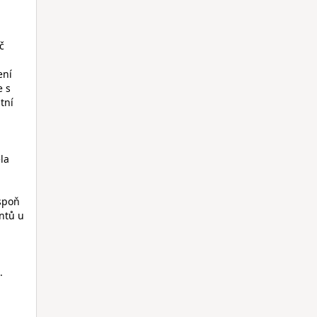
č
ení
e s
tní
ela
espoň
entů u
.