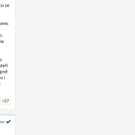
co se
konec
m.
le
o
teří
upně
o i
e
+27
no