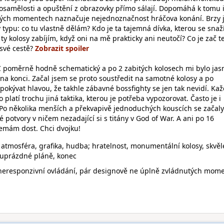
y osamělosti a opuštění z obrazovky přímo sálají. Dopomáhá k tomu 
ných momentech naznačuje nejednoznačnost hráčova konání. Brzy 
y typu: co tu vlastně dělám? Kdo je ta tajemná dívka, kterou se sna
 ty kolosy zabíjím, když oni na mě prakticky ani neutočí? Co je zač t
 své cestě?
tC poměrně hodně schematický a po 2 zabitých kolosech mi bylo jas
na konci. Začal jsem se proto soustředit na samotné kolosy a po
okývat hlavou, že takhle zábavné bossfighty se jen tak nevidí. Ka
o platí trochu jiná taktika, kterou je potřeba vypozorovat. Často je i
. Po několika menších a překvapivě jednoduchých kouscích se začaly
 potvory v ničem nezadající si s titány v God of War. A ani po 16
emám dost. Chci dvojku!
atmosféra, grafika, hudba; hratelnost, monumentální kolosy, skvěl
duprázdné pláně, konec
eresponzivní ovládání, pár designově ne úplně zvládnutých mome