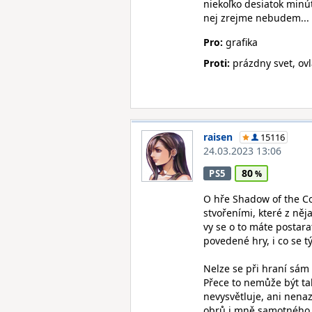
niekoľko desiatok minút
nej zrejme nebudem...
Pro:
grafika
Proti:
prázdny svet, ov
raisen
15116
24.03.2023 13:06
80
PS5
O hře Shadow of the Col
stvořeními, které z ně
vy se o to máte postarat
povedené hry, i co se t
Nelze se při hraní sám 
Přece to nemůže být ta
nevysvětluje, ani nen
obrů i mně samotného n