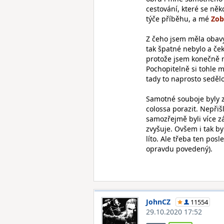
cestování, které se něk
týče příběhu, a mé
Z čeho jsem měla obavy,
tak špatné nebylo a če
protože jsem konečně m
Pochopitelně si tohle 
tady to naprosto sedělo
Samotné souboje byly zá
colossa porazit. Nepřiš
samozřejmě byli více zá
zvyšuje. Ovšem i tak by
líto. Ale třeba ten posl
opravdu povedený).
JohnCZ
11554
29.10.2020 17:52