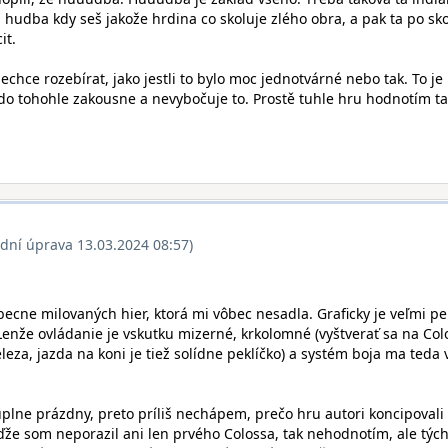
ů hudba kdy seš jakože hrdina co skoluje zlého obra, a pak ta po sko
it.
nechce rozebírat, jako jestli to bylo moc jednotvárné nebo tak. To je
o do tohohle zakousne a nevybočuje to. Prostě tuhle hru hodnotím t
ední úprava 13.03.2024 08:57)
becne milovaných hier, ktorá mi vôbec nesadla. Graficky je veľmi p
Lenže ovládanie je vskutku mizerné, krkolomné (vyštverať sa na Col
leza, jazda na koni je tiež solídne peklíčko) a systém boja ma teda
úplne prázdny, preto príliš nechápem, prečo hru autori koncipovali
že som neporazil ani len prvého Colossa, tak nehodnotím, ale týc