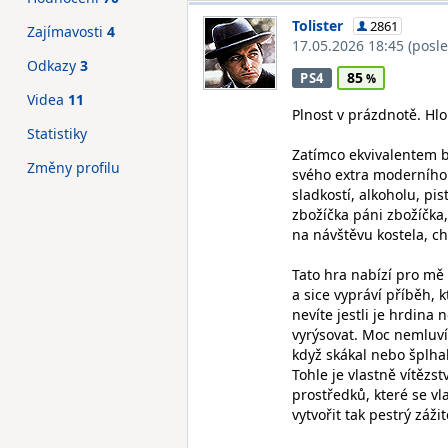
Tolister
2861
Zajímavosti
4
17.05.2026 18:45
(posl
Odkazy
3
85
PS4
Videa
11
Plnost v prázdnotě. Hlo
Statistiky
Zatímco ekvivalentem b
Změny profilu
svého extra moderního 
sladkostí, alkoholu, pis
zbožíčka páni zbožíčka,
na návštěvu kostela, c
Tato hra nabízí pro mě
a sice vypráví příběh, 
nevíte jestli je hrdina 
vyrýsovat. Moc nemluví,
když skákal nebo šplhal
Tohle je vlastně vítěz
prostředků, které se v
vytvořit tak pestrý zážit