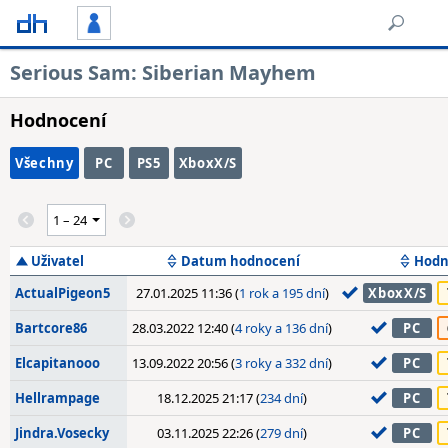
Serious Sam: Siberian Mayhem
Hodnocení
Všechny
PC
PS5
XboxX/S
Uživatel
Datum hodnocení
Hodn
ActualPigeon5
27.01.2025 11:36 (
1 rok a 195 dní
)
XboxX/S
Bartcore86
28.03.2022 12:40 (
4 roky a 136 dní
)
PC
Elcapitanooo
13.09.2022 20:56 (
3 roky a 332 dní
)
PC
Hellrampage
18.12.2025 21:17 (
234 dní
)
PC
Jindra.Vosecky
03.11.2025 22:26 (
279 dní
)
PC