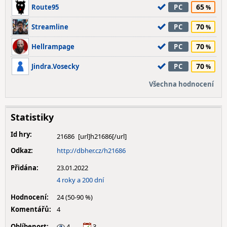
65
Route95
PC
70
Streamline
PC
70
Hellrampage
PC
70
Jindra.Vosecky
PC
Všechna hodnocení
Statistiky
Id hry:
21686
Odkaz:
http://dbher.cz/h21686
Přidána:
23.01.2022
4 roky a 200 dní
Hodnocení:
24 (50-90 %)
Komentářů:
4
Oblíbenost:
4
3