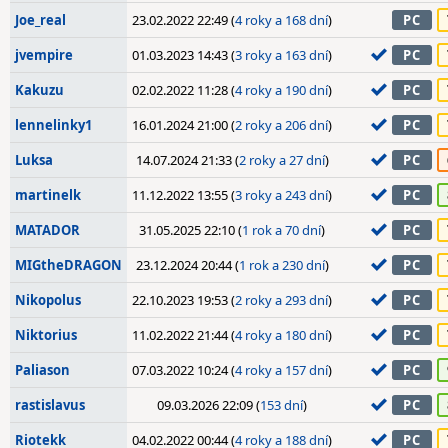
Joe_real
23.02.2022 22:49 (
4 roky a 168 dní
)
PC
jvempire
01.03.2023 14:43 (
3 roky a 163 dní
)
PC
Kakuzu
02.02.2022 11:28 (
4 roky a 190 dní
)
PC
lennelinky1
16.01.2024 21:00 (
2 roky a 206 dní
)
PC
Luksa
14.07.2024 21:33 (
2 roky a 27 dní
)
PC
martinelk
11.12.2022 13:55 (
3 roky a 243 dní
)
PC
MATADOR
31.05.2025 22:10 (
1 rok a 70 dní
)
PC
MIGtheDRAGON
23.12.2024 20:44 (
1 rok a 230 dní
)
PC
Nikopolus
22.10.2023 19:53 (
2 roky a 293 dní
)
PC
Niktorius
11.02.2022 21:44 (
4 roky a 180 dní
)
PC
Paliason
07.03.2022 10:24 (
4 roky a 157 dní
)
PC
rastislavus
09.03.2026 22:09 (
153 dní
)
PC
Riotekk
04.02.2022 00:44 (
4 roky a 188 dní
)
PC