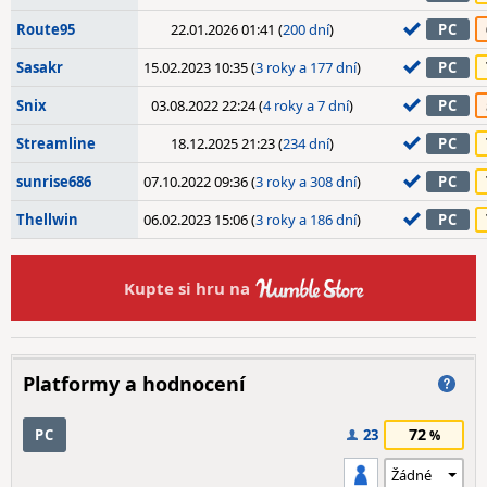
Route95
22.01.2026 01:41 (
200 dní
)
PC
Sasakr
15.02.2023 10:35 (
3 roky a 177 dní
)
PC
Snix
03.08.2022 22:24 (
4 roky a 7 dní
)
PC
Streamline
18.12.2025 21:23 (
234 dní
)
PC
sunrise686
07.10.2022 09:36 (
3 roky a 308 dní
)
PC
Thellwin
06.02.2023 15:06 (
3 roky a 186 dní
)
PC
Kupte si hru na
Platformy a hodnocení
72
PC
23