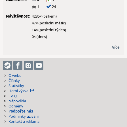
1
24
Návštěvnost:
4235× (celkem)
47× (poslední měsíc)
14× (poslední týden)
0× (dnes)
Více
O webu
Články
Statistiky
Herní výzva
F.A.Q.
Nápověda
Odměny
Podpořte nás
Podmínky užívání
Kontakt a reklama