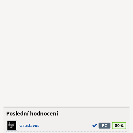
Poslední hodnocení
80
rastislavus
PC