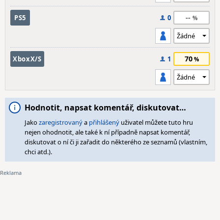
--
PS5
0
70
XboxX/S
1
Hodnotit, napsat komentář, diskutovat…
Jako
zaregistrovaný
a
přihlášený
uživatel můžete tuto hru
nejen ohodnotit, ale také k ní případně napsat komentář,
diskutovat o ní či ji zařadit do některého ze seznamů (vlastním,
chci atd.).