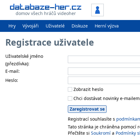
domov všech hráčů videoher
Hry
Vývojáři
Uživatelé
Diskuze
Herní výzva
Registrace uživatele
Uživatelské jméno
(přezdívka):
E-mail:
Heslo:
Zobrazit heslo
Chci dostávat novinky e-mailem
Registrací souhlasíte s
podmínkami
Tato stránka je chráněna pomocí
Přečtěte si
Soukromí
a
Podmínky s