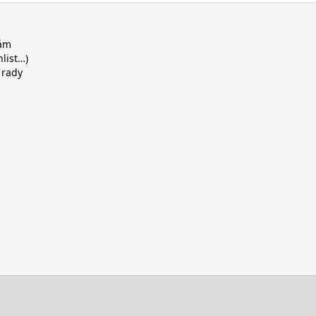
rám
hlist…)
 rady