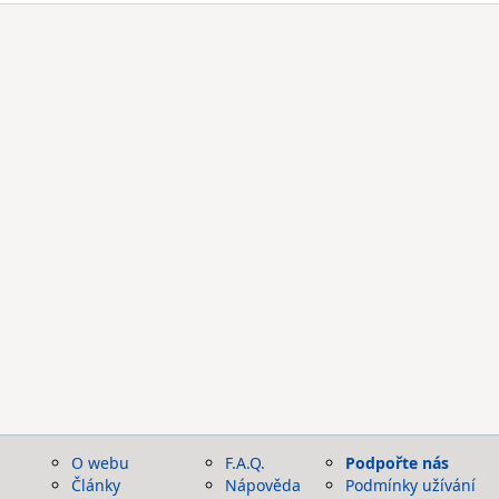
O webu
F.A.Q.
Podpořte nás
Články
Nápověda
Podmínky užívání