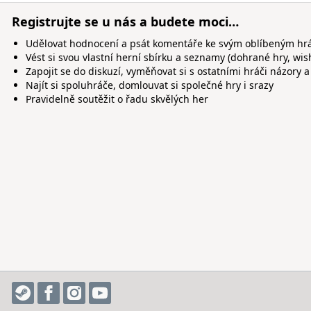
Registrujte se u nás a budete moci…
Udělovat hodnocení a psát komentáře ke svým oblíbeným h
Vést si svou vlastní herní sbírku a seznamy (dohrané hry, wis
Zapojit se do diskuzí, vyměňovat si s ostatními hráči názory a
Najít si spoluhráče, domlouvat si společné hry i srazy
Pravidelně soutěžit o řadu skvělých her