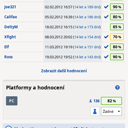
90
Joe321
02.02.2012 16:57 (
14 let a 189 dní
)
80
Califax
05.02.2012 16:39 (
14 let a 186 dní
)
85
DeltyM
18.02.2012 16:15 (
14 let a 173 dní
)
70
Xfight
08.03.2012 20:02 (
14 let a 154 dní
)
80
Elf
11.03.2012 19:19 (
14 let a 151 dní
)
90
Ross
19.03.2012 19:52 (
14 let a 143 dní
)
Zobrazit další hodnocení
Platformy a hodnocení
82
PC
136