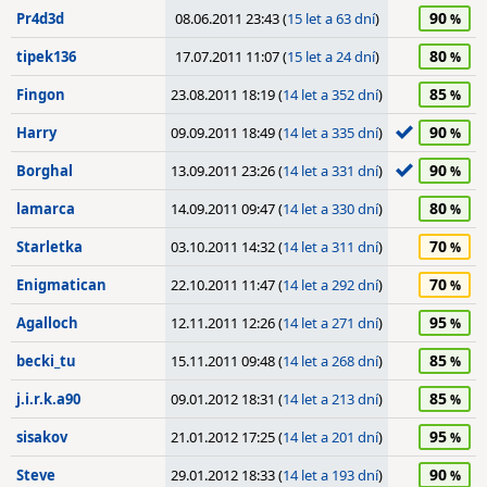
90
Pr4d3d
08.06.2011 23:43 (
15 let a 63 dní
)
80
tipek136
17.07.2011 11:07 (
15 let a 24 dní
)
85
Fingon
23.08.2011 18:19 (
14 let a 352 dní
)
90
Harry
09.09.2011 18:49 (
14 let a 335 dní
)
90
Borghal
13.09.2011 23:26 (
14 let a 331 dní
)
80
lamarca
14.09.2011 09:47 (
14 let a 330 dní
)
70
Starletka
03.10.2011 14:32 (
14 let a 311 dní
)
70
Enigmatican
22.10.2011 11:47 (
14 let a 292 dní
)
95
Agalloch
12.11.2011 12:26 (
14 let a 271 dní
)
85
becki_tu
15.11.2011 09:48 (
14 let a 268 dní
)
85
j.i.r.k.a90
09.01.2012 18:31 (
14 let a 213 dní
)
95
sisakov
21.01.2012 17:25 (
14 let a 201 dní
)
90
Steve
29.01.2012 18:33 (
14 let a 193 dní
)