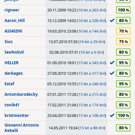
100
rigneer
20.11.2009 19:22 (
16 let a 263 dní
)
80
Aaron_Hill
15.12.2009 14:02 (
16 let a 238 dní
)
70
ASS4S5iN
19.03.2010 23:08 (
16 let a 144 dní
)
75
Sius
13.07.2010 07:26 (
16 let a 29 dní
)
80
SeeNoEvil
02.08.2010 07:31 (
16 let a 9 dní
)
95
HELLER
01.09.2010 18:01 (
15 let a 343 dní
)
80
darkages
27.09.2010 12:09 (
15 let a 317 dní
)
95
Estaf
05.12.2010 15:55 (
15 let a 248 dní
)
80
AntonGorodecky
07.01.2011 17:28 (
15 let a 215 dní
)
85
tonik41
17.02.2011 21:04 (
15 let a 174 dní
)
100
kristmeister
25.04.2011 02:08 (
15 let a 108 dní
)
Giovanni Antonio
80
14.05.2011 19:24 (
15 let a 88 dní
)
Kekelli