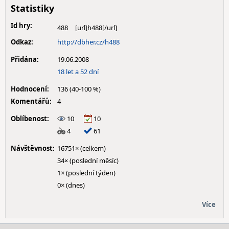
Statistiky
Id hry:
488
Odkaz:
http://dbher.cz/h488
Přidána:
19.06.2008
18 let a 52 dní
Hodnocení:
136 (40-100 %)
Komentářů:
4
Oblíbenost:
10
10
4
61
Návštěvnost:
16751× (celkem)
34× (poslední měsíc)
1× (poslední týden)
0× (dnes)
Více