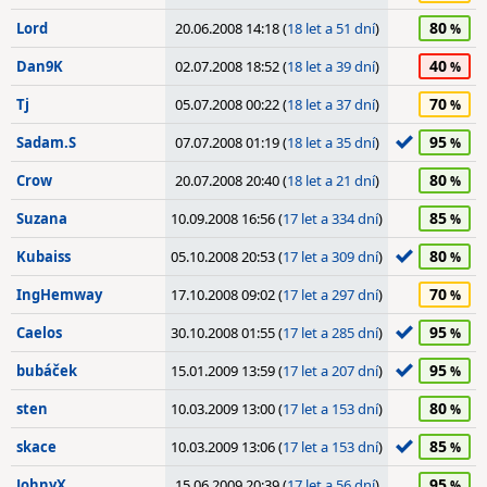
80
Lord
20.06.2008 14:18 (
18 let a 51 dní
)
40
Dan9K
02.07.2008 18:52 (
18 let a 39 dní
)
70
Tj
05.07.2008 00:22 (
18 let a 37 dní
)
95
Sadam.S
07.07.2008 01:19 (
18 let a 35 dní
)
80
Crow
20.07.2008 20:40 (
18 let a 21 dní
)
85
Suzana
10.09.2008 16:56 (
17 let a 334 dní
)
80
Kubaiss
05.10.2008 20:53 (
17 let a 309 dní
)
70
IngHemway
17.10.2008 09:02 (
17 let a 297 dní
)
95
Caelos
30.10.2008 01:55 (
17 let a 285 dní
)
95
bubáček
15.01.2009 13:59 (
17 let a 207 dní
)
80
sten
10.03.2009 13:00 (
17 let a 153 dní
)
85
skace
10.03.2009 13:06 (
17 let a 153 dní
)
95
JohnyX
15.06.2009 20:39 (
17 let a 56 dní
)