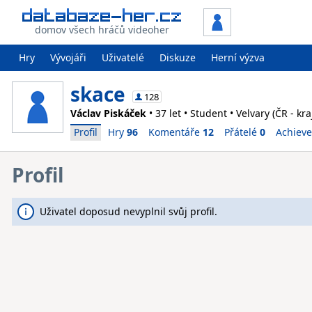
domov všech hráčů videoher
Hry
Vývojáři
Uživatelé
Diskuze
Herní výzva
skace
128
Václav Piskáček
• 37 let • Student • Velvary (ČR - kr
Profil
Hry
96
Komentáře
12
Přátelé
0
Achiev
Profil
Uživatel doposud nevyplnil svůj profil.