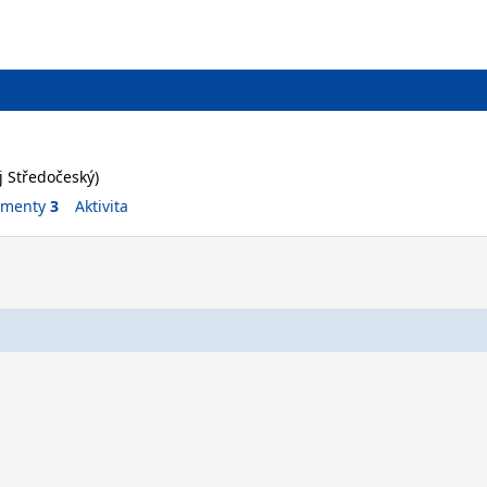
aj Středočeský)
ementy
3
Aktivita