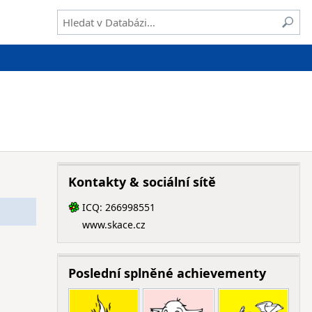
Kontakty & sociální sítě
ICQ: 266998551
ICQ
www.skace.cz
Poslední splněné achievementy