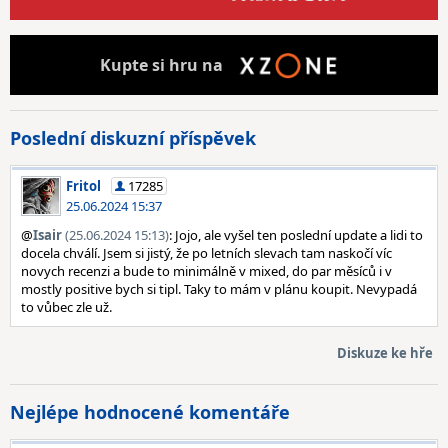
Kupte
si hru na
Poslední diskuzní příspěvek
Fritol
17285
25.06.2024 15:37
@
Isair
(25.06.2024 15:13)
: Jojo, ale vyšel ten poslední update a lidi to
docela chválí. Jsem si jistý, že po letních slevach tam naskočí víc
novych recenzi a bude to minimálně v mixed, do par měsíců i v
mostly positive bych si tipl. Taky to mám v plánu koupit. Nevypadá
to vůbec zle už.
Diskuze ke hře
Nejlépe hodnocené komentáře