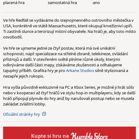
placená hra
samostatná hra
ano
Ve hře Redfall se vydáváme do stejnojmenného ostrovního městečka v
USA, konkrétně ve státě Massachusetts, které okupují krvežízniví upíři.
Ti zastínili slunce a terorizují místní obyvatele. Na hráči je, aby toto místo
osvobodil.
Ve hře se ujmeme jedné ze čtyř postav, která má své unikátní
schopnosti, např. specializace na střelné zbraně, telekineze, ovládání
přístrojů a další. V otevřeném světě plníme různé úkoly, kterými
odkrýváme další části mapy, získáváme zkušenosti a odhalujeme
tajuplný příběh. Grafika hry je pro
Arkane Studios
silně stylizovaná a
nezapře jejich rukopis.
Hra vyšla původně exkluzivně na PC a Xbox Series, je možné ji hrát sólo
nebo v kooperaci až čtyř hráčů ve stylu hop-in multiplayeru, kdy se další
hráči připojují plynule do hry aniž by narušovali postup nebo se musela
zakládat zvláštní lobby.
Oficiální stránky hry
Kupte
si hru na