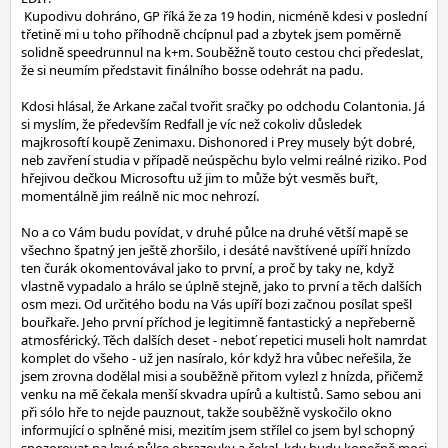
Kupodivu dohráno, GP říká že za 19 hodin, nicméně kdesi v poslední
třetině mi u toho příhodně chcípnul pad a zbytek jsem poměrně
solidně speedrunnul na k+m. Souběžně touto cestou chci předeslat,
že si neumím představit finálního bosse odehrát na padu.
Kdosi hlásal, že Arkane začal tvořit sračky po odchodu Colantonia. Já
si myslím, že především Redfall je víc než cokoliv důsledek
majkrosoftí koupě Zenimaxu. Dishonored i Prey musely být dobré,
neb zavření studia v případě neúspěchu bylo velmi reálné riziko. Pod
hřejivou dečkou Microsoftu už jim to může být vesměs buřt,
momentálně jim reálně nic moc nehrozí.
No a co Vám budu povídat, v druhé půlce na druhé větší mapě se
všechno špatný jen ještě zhoršilo, i desáté navštívené upíří hnízdo
ten čurák okomentovával jako to první, a proč by taky ne, když
vlastně vypadalo a hrálo se úplně stejně, jako to první a těch dalších
osm mezi. Od určitého bodu na Vás upíří bozi začnou posílat spešl
bouřkaře. Jeho první příchod je legitimně fantastický a nepřeberně
atmosférický. Těch dalších deset - neboť repetici museli holt namrdat
komplet do všeho - už jen nasíralo, kór když hra vůbec neřešila, že
jsem zrovna dodělal misi a souběžně přitom vylezl z hnízda, přičemž
venku na mě čekala menší skvadra upírů a kultistů. Samo sebou ani
při sólo hře to nejde pauznout, takže souběžně vyskočilo okno
informující o splněné misi, mezitím jsem střílel co jsem byl schopný