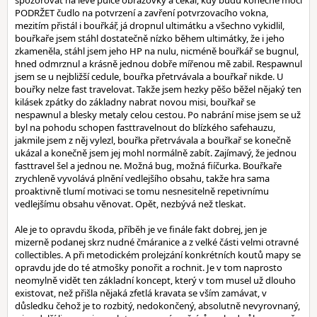
spozorovat na levé půlce obrazovky a čekal, kdy budu konečně moci
PODRŽET čudlo na potvrzení a zavření potvrzovacího vokna,
mezitím přistál i bouřkář, já dropnul ultimátku a všechno vykidlil,
bouřkaře jsem stáhl dostatečně nízko během ultimátky, že i jeho
zkameněla, stáhl jsem jeho HP na nulu, nicméně bouřkář se bugnul,
hned odmrznul a krásně jednou dobře mířenou mě zabil. Respawnul
jsem se u nejbližší cedule, bouřka přetrvávala a bouřkař nikde. U
bouřky nelze fast travelovat. Takže jsem hezky pěšo běžel nějaký ten
kilásek zpátky do základny nabrat novou misi, bouřkař se
nespawnul a blesky metaly celou cestou. Po nabrání mise jsem se už
byl na pohodu schopen fasttravelnout do blízkého safehauzu,
jakmile jsem z něj vylezl, bouřka přetrvávala a bouřkař se konečně
ukázal a konečně jsem jej mohl normálně zabít. Zajímavý, že jednou
fasttravel šel a jednou ne. Možná bug, možná fiíčurka. Bouřkaře
zrychleně vyvolává plnění vedlejšího obsahu, takže hra sama
proaktivně tlumí motivaci se tomu nesnesitelně repetivnímu
vedlejšímu obsahu věnovat. Opět, nezbývá než tleskat.
Ale je to opravdu škoda, příběh je ve finále fakt dobrej, jen je
mizerně podanej skrz nudné čmáranice a z velké části velmi otravné
collectibles. A při metodickém prolejzání konkrétních koutů mapy se
opravdu jde do té atmošky ponořit a rochnit. Je v tom naprosto
neomylně vidět ten základní koncept, který v tom musel už dlouho
existovat, než přišla nějaká zfetlá kravata se vším zamávat, v
důsledku čehož je to rozbitý, nedokončený, absolutně nevyrovnaný,