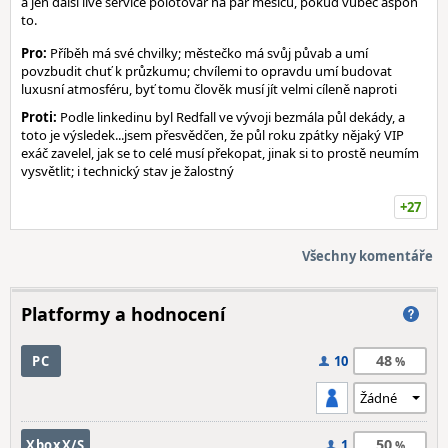
a jen další live service polotovar na pár měsíců, pokud vůbec aspoň
to.
Pro:
Příběh má své chvilky; městečko má svůj půvab a umí
povzbudit chuť k průzkumu; chvílemi to opravdu umí budovat
luxusní atmosféru, byť tomu člověk musí jít velmi cíleně naproti
Proti:
Podle linkedinu byl Redfall ve vývoji bezmála půl dekády, a
toto je výsledek...jsem přesvědčen, že půl roku zpátky nějaký VIP
exáč zavelel, jak se to celé musí překopat, jinak si to prostě neumím
vysvětlit; i technický stav je žalostný
+27
Všechny komentáře
Platformy a hodnocení
48
PC
10
50
XboxX/S
1