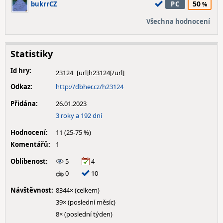
50
bukrrCZ
PC
Všechna hodnocení
Statistiky
Id hry:
23124
Odkaz:
http://dbher.cz/h23124
Přidána:
26.01.2023
3 roky a 192 dní
Hodnocení:
11 (25-75 %)
Komentářů:
1
Oblíbenost:
5
4
0
10
Návštěvnost:
8344× (celkem)
39× (poslední měsíc)
8× (poslední týden)