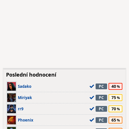
Poslední hodnocení
40
Sadako
PC
75
Miriyak
PC
70
rr9
PC
65
Phoenix
PC