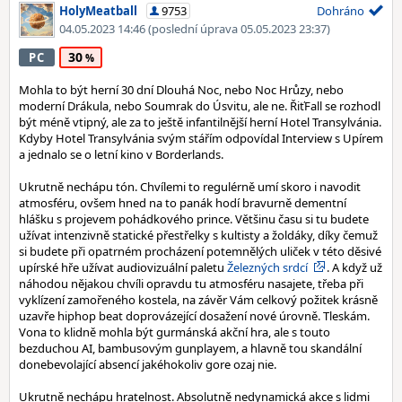
HolyMeatball
9753
Dohráno
04.05.2023 14:46
(poslední úprava 05.05.2023 23:37)
30
PC
Mohla to být herní 30 dní Dlouhá Noc, nebo Noc Hrůzy, nebo
moderní Drákula, nebo Soumrak do Úsvitu, ale ne. ŘiťFall se rozhodl
být méně vtipný, ale za to ještě infantilnější herní Hotel Transylvánia.
Kdyby Hotel Transylvánia svým stářím odpovídal Interview s Upírem
a jednalo se o letní kino v Borderlands.
Ukrutně nechápu tón. Chvílemi to regulérně umí skoro i navodit
atmosféru, ovšem hned na to panák hodí bravurně dementní
hlášku s projevem pohádkového prince. Většinu času si tu budete
užívat intenzivně statické přestřelky s kultisty a žoldáky, díky čemuž
si budete při opatrném procházení potemnělých uliček v této děsivé
upírské hře užívat audiovizuální paletu
Železných srdcí
. A když už
náhodou nějakou chvíli opravdu tu atmosféru nasajete, třeba při
vyklízení zamořeného kostela, na závěr Vám celkový požitek krásně
uzavře hiphop beat doprovázející dosažení nové úrovně. Tleskám.
Vona to klidně mohla být gurmánská akční hra, ale s touto
bezduchou AI, bambusovým gunplayem, a hlavně tou skandální
donebevolající absencí jakéhokoliv gore ozaj nie.
Ukrutně nechápu hratelnost. Absolutně nedynamická akce s lidmi