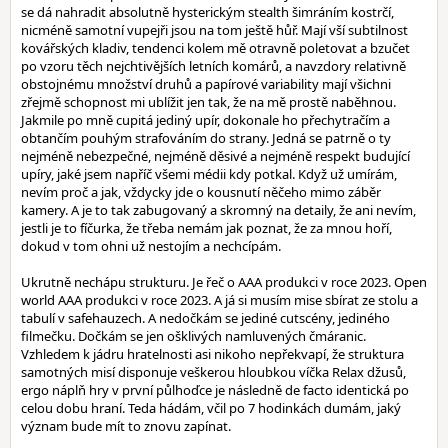
se dá nahradit absolutně hysterickým stealth šimráním kostrčí,
nicméně samotní vupejři jsou na tom ještě hůř. Mají vší subtilnost
kovářských kladiv, tendenci kolem mě otravně poletovat a bzučet
po vzoru těch nejchtivějších letních komárů, a navzdory relativně
obstojnému množství druhů a papírové variability mají všichni
zřejmě schopnost mi ublížit jen tak, že na mě prostě naběhnou.
Jakmile po mně cupitá jediný upír, dokonale ho přechytračím a
obtančím pouhým strafováním do strany. Jedná se patrně o ty
nejméně nebezpečné, nejméně děsivé a nejméně respekt budující
upíry, jaké jsem napříč všemi médii kdy potkal. Když už umírám,
nevím proč a jak, vždycky jde o kousnutí něčeho mimo záběr
kamery. A je to tak zabugovaný a skromný na detaily, že ani nevím,
jestli je to fíčurka, že třeba nemám jak poznat, že za mnou hoří,
dokud v tom ohni už nestojím a nechcípám.
Ukrutně nechápu strukturu. Je řeč o AAA produkci v roce 2023. Open
world AAA produkci v roce 2023. A já si musím mise sbírat ze stolu a
tabulí v safehauzech. A nedočkám se jediné cutscény, jediného
filmečku. Dočkám se jen ošklivých namluvených čmáranic.
Vzhledem k jádru hratelnosti asi nikoho nepřekvapí, že struktura
samotných misí disponuje veškerou hloubkou víčka Relax džusů,
ergo náplň hry v první půlhoďce je následně de facto identická po
celou dobu hraní. Teda hádám, včil po 7 hodinkách dumám, jaký
význam bude mít to znovu zapínat.