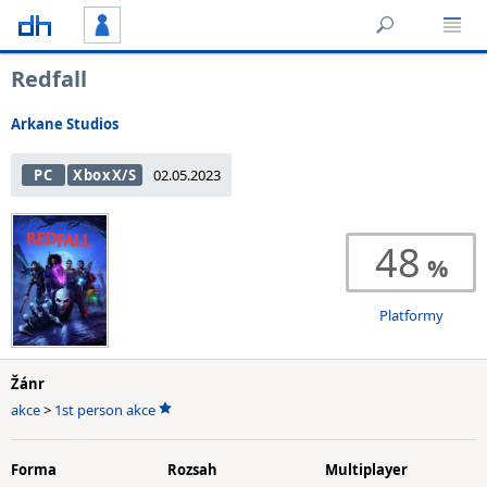
Redfall
Arkane Studios
PC
XboxX/S
02.05.2023
48
Platformy
Žánr
akce
>
1st person akce
Forma
Rozsah
Multiplayer