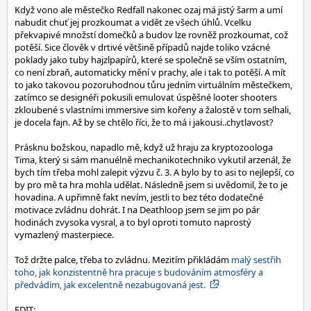
Když vono ale městečko Redfall nakonec ozaj má jistý šarm a umí
nabudit chuť jej prozkoumat a vidět ze všech úhlů. Vcelku
překvapivé množstí domečků a budov lze rovněž prozkoumat, což
potěší. Sice člověk v drtivé většině případů najde toliko vzácné
poklady jako tuby hajzlpapírů, které se společně se vším ostatním,
co není zbraň, automaticky mění v prachy, ale i tak to potěší. A mít
to jako takovou pozoruhodnou tůru jedním virtuálním městečkem,
zatímco se designéři pokusili emulovat úspěšné looter shooters
zkloubené s vlastními immersive sim kořeny a žalostě v tom selhali,
je docela fajn. Až by se chtělo říci, že to má i jakousi..chytlavost?
Prásknu božskou, napadlo mě, když už hraju za kryptozoologa
Tima, který si sám manuélně mechanikotechniko vykutil arzenál, že
bych tím třeba mohl zalepit výzvu č. 3. A bylo by to asi to nejlepší, co
by pro mě ta hra mohla udělat. Následně jsem si uvědomil, že to je
hovadina. A upřimně fakt nevím, jestli to bez této dodatečné
motivace zvládnu dohrát. I na Deathloop jsem se jim po pár
hodinách zvysoka vysral, a to byl oproti tomuto naprostý
vymazlený masterpiece.
Tož držte palce, třeba to zvládnu. Mezitím přikládám
malý sestřih
toho, jak konzistentně hra pracuje s budováním atmosféry a
předvádím, jak excelentně nezabugovaná jest.
EDIT: