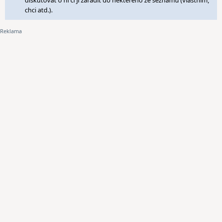
diskutovat o ní či ji zařadit do některého ze seznamů (vlastním,
chci atd.).