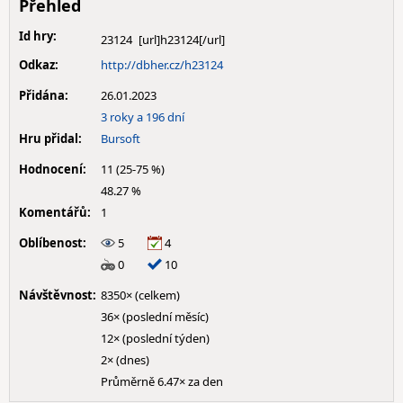
Přehled
Id hry:
23124
Odkaz:
http://dbher.cz/h23124
Přidána:
26.01.2023
3 roky a 196 dní
Hru přidal:
Bursoft
Hodnocení:
11 (25-75 %)
48.27 %
Komentářů:
1
Oblíbenost:
5
4
0
10
Návštěvnost:
8350× (celkem)
36× (poslední měsíc)
12× (poslední týden)
2× (dnes)
Průměrně 6.47× za den