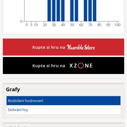
0
0
5
10
20
30
40
50
60
70
80
90
100
Kupte si hru na
Kupte si hru na
Grafy
Rozložení hodnocení
Dohrání hry