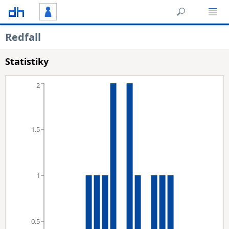
Redfall
Statistiky
2
1.5
1
0.5