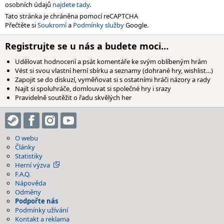
osobních údajů
najdete tady
.
Tato stránka je chráněna pomocí reCAPTCHA
Přečtěte si
Soukromí
a
Podmínky služby
Google.
Registrujte se u nás a budete moci…
Udělovat hodnocení a psát komentáře ke svým oblíbeným hrám
Vést si svou vlastní herní sbírku a seznamy (dohrané hry, wishlist…)
Zapojit se do diskuzí, vyměňovat si s ostatními hráči názory a rady
Najít si spoluhráče, domlouvat si společné hry i srazy
Pravidelně soutěžit o řadu skvělých her
O webu
Články
Statistiky
Herní výzva
F.A.Q.
Nápověda
Odměny
Podpořte nás
Podmínky užívání
Kontakt a reklama