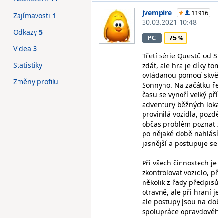
jvempire
11916
Zajímavosti
1
30.03.2021 10:48
Odkazy
5
75
PC
Videa
3
Třetí série Questů od S
Statistiky
zdát, ale hra je díky 
ovládanou pomocí skvěl
Změny profilu
Sonnyho. Na začátku ře
času se vynoří velký př
adventury běžných lokac
provinilá vozidla, pozd
občas problém poznat 
po nějaké době nahlásí 
jasnější a postupuje se
Při všech činnostech je
zkontrolovat vozidlo, p
několik z řady předpis
otravně, ale při hraní 
ale postupy jsou na dob
spolupráce opravdového 