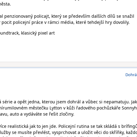
města.
hal penzionovaný policajt, který se především dalších dílů se snažil
ý pocit policejní práce v rámci média, které tehdejší hry dovolily.
undtrack, klasický pixel art
Dohrá
á série a opět jedna, kterou jsem dohrál a vůbec si nepamatuju. Jak
v mírumilovném městečku Lytton v kůži řadového pochůzkáře Sonny
vu, auto a vydáváte se řešit zločiny.
ce realistická jak to jen jde. Policejní rutina se tak skládá s brífingů
žby se musíte převlést, vysprchovat a uložit věci do skříňky, každ