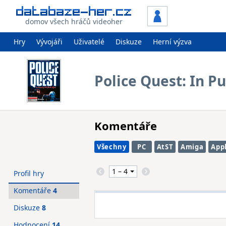
domov všech hráčů videoher
Hry
Vývojáři
Uživatelé
Diskuze
Herní výzva
Police Quest: In P
Komentáře
Všechny
PC
AtST
Amiga
Appl
Profil hry
Komentáře
4
Diskuze
8
Hodnocení
14