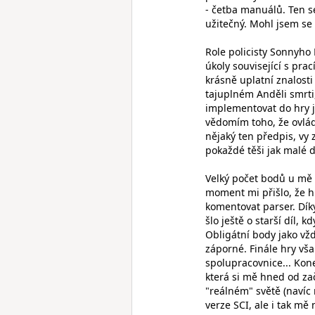
- četba manuálů. Ten se
užitečný. Mohl jsem se 
Role policisty Sonnyho
úkoly související s prac
krásně uplatní znalost
tajuplném Anděli smrti
implementovat do hry j
vědomím toho, že ovládá
nějaký ten předpis, vy 
pokaždé těši jak malé d
Velký počet bodů u mě 
moment mi přišlo, že h
komentovat parser. Díky
šlo ještě o starší díl, 
Obligátní body jako vž
záporné. Finále hry vša
spolupracovnice... Kone
která si mě hned od zač
"reálném" světě (navíc 
verze SCI, ale i tak mě