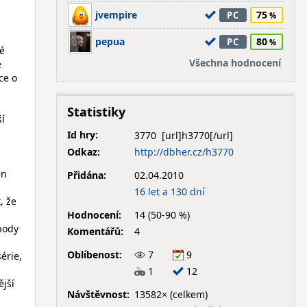
jvempire
75
PC
pepua
80
PC
né
Všechna hodnocení
e
ce o
Statistiky
ší
Id hry:
3770
Odkaz:
http://dbher.cz/h3770
en
Přidána:
02.04.2010
16 let a 130 dní
, že
Hodnocení:
14 (50-90 %)
body
Komentářů:
4
Oblíbenost:
7
9
érie,
1
12
ější
Návštěvnost:
13582× (celkem)