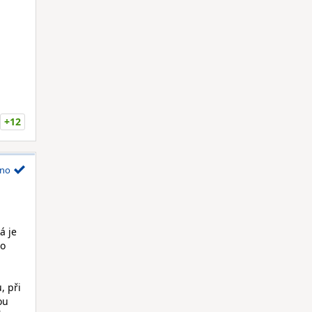
+12
no
á je
ho
, při
ou