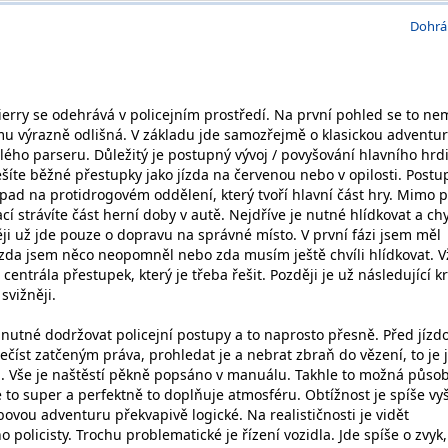
Dohrá
ierry se odehrává v policejním prostředí. Na první pohled se to ne
tomu výrazně odlišná. V základu jde samozřejmě o klasickou adventu
ého parseru. Důležitý je postupný vývoj / povyšování hlavního hrd
šíte běžné přestupky jako jízda na červenou nebo v opilosti. Post
ípad na protidrogovém oddělení, který tvoří hlavní část hry. Mimo 
í strávíte část herní doby v autě. Nejdříve je nutné hlídkovat a ch
ěji už jde pouze o dopravu na správné místo. V první fázi jsem měl
zda jsem něco neopomněl nebo zda musím ještě chvíli hlídkovat. V
centrála přestupek, který je třeba řešit. Později je už následující k
 svižněji.
 nutné dodržovat policejní postupy a to naprosto přesně. Před jízdo
řečíst zatčeným práva, prohledat je a nebrat zbraň do vězení, to je 
ů. Vše je naštěstí pěkně popsáno v manuálu. Takhle to možná působ
je to super a perfektně to doplňuje atmosféru. Obtížnost je spíše vyš
ovou adventuru překvapivě logické. Na realističnosti je vidět
policisty. Trochu problematické je řízení vozidla. Jde spíše o zvyk