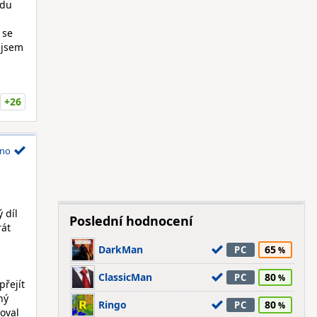
zdu
 se
o jsem
+26
no
 díl
Poslední hodnocení
rát
DarkMan
65
PC
ClassicMan
80
PC
přejít
hý
Ringo
80
PC
oval