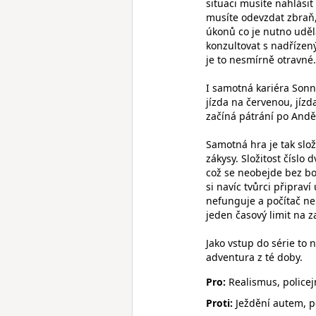
situaci musíte nahlásit
musíte odevzdat zbraň, 
úkonů co je nutno uděl
konzultovat s nadřízen
je to nesmírně otravné.
I samotná kariéra Sonny
jízda na červenou, jíz
začíná pátrání po Anděl
Samotná hra je tak slož
zákysy. Složitost číslo 
což se neobejde bez b
si navíc tvůrci připrav
nefunguje a počítač ne
jeden časový limit na z
Jako vstup do série to n
adventura z té doby.
Pro:
Realismus, policej
Proti:
Ježdění autem, po