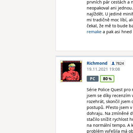
prvních pár cestách a 
neopakoval ani jednou.
najíždět. U jediné minih
mi tradičně moc líbí, a
čekal, že mě to bude b
remake
a pak asi hned
Richmond
7824
19.11.2021 19:08
80
PC
Série Police Quest pro 
jsem se díky recenzím v
rozehrát, skončil jsem 
postupů. Přesto jsem v
dohraju. Na zmíněné dv
stačilo snížit rychlost
na normální tempo. A ke
problém vyřešila má ob