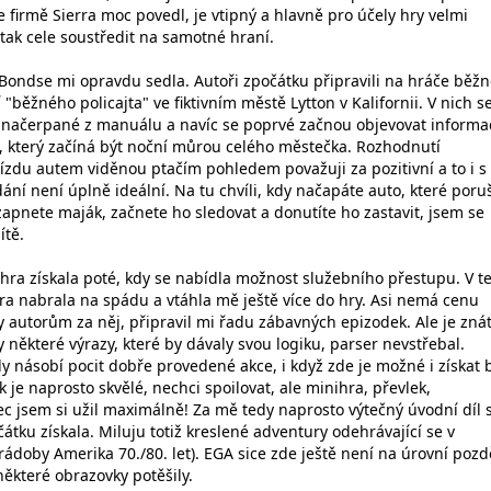
 firmě Sierra moc povedl, je vtipný a hlavně pro účely hry velmi
tak cele soustředit na samotné hraní.
 Bondse mi opravdu sedla. Autoři zpočátku připravili na hráče běž
í "běžného policajta" ve fiktivním městě Lytton v Kalifornii. V nich s
i načerpané z manuálu a navíc se poprvé začnou objevovat informa
, který začíná být noční můrou celého městečka. Rozhodnutí
ízdu autem viděnou ptačím pohledem považuji za pozitivní a to i s
ní není úplně ideální. Na tu chvíli, kdy načapáte auto, které poru
zapnete maják, začnete ho sledovat a donutíte ho zastavit, jsem se
ítě.
hra získala poté, kdy se nabídla možnost služebního přestupu. V t
ra nabrala na spádu a vtáhla mě ještě více do hry. Asi nemá cenu
 autorům za něj, připravil mi řadu zábavných epizodek. Ale je znát
kdy některé výrazy, které by dávaly svou logiku, parser nevstřebal.
dy násobí pocit dobře provedené akce, i když zde je možné i získat 
k je naprosto skvělé, nechci spoilovat, ale minihra, převlek,
c jsem si užil maximálně! Za mě tedy naprosto výtečný úvodní díl s
átku získala. Miluju totiž kreslené adventury odehrávající se v
rádoby Amerika 70./80. let). EGA sice zde ještě není na úrovní pozd
 některé obrazovky potěšily.