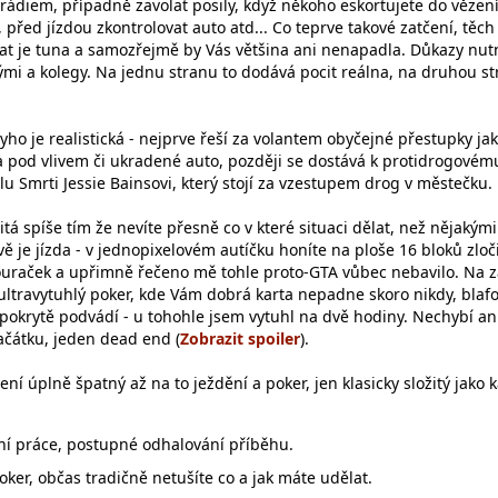
 rádiem, případně zavolat posily, když někoho eskortujete do vězen
před jízdou zkontrolovat auto atd... Co teprve takové zatčení, těch
at je tuna a samozřejmě by Vás většina ani nenapadla. Důkazy nut
ými a kolegy. Na jednu stranu to dodává pocit reálna, na druhou s
ho je realistická - nejprve řeší za volantem obyčejné přestupky ja
da pod vlivem či ukradené auto, později se dostává k protidrogovém
u Smrti Jessie Bainsovi, který stojí za vzestupem drog v městečku.
itá spíše tím že nevíte přesně co v které situaci dělat, než nějakými
dvě je jízda - v jednopixelovém autíčku honíte na ploše 16 bloků zloč
ouraček a upřimně řečeno mě tohle proto-GTA vůbec nebavilo. Na z
í ultravytuhlý poker, kde Vám dobrá karta nepadne skoro nikdy, blaf
pokrytě podvádí - u tohohle jsem vytuhl na dvě hodiny. Nechybí an
ačátku, jeden dead end (
).
ení úplně špatný až na to ježdění a poker, jen klasicky složitý jako 
ní práce, postupné odhalování příběhu.
ker, občas tradičně netušíte co a jak máte udělat.