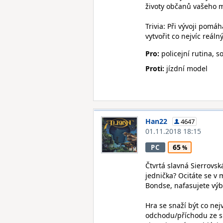
životy občanů vašeho 
Trivia: Při vývoji pomá
vytvořit co nejvíc reáln
Pro:
policejní rutina, so
Proti:
jízdní model
Han22
4647
01.11.2018 18:15
65
PC
Čtvrtá slavná Sierrovsk
jednička? Ocitáte se 
Bondse, nafasujete výba
Hra se snaží být co nejví
odchodu/příchodu ze slu