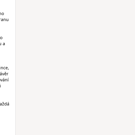
í
no
tranu
ko
u a
ince,
ávěr
ování
i
každá