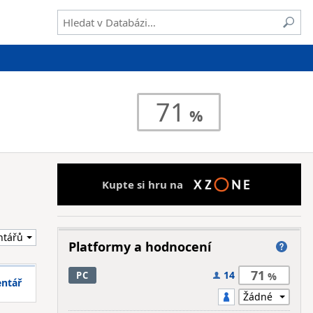
71
Kupte si hru na
Platformy a hodnocení
71
14
PC
entář