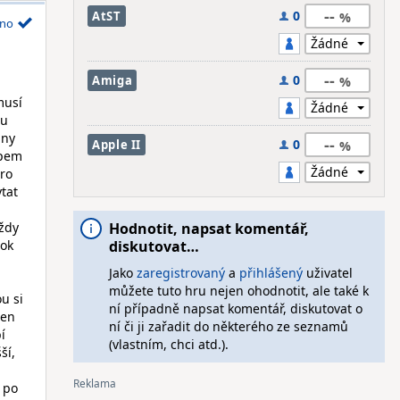
--
0
AtST
no
--
0
Amiga
musí
ru
iny
--
0
Apple II
upem
pro
ytat
ždy
Hodnotit, napsat komentář,
rok
diskutovat…
Jako
zaregistrovaný
a
přihlášený
uživatel
můžete tuto hru nejen ohodnotit, ale také k
u si
ní případně napsat komentář, diskutovat o
jen
ní či ji zařadit do některého ze seznamů
í
(vlastním, chci atd.).
ší,
, po