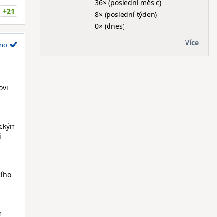
36× (poslední měsíc)
+21
8× (poslední týden)
0× (dnes)
Více
no
ovi
ickým
i
cího
e