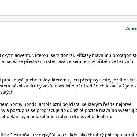
Dohrá
fických adventur, kterou jsem dohrál. Příkazy hlavnímu protagonist
 a načež se před vámi odehrává celkem temný příběh ve fiktivním
ní práci obyčejného poldy, kterému jsou předpisy svaté, jezdíte klas
m několika druhy vozů, navštívíte pár tradičních lokací a žijete s
esátých.
nem Sonny Bonds, ambiciózní policista, se kterým řešíte nejprve
iny a postupně se propracuje do důležité pozice hlavního vyšetřují
sieho Bainse, maniakálního vraha a drogového dealera.
íte z šestiraňáku v nejvyšší nouzi, kdy jako chrabrý policajt chránít