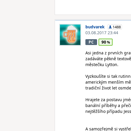
budvarek
1488
03.08.2017 23:44
90
PC
Asi jedna z prvních gra
zadáváte pěkně textově
městečku Lytton.
Vyzkoušíte si tak rutin
americkým menším měste
tradiční život let osmd
Hrajete za postavu jmé
banální příběhy a přeč
nejtěžšího případu Jes
A samozřejmě si vystřel