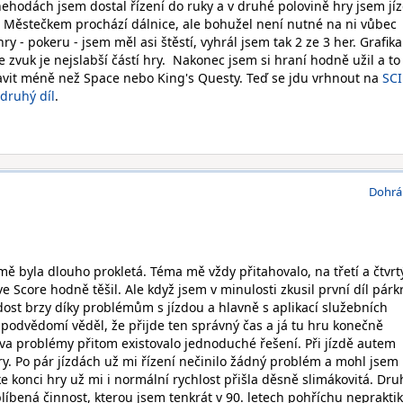
nehodách jsem dostal řízení do ruky a v druhé polovině hry jsem jí
 Městečkem prochází dálnice, ale bohužel není nutné na ni vůbec
ry - pokeru - jsem měl asi štěstí, vyhrál jsem tak 2 ze 3 her. Grafika
le zvuk je nejslabší částí hry. Nakonec jsem si hraní hodně užil a t
avit méně než Space nebo King's Questy. Teď se jdu vrhnout na
SCI
druhý díl
.
Dohrá
mě byla dlouho prokletá. Téma mě vždy přitahovalo, na třetí a čtvrtý
e Score hodně těšil. Ale když jsem v minulosti zkusil první díl párk
dost brzy díky problémům s jízdou a hlavně s aplikací služebních
 podvědomí věděl, že přijde ten správný čas a já tu hru konečně
a problémy přitom existovalo jednoduché řešení. Při jízdě autem
 hry. Po pár jízdách už mi řízení nečinilo žádný problém a mohl jsem 
 konci hry už mi i normální rychlost přišla děsně slimákovitá. Dru
líbená činnost, kterou jsem tenkrát v 90. letech pohříchu nepraktik