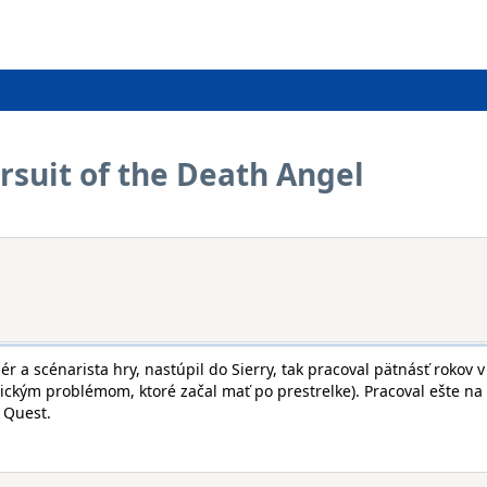
ursuit of the Death Angel
r a scénarista hry, nastúpil do Sierry, tak pracoval pätnásť rokov v
hickým problémom, ktoré začal mať po prestrelke). Pracoval ešte na
 Quest.