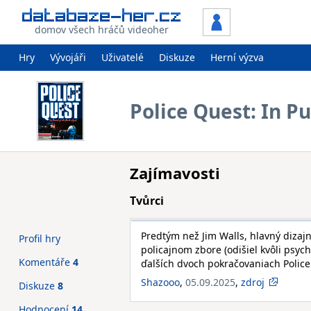
domov všech hráčů videoher
Hry
Vývojáři
Uživatelé
Diskuze
Herní výzva
Police Quest: In P
Zajímavosti
Tvůrci
Predtým než Jim Walls, hlavný dizajné
Profil hry
policajnom zbore (odišiel kvôli psyc
Komentáře
4
ďalších dvoch pokračovaniach Police
Shazooo
,
05.09.2025
,
zdroj
Diskuze
8
Hodnocení
14