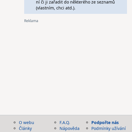
ní či ji zařadit do některého ze seznamů
(vlastním, chci atd.).
O webu
F.A.Q.
Podpořte nás
Články
Nápověda
Podmínky užívání