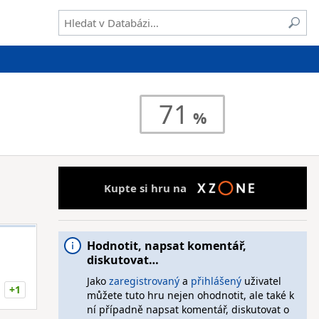
71
Kupte si hru na
Hodnotit, napsat komentář,
diskutovat…
Jako
zaregistrovaný
a
přihlášený
uživatel
+1
můžete tuto hru nejen ohodnotit, ale také k
ní případně napsat komentář, diskutovat o