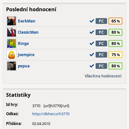
Poslední hodnocení
65
DarkMan
PC
80
ClassicMan
PC
80
Ringo
PC
75
jvempire
PC
80
pepua
PC
Všechna hodnocení
Statistiky
Id hry:
3770
Odkaz:
http://dbher.cz/h3770
Přidána:
02.04.2010