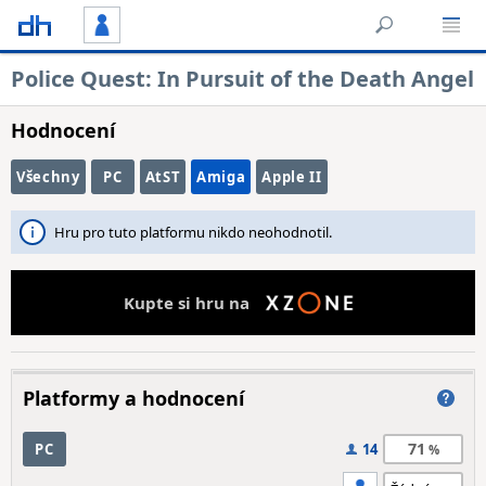
Police Quest: In Pursuit of the Death Angel
Hodnocení
Všechny
PC
AtST
Amiga
Apple II
Hru pro tuto platformu nikdo neohodnotil.
Kupte si hru na
Platformy a hodnocení
71
PC
14