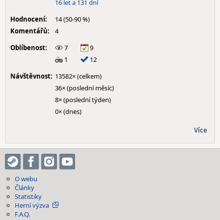
16 let a 131 dní
Hodnocení:
14 (50-90 %)
Komentářů:
4
Oblíbenost:
7
9
1
12
Návštěvnost:
13582× (celkem)
36× (poslední měsíc)
8× (poslední týden)
0× (dnes)
Více
O webu
Články
Statistiky
Herní výzva
F.A.Q.