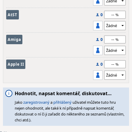
--
AtST
0
--
Amiga
0
--
Apple II
0
Hodnotit, napsat komentář, diskutovat…
Jako
zaregistrovaný
a
přihlášený
uživatel můžete tuto hru
nejen ohodnotit, ale také k ní případně napsat komentář,
diskutovat o ní či ji zařadit do některého ze seznamů (vlastním,
chci atd.).