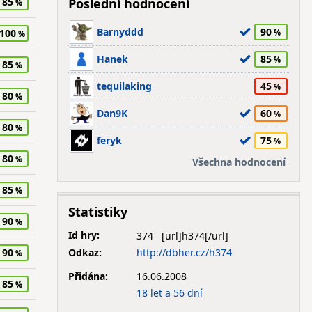
85
Poslední hodnocení
Barnyddd
90
100
Hanek
85
85
tequilaking
45
80
Dan9K
60
80
feryk
75
80
Všechna hodnocení
85
Statistiky
90
Id hry:
374
Odkaz:
http://dbher.cz/h374
90
Přidána:
16.06.2008
85
18 let a 56 dní