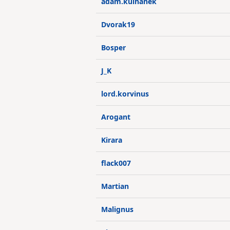
adam.kulhanek
Dvorak19
Bosper
J_K
lord.korvinus
Arogant
Kirara
flack007
Martian
Malignus