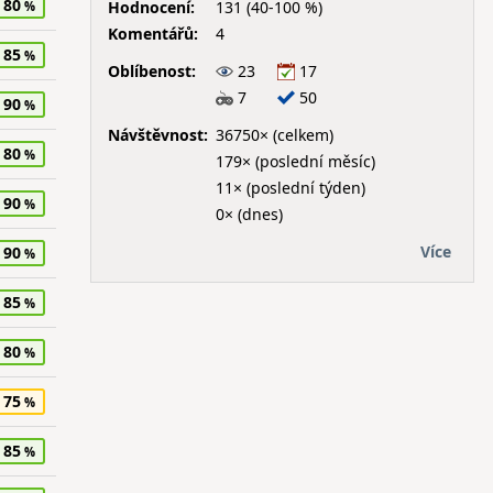
80
Hodnocení:
131 (40-100 %)
Komentářů:
4
85
Oblíbenost:
23
17
7
50
90
Návštěvnost:
36750× (celkem)
80
179× (poslední měsíc)
11× (poslední týden)
90
0× (dnes)
Více
90
85
80
75
85