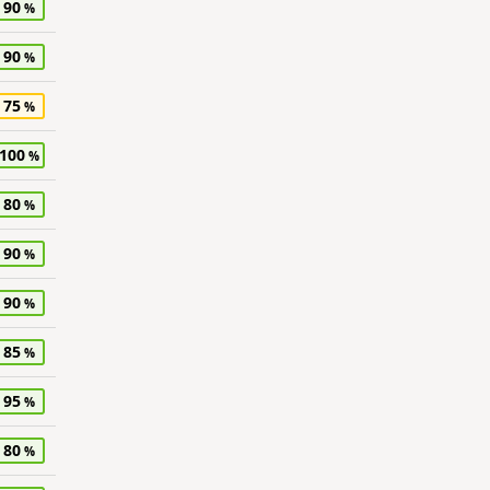
90
90
75
100
80
90
90
85
95
80