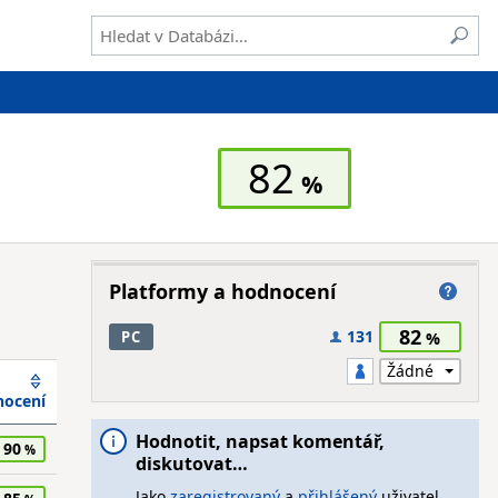
82
Platformy a hodnocení
82
131
PC
ocení
Hodnotit, napsat komentář,
90
diskutovat…
Jako
zaregistrovaný
a
přihlášený
uživatel