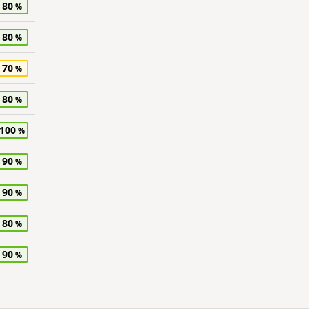
80
80
70
80
100
90
90
80
90