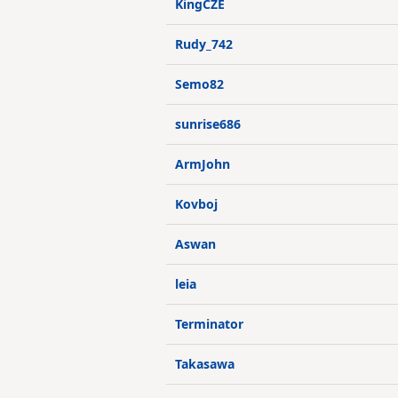
KingCZE
Rudy_742
Semo82
sunrise686
ArmJohn
Kovboj
Aswan
leia
Terminator
Takasawa