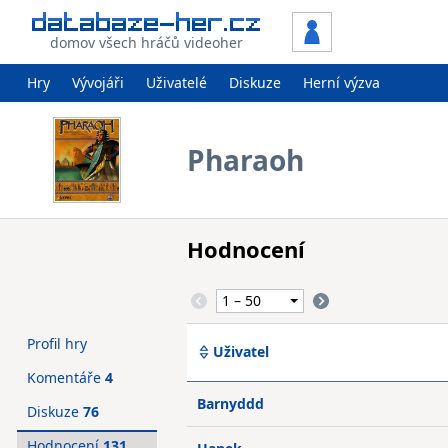
domov všech hráčů videoher
Hry
Vývojáři
Uživatelé
Diskuze
Herní výzva
Pharaoh
Hodnocení
Profil hry
Uživatel
Komentáře
4
Barnyddd
Diskuze
76
Hodnocení
131