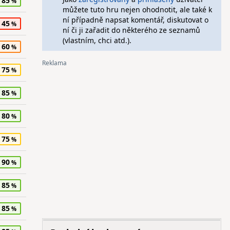
85
můžete tuto hru nejen ohodnotit, ale také k
ní případně napsat komentář, diskutovat o
45
ní či ji zařadit do některého ze seznamů
(vlastním, chci atd.).
60
75
85
80
75
90
85
85