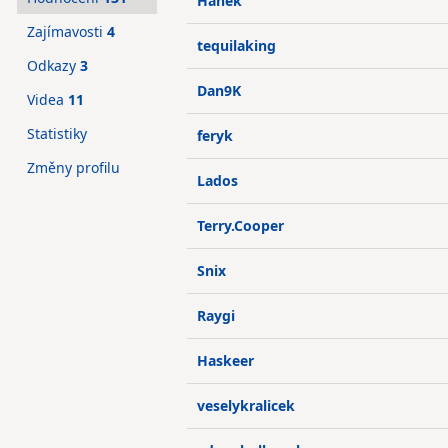
Hanek
Zajímavosti
4
tequilaking
Odkazy
3
Dan9K
Videa
11
Statistiky
feryk
Změny profilu
Lados
Terry.Cooper
Snix
Raygi
Haskeer
veselykralicek