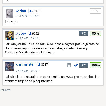
--
Garion
8713
21.12.2010 19:48
Ja koupil.
85
pipboy
9052
PC
21.12.2010 19:44
Tak kdo jste kouipili Oddbox? U Munchs Oddysee pozuruju totalne
domrvene (nepouzitelne a neopravitelne) ovladani kamery.
Strangers Wrath zatim celkem ujde.
kristmeister
8587
100
PC
27.07.2010 23:39
Tak si to kupte na aukro.cz tam to máte na PSX a pro PC anebo si to
stáhněte už je toho plnej internet