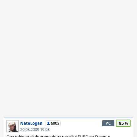
85
NateLogan
6903
PC
20.03.2009 19:03
Oba oddworldi dohromady za necelé 4 EURO na Steamu: