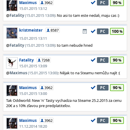
90
Maximus
3962
PC
15.01.2015 13:12
@
Fatality
(15.01.2015 13:09)
: No asi to tam este nedali, maju cas :)
kristmeister
8587
100
PC
15.01.2015 13:11
@
Fatality
(15.01.2015 13:09)
: to tam nebude hned
90
Fatality
7268
PC
15.01.2015 13:09
@
Maximus
(15.01.2015 13:00)
: Nějak to na Steamu nemůžu najít :(
90
Maximus
3962
PC
15.01.2015 13:00
Tak Oddworld: New 'n' Tasty vychadza na Steame 25.2.2015 za cenu
20€ a s 10% zľavou pre predplatiteľov.
90
Maximus
3962
PC
11.12.2014 18:20