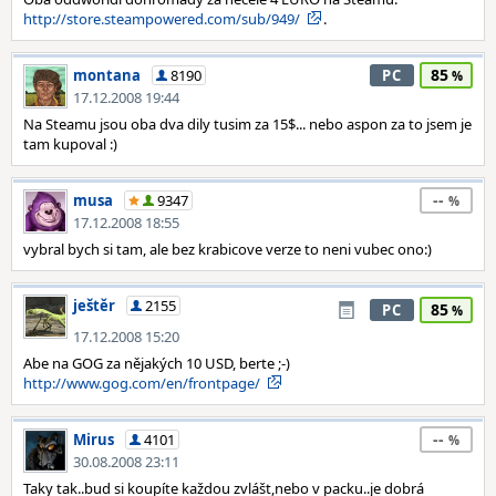
http://store.steampowered.com/sub/949/
.
85
montana
8190
PC
17.12.2008 19:44
Na Steamu jsou oba dva dily tusim za 15$... nebo aspon za to jsem je
tam kupoval :)
--
musa
9347
17.12.2008 18:55
vybral bych si tam, ale bez krabicove verze to neni vubec ono:)
ještěr
2155
85
PC
17.12.2008 15:20
Abe na GOG za nějakých 10 USD, berte ;-)
http://www.gog.com/en/frontpage/
--
Mirus
4101
30.08.2008 23:11
Taky tak..bud si koupíte každou zvlášt,nebo v packu..je dobrá