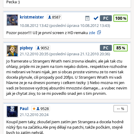
Pecka :)
kristmeister
8587
100
PC
10.08.2012 13:42 (poslední úprava 10.08.2012 13:43)
Pozor pozor!!! Už je první screen z HD remaku
zde
85
pipboy
9052
PC
21.12.2010 20:35 (poslední úprava 21.12.2010 20:36)
Jo framerate u Strangers Wrath neni zrovna idealni, ale jak tak ctu
ohlasy, prijde mi ze jsem na tom nejako dobre.. respektive rozhodne
mi nebrani ve hrani nijak, jen si obcas proste vsimnu ze to neni tak
docela plynule, cili propady pod 20fps. U Strangers Wrath mi vadi
hlavne ze je na dnesni pomery i celkem tezky :) Nebo mozna mi jen
vadi ze bossove vydrzej absurdni mnozstvi damage... a vubec nevim
jak je chytat zivy, to se mi povedlo snad jen s tim prvnim.
--
Paul
9528
21.12.2010 20:24
Koupil jsem taky, zkoušel jsem zatím jen Strangera a docela hodně
nízký fps na začátku.Ale prej dělají na patchi, takže počkám, stejně
bych to zatím nehrál.