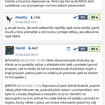
trenink a moznost zlepsovani se. Tento typ her se da IMHO dost
vyskillovat, coz se projevuje i na hrani dalsich plosinovkek.
90
Fatality
7268
PC
07.04.2020 10:21
Jj, asi jak komu, ale mně oddworlds nepřišly nijak extra složité. Jasně,
musíš u toho přemýšlet a mít trochu rychlejší reflexy, ale celkově ne
nijak těžká.
Han22
4647
85
PC
07.04.2020 09:27
@
Fatality
(06.04.2020 16:29)
: Tahle obrazovka byla chuťovka, asi
třikrát se mi podařilo zařvat u přeskakování zpět u poslední (první)
propasti, než mi došlo, že mě ta ostnatá koule shodí když stojím u
kraje propasti. Jednou jsem to zvládl a při přechodu zpět ke dveřím
mi hra spadla :)
@
90210
(06.04.2020 17:22)
: Raymana už jsem dohrál dvakrát, poprvé
někdy před milionem let, podruhé před rokem i s komentářem. Ano
bylo to s cheaty (Raylives) a nestydím se za to. Nevidím nic
fascinujícího na tom začínat hru stále dokola od začátku, protože mi
dojdou životy někde v půlce, ani strávit trénováním jedné hry celý