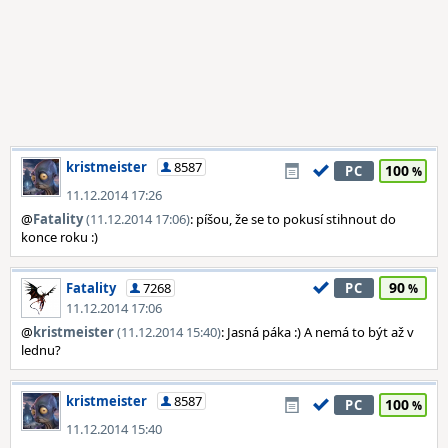
kristmeister
8587
100
PC
11.12.2014 17:26
@
Fatality
(11.12.2014 17:06)
: píšou, že se to pokusí stihnout do
konce roku :)
90
Fatality
7268
PC
11.12.2014 17:06
@
kristmeister
(11.12.2014 15:40)
: Jasná páka :) A nemá to být až v
lednu?
kristmeister
8587
100
PC
11.12.2014 15:40