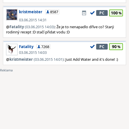
kristmeister
8587
100
PC
03.06.2015 14:31
@
Fatality
(03.06.2015 14:03)
: Že je to nenapadlo dříve co? Starý
rodinný recept :D stačí přidat vodu :D
90
Fatality
7268
PC
03.06.2015 14:03
@
kristmeister
(03.06.2015 14:01)
: Just Add Water and it's done! :)