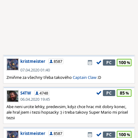
kristmeister
8587
100
PC
07.04.2020 01:40
Zmiňme za všechny třeba takového
Captain Claw
:D
85
S4TW
4748
PC
06.04.2020 19:45
Abe neni urcite lehky, predevsim, kdyz chce hrac mit dobry konec,
ale hral jsem i tezsi hopsacky :) i treba takovy Super Mario mi prisel
tezsi
kristmeister
8587
100
PC