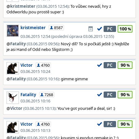
@
kristmeister
(03.06.2015 12:54)
: To vůbec nevadí, hry z
Oddworldu jsou prostě super :)
kristmeister
8587
100
PC
03.06.2015 12:54 (poslední úprava 03.06.2015 12:55)
@
Fatality
(03.06.2015 09:56)
: Nový díl? To si počkáš ještě :) Nejblíže
je asi Hand of Odd nebo Sligstorm ;)
90
Victor
4760
PC
03.06.2015 10:24
@
Fatality
(03.06.2015 10:16)
: gimme gimme
90
Fatality
7268
PC
03.06.2015 10:16
@
Victor
(03.06.2015 10:13)
: You've got yourself a deal, sir! :)
90
Victor
4760
PC
03.06.2015 10:13
@
Fatality
(03.06.2015 09:56)
: koupim si exodus remake jo ? :)