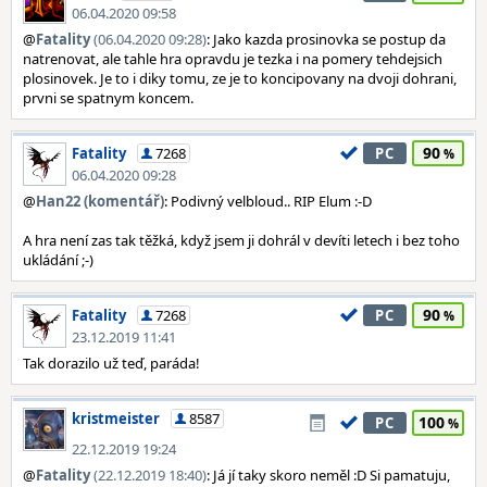
06.04.2020 09:58
@
Fatality
(06.04.2020 09:28)
: Jako kazda prosinovka se postup da
natrenovat, ale tahle hra opravdu je tezka i na pomery tehdejsich
plosinovek. Je to i diky tomu, ze je to koncipovany na dvoji dohrani,
prvni se spatnym koncem.
90
Fatality
7268
PC
06.04.2020 09:28
@
Han22 (komentář)
: Podivný velbloud.. RIP Elum :-D
A hra není zas tak těžká, když jsem ji dohrál v devíti letech i bez toho
ukládání ;-)
90
Fatality
7268
PC
23.12.2019 11:41
Tak dorazilo už teď, paráda!
kristmeister
8587
100
PC
22.12.2019 19:24
@
Fatality
(22.12.2019 18:40)
: Já jí taky skoro neměl :D Si pamatuju,