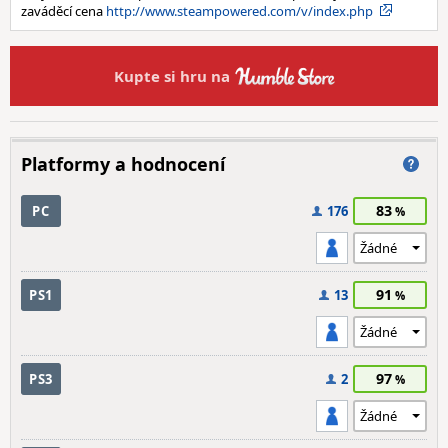
zaváděcí cena
http://www.steampowered.com/v/index.php
Kupte si hru na
Platformy a hodnocení
83
PC
176
91
PS1
13
97
PS3
2