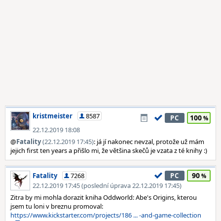
kristmeister
8587
100
PC
22.12.2019 18:08
@
Fatality
(22.12.2019 17:45)
: já jí nakonec nevzal, protože už mám
jejich first ten years a přišlo mi, že většina skečů je vzata z té knihy :)
90
Fatality
7268
PC
22.12.2019 17:45 (poslední úprava 22.12.2019 17:45)
Zitra by mi mohla dorazit kniha Oddworld: Abe's Origins, kterou
jsem tu loni v breznu promoval:
https://www.kickstarter.com/projects/186 ... -and-game-collection