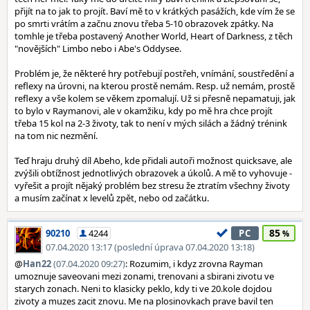
přijít na to jak to projít. Baví mě to v krátkých pasážích, kde vím že se
po smrti vrátím a začnu znovu třeba 5-10 obrazovek zpátky. Na
tomhle je třeba postavený Another World, Heart of Darkness, z těch
"novějších" Limbo nebo i Abe's Oddysee.
Problém je, že některé hry potřebují postřeh, vnímání, soustředění a
reflexy na úrovni, na kterou prostě nemám. Resp. už nemám, prostě
reflexy a vše kolem se věkem zpomalují. Už si přesně nepamatuji, jak
to bylo v Raymanovi, ale v okamžiku, kdy po mě hra chce projít
třeba 15 kol na 2-3 životy, tak to není v mých silách a žádný trénink
na tom nic nezmění.
Teď hraju druhý díl Abeho, kde přidali autoři možnost quicksave, ale
zvýšili obtížnost jednotlivých obrazovek a úkolů. A mě to vyhovuje -
vyřešit a projít nějaký problém bez stresu že ztratím všechny životy
a musím začínat x levelů zpět, nebo od začátku.
85
90210
4244
PC
07.04.2020 13:17 (poslední úprava 07.04.2020 13:18)
@
Han22
(07.04.2020 09:27)
: Rozumim, i kdyz zrovna Rayman
umoznuje saveovani mezi zonami, trenovani a sbirani zivotu ve
starych zonach. Neni to klasicky peklo, kdy ti ve 20.kole dojdou
zivoty a muzes zacit znovu. Me na plosinovkach prave bavil ten