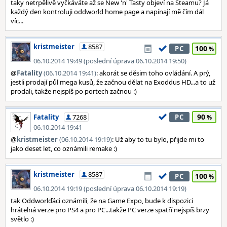
taky netrpělivě vyčkáváte až se New 'n' Tasty objeví na Steamu? Já
každý den kontroluji oddworld home page a napínají mě čím dál
víc...
kristmeister
8587
100
PC
06.10.2014 19:49 (poslední úprava 06.10.2014 19:50)
@
Fatality
(06.10.2014 19:41)
: akorát se děsim toho ovládání. A prý,
jestli prodají půl mega kusů, že začnou dělat na Exoddus HD...a to už
prodali, takže nejspíš po portech začnou :)
90
Fatality
7268
PC
06.10.2014 19:41
@
kristmeister
(06.10.2014 19:19)
: Už aby to tu bylo, přijde mi to
jako deset let, co oznámili remake :)
kristmeister
8587
100
PC
06.10.2014 19:19 (poslední úprava 06.10.2014 19:19)
tak Oddworlďáci oznámili, že na Game Expo, bude k dispozici
hrátelná verze pro PS4 a pro PC...takže PC verze spatří nejspíš brzy
světlo :)