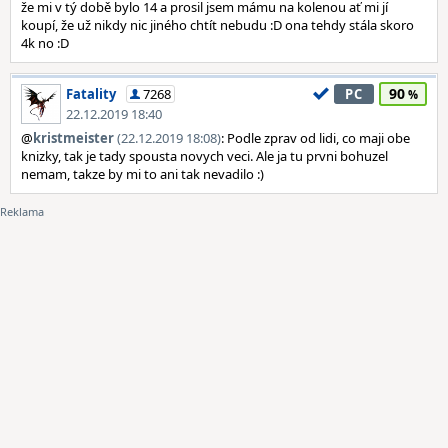
že mi v tý době bylo 14 a prosil jsem mámu na kolenou ať mi jí
koupí, že už nikdy nic jiného chtít nebudu :D ona tehdy stála skoro
4k no :D
90
Fatality
7268
PC
22.12.2019 18:40
@
kristmeister
(22.12.2019 18:08)
: Podle zprav od lidi, co maji obe
knizky, tak je tady spousta novych veci. Ale ja tu prvni bohuzel
nemam, takze by mi to ani tak nevadilo :)