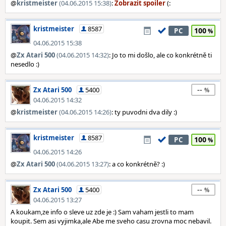
@
kristmeister
(04.06.2015 15:38)
:
(:
kristmeister
8587
100
PC
04.06.2015 15:38
@
Zx Atari 500
(04.06.2015 14:32)
: Jo to mi došlo, ale co konkrétně ti
nesedlo :)
--
Zx Atari 500
5400
04.06.2015 14:32
@
kristmeister
(04.06.2015 14:26)
: ty puvodni dva dily :)
kristmeister
8587
100
PC
04.06.2015 14:26
@
Zx Atari 500
(04.06.2015 13:27)
: a co konkrétně? :)
--
Zx Atari 500
5400
04.06.2015 13:27
A koukam,ze info o sleve uz zde je :) Sam vaham jestli to mam
koupit. Sem asi vyjimka,ale Abe me sveho casu zrovna moc nebavil.