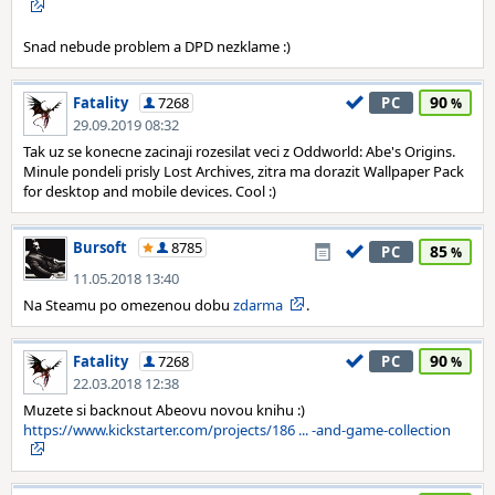
Snad nebude problem a DPD nezklame :)
90
Fatality
7268
PC
29.09.2019 08:32
Tak uz se konecne zacinaji rozesilat veci z Oddworld: Abe's Origins.
Minule pondeli prisly Lost Archives, zitra ma dorazit Wallpaper Pack
for desktop and mobile devices. Cool :)
Bursoft
8785
85
PC
11.05.2018 13:40
Na Steamu po omezenou dobu
zdarma
.
90
Fatality
7268
PC
22.03.2018 12:38
Muzete si backnout Abeovu novou knihu :)
https://www.kickstarter.com/projects/186 ... -and-game-collection