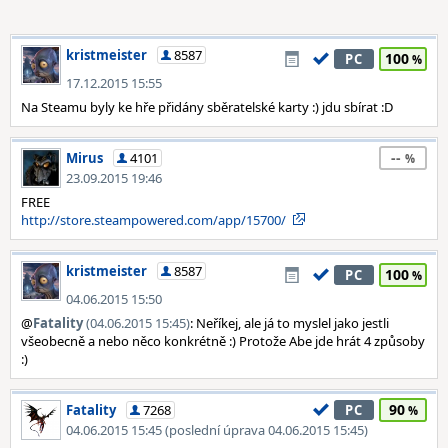
kristmeister
8587
100
PC
17.12.2015 15:55
Na Steamu byly ke hře přidány sběratelské karty :) jdu sbírat :D
--
Mirus
4101
23.09.2015 19:46
FREE
http://store.steampowered.com/app/15700/
kristmeister
8587
100
PC
04.06.2015 15:50
@
Fatality
(04.06.2015 15:45)
: Neříkej, ale já to myslel jako jestli
všeobecně a nebo něco konkrétně :) Protože Abe jde hrát 4 způsoby
:)
90
Fatality
7268
PC
04.06.2015 15:45 (poslední úprava 04.06.2015 15:45)