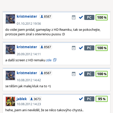
kristmeister
8587
100
PC
01.10.2012 19:56
do videi jsem pridal, gameplay z HD Reamku, tak se pokochejte,
protoze jsem ziral s otevrenou pusou :D
kristmeister
8587
100
PC
20.09.2012 14:11
a další screen z HD remaku
zde
kristmeister
8587
100
PC
10.08.2012 14:42
se těšim jak malej kluk na to =)
95
jablek
3673
PC
10.08.2012 14:23
hehe, jsem ani nevěděl, že se něco takovýho chystá..