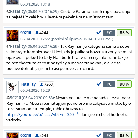
06.04.2020 18:18
@
Fatality
(06.04.2020 16:29)
: Osobně Paramonian Temple považuju
za nejtěžší z celé hry. Hlavně ta pekelná tajná místnost tam.
85
90210
4244
PC
06.04.2020 17:22 (poslední úprava 06.04.2020 17:22)
@
Fatality
(06.04.2020 16:29)
: Tak Rayman je kategorie sama o sobe
s tim svym kompletovani kleci, kdy je pulka schovana a zony se musi
opakovat, pokud to tady Han bude hrat v ramci rychlohrani, tak je
to bez cheatu zalezitost na tydny a mesice trenovani, ale jde to
poctive dohrat, ja jsem to asi po roce vztekani dal.
90
Fatality
7268
PC
06.04.2020 16:29
@
90210
(06.04.2020 09:58)
: Nevim no, urcite me napadaji tezsi - napr.
Rayman :) U Abea si pamatuji jen jedno pro me zakysove misto, bylo
to v Paramonina Temple, tahle obrazovka -
https://youtu.be/bAiLLzVvL9E?t=340
Tam jsem chcipl hodnekrat
vzdycky.
85
90210
4244
PC