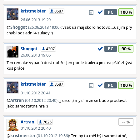
kristmeister
8587
100
PC
26.06.2013 19:29
@
Shoggot
(26.06.2013 19:06)
: vsak uz maj skoro hotovo....uz jim pry
chybi posledni 4 zulagy :)
90
Shoggot
4307
PC
26.06.2013 19:06
Ten remake vypadá dost dobře. Jen podle traileru jim asi ještě zbývá
kus práce.
kristmeister
8587
100
PC
01.10.2012 20:41
@
Artran
(01.10.2012 20:40)
: jj urco :) myslim ze se bude prodavat
jako samostatna hra :)
--
Artran
7625
01.10.2012 20:40
@
kristmeister
(01.10.2012 19:56)
: Ten by tu měl být samostatně,