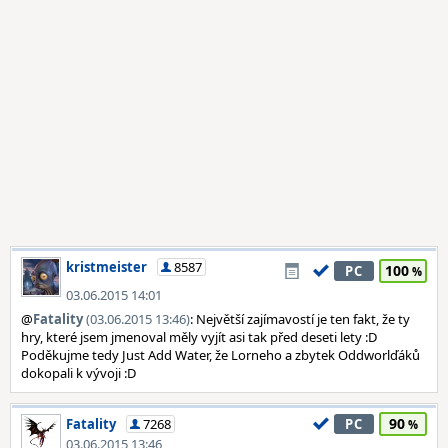
kristmeister
8587
100
PC
03.06.2015 14:01
@
Fatality
(03.06.2015 13:46)
: Největší zajímavostí je ten fakt, že ty
hry, které jsem jmenoval měly vyjít asi tak před deseti lety :D
Poděkujme tedy Just Add Water, že Lorneho a zbytek Oddworlďáků
dokopali k vývoji :D
90
Fatality
7268
PC
03.06.2015 13:46