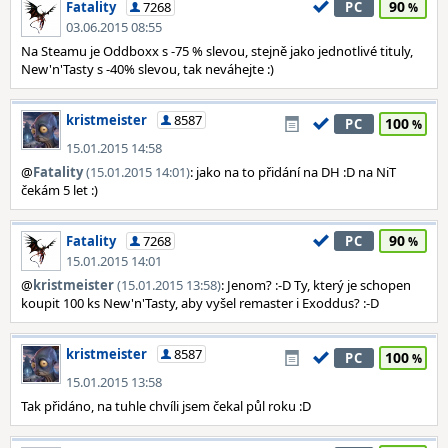
90
Fatality
7268
PC
03.06.2015 08:55
Na Steamu je Oddboxx s -75 % slevou, stejně jako jednotlivé tituly,
New'n'Tasty s -40% slevou, tak neváhejte :)
kristmeister
8587
100
PC
15.01.2015 14:58
@
Fatality
(15.01.2015 14:01)
: jako na to přidání na DH :D na NiT
čekám 5 let :)
90
Fatality
7268
PC
15.01.2015 14:01
@
kristmeister
(15.01.2015 13:58)
: Jenom? :-D Ty, který je schopen
koupit 100 ks New'n'Tasty, aby vyšel remaster i Exoddus? :-D
kristmeister
8587
100
PC
15.01.2015 13:58
Tak přidáno, na tuhle chvíli jsem čekal půl roku :D