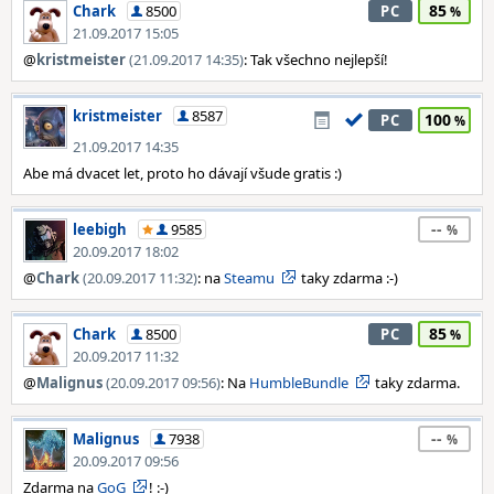
85
Chark
8500
PC
21.09.2017 15:05
@
kristmeister
(21.09.2017 14:35)
: Tak všechno nejlepší!
kristmeister
8587
100
PC
21.09.2017 14:35
Abe má dvacet let, proto ho dávají všude gratis :)
--
leebigh
9585
20.09.2017 18:02
@
Chark
(20.09.2017 11:32)
: na
Steamu
taky zdarma :-)
85
Chark
8500
PC
20.09.2017 11:32
@
Malignus
(20.09.2017 09:56)
: Na
HumbleBundle
taky zdarma.
--
Malignus
7938
20.09.2017 09:56
Zdarma na
GoG
! :-)