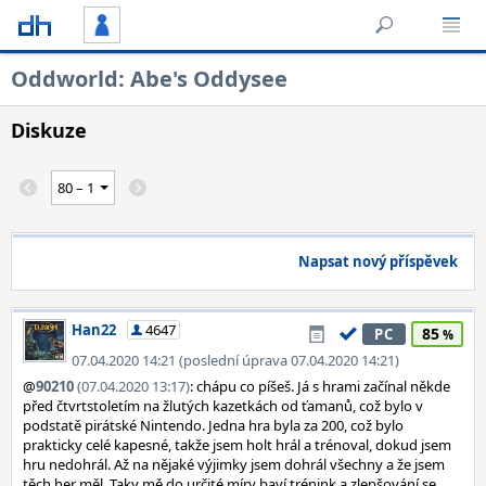
Oddworld: Abe's Oddysee
Diskuze
Napsat nový příspěvek
Han22
4647
85
PC
07.04.2020 14:21 (poslední úprava 07.04.2020 14:21)
@
90210
(07.04.2020 13:17)
: chápu co píšeš. Já s hrami začínal někde
před čtvrtstoletím na žlutých kazetkách od ťamanů, což bylo v
podstatě pirátské Nintendo. Jedna hra byla za 200, což bylo
prakticky celé kapesné, takže jsem holt hrál a trénoval, dokud jsem
hru nedohrál. Až na nějaké výjimky jsem dohrál všechny a že jsem
těch her měl. Taky mě do určité míry baví trénink a zlepšování se,