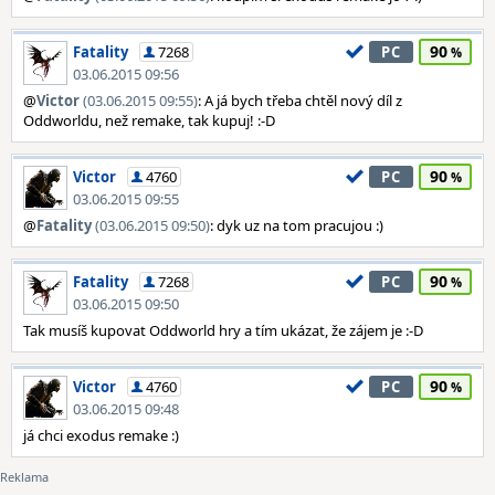
90
Fatality
7268
PC
03.06.2015 09:56
@
Victor
(03.06.2015 09:55)
: A já bych třeba chtěl nový díl z
Oddworldu, než remake, tak kupuj! :-D
90
Victor
4760
PC
03.06.2015 09:55
@
Fatality
(03.06.2015 09:50)
: dyk uz na tom pracujou :)
90
Fatality
7268
PC
03.06.2015 09:50
Tak musíš kupovat Oddworld hry a tím ukázat, že zájem je :-D
90
Victor
4760
PC
03.06.2015 09:48
já chci exodus remake :)