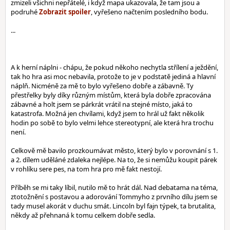
zmizeli všichni nepřátelé, i když mapa ukazovala, že tam jsou a
podruhé
, vyřešeno načtením posledního bodu.
...
A k herní náplni - chápu, že pokud někoho nechytla střílení a ježdění,
tak ho hra asi moc nebavila, protože to je v podstatě jediná a hlavní
náplň. Nicméně za mě to bylo vyřešeno dobře a zábavně. Ty
přestřelky byly díky různým místům, která byla dobře zpracována
zábavné a holt jsem se párkrát vrátil na stejné místo, jaká to
katastrofa. Možná jen chvílami, když jsem to hrál už fakt několik
hodin po sobě to bylo velmi lehce stereotypní, ale která hra trochu
není.
Celkově mě bavilo prozkoumávat město, který bylo v porovnání s 1.
a 2. dílem uděláné zdaleka nejlépe. Na to, že si nemůžu koupit párek
v rohlíku sere pes, na tom hra pro mě fakt nestojí.
Příběh se mi taky líbil, nutilo mě to hrát dál. Nad debatama na téma,
ztotožnění s postavou a adorování Tommyho z prvního dílu jsem se
tady musel akorát v duchu smát. Lincoln byl fajn týpek, ta brutalita,
někdy až přehnaná k tomu celkem dobře sedla.