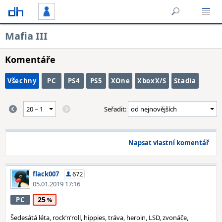
Mafia III
Komentáře
Všechny
PC
PS4
PS5
XOne
XboxX/S
Stadia
Seřadit:
Napsat vlastní komentář
flack007
672
05.01.2019 17:16
25
PC
Šedesátá léta, rock’n’roll, hippies, tráva, heroin, LSD, zvonáče,