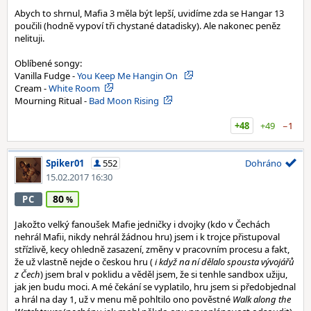
Abych to shrnul, Mafia 3 měla být lepší, uvidíme zda se Hangar 13
poučili (hodně vypoví tři chystané datadisky). Ale nakonec peněz
nelituji.
Oblíbené songy:
Vanilla Fudge -
You Keep Me Hangin On
Cream -
White Room
Mourning Ritual -
Bad Moon Rising
+48
+49
−1
Spiker01
552
Dohráno
15.02.2017 16:30
80
PC
Jakožto velký fanoušek Mafie jedničky i dvojky (kdo v Čechách
nehrál Mafii, nikdy nehrál žádnou hru) jsem i k trojce přistupoval
střízlivě, kecy ohledně zasazení, změny v pracovním procesu a fakt,
že už vlastně nejde o českou hru (
i když na ní dělalo spousta vývojářů
z Čech
) jsem bral v poklidu a věděl jsem, že si tenhle sandbox užiju,
jak jen budu moci. A mé čekání se vyplatilo, hru jsem si předobjednal
a hrál na day 1, už v menu mě pohltilo ono pověstné
Walk along the