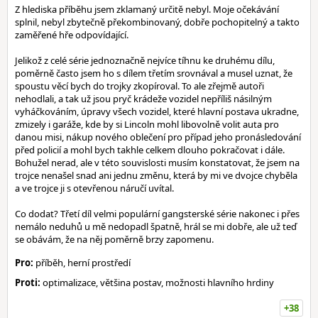
Z hlediska příběhu jsem zklamaný určitě nebyl. Moje očekávání
splnil, nebyl zbytečně překombinovaný, dobře pochopitelný a takto
zaměřené hře odpovídající.
Jelikož z celé série jednoznačně nejvíce tíhnu ke druhému dílu,
poměrně často jsem ho s dílem třetím srovnával a musel uznat, že
spoustu věcí bych do trojky zkopíroval. To ale zřejmě autoři
nehodlali, a tak už jsou pryč krádeže vozidel nepříliš násilným
vyháčkováním, úpravy všech vozidel, které hlavní postava ukradne,
zmizely i garáže, kde by si Lincoln mohl libovolně volit auta pro
danou misi, nákup nového oblečení pro případ jeho pronásledování
před policií a mohl bych takhle celkem dlouho pokračovat i dále.
Bohužel nerad, ale v této souvislosti musím konstatovat, že jsem na
trojce nenašel snad ani jednu změnu, která by mi ve dvojce chyběla
a ve trojce ji s otevřenou náručí uvítal.
Co dodat? Třetí díl velmi populární gangsterské série nakonec i přes
nemálo neduhů u mě nedopadl špatně, hrál se mi dobře, ale už teď
se obávám, že na něj poměrně brzy zapomenu.
Pro:
příběh, herní prostředí
Proti:
optimalizace, většina postav, možnosti hlavního hrdiny
+38