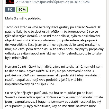
29.10.2016 18:25
(poslední úprava 29.10.2016 18:28)
90
PC
Mafia 3 z mého pohledu.
Technická stránka - mě se ta stylizace grafiky po aplikaci SweetFDX
patche líbila, bylo to dost ostrý, přišlo mi to propracovaný i co se
týče některých detailů. Co se mi moc nelíbilo, bylo to doskakování
objektů na dost krátkou vzdálenost při jízdě autem, ale popravě
drtivou většinu času jsem to ani neregistroval. To samý mraky, nic
moc, ale všiml jsem si toho asi 3x za celou dobu. Nějaký ty přepálený
odlesky za svítaní apod. mě fakt nemohly rozhodit, protože to taky
bylo minimálně.
Nemám úplně nějaký herní dělo, a jelo mi to ok. Jasně, nemohl jsem
to dát na max. abych udržel 60 FPS, ale po nastavení 2 nebo 3
položek na LOW jsem nezaznamenal v podstatě žádný kvalitativní
rozdíl, naopak zapnutý AA v podobě, v jaké je v té hře
implementovaný tu hru spíš kurví.
Co se týče nějakých pádů atd. tak hra se mi občas po apliakci
SweetFX nenačetla a spadla do Win ale to je vina toho modu. Prostě
jsem jí zapnul znova. S bugama jsem se v podstatě nesetkal, jediný
co si pamatuju byly dvě situace, kdy po mé smrti na msítě mise