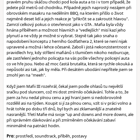
pravém pruhu skáčou chodci pod kola auta a to i v tom případě, že
jedete půl metrů od chodníku. Případně jejich naprostý nezájem při
obrovském masakru na nedělním BBQ, na kterém přišlo o život
nejméně deset lidí a jejich reakce je "přikrčit se a zakroutit hlavou".
Zamrzí celkový pokus o otevřenost jako v GTA . Mafia byla vždy
hnána příběhem a možnost hlavních a "vedlejších" misí kazí jeho
plynutí a ne vždy je možné si vybrat. Stejně tak jako snaha o
napodobení konceptu z herního Godfathera 2, které se není nijak
upravené a možná i lehce očesané. Zabolí i jistá nekonzistentnost v
pravidlech hry, kdy střílení mafiánů s tlumičem nikoho nezburcuje,
ale zastřelení jednoho policajta na vás pošle všechny policejní auta
co ve hře jsou. Nebo až moc častá brutalita, která se rychle okouká a
nepůsobí asi tak, jak by měla. Při desátém ubodání nepřítele jsem se
zmohl jen na "meeh".
Když jsem Mafii III rozehrál, čekal jsem podle ohlasů tu největší
sračku pod sluncem, což mi dost zmírnilo očekávání. Tohle a to, že
jsem za hru nedal plnou cenu a její hraní jsem si nedobrovolně
rozdělil asi na týden. Koupit si jí za plnou cenu, vzít si v práci volno a
hrát tohle po dobu tří dnů, byl bych asi zklamanější a znatelně
nasranější. Třetí Mafie má svoje "up and downs and more downs, ale
při správném dávkování a při zmírněném očekávání zabaví
minimálně na patnáct hodin.
Pro:
prostředí, soundtrack, příběh, postavy