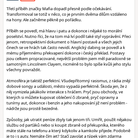
Třetí příběh značky Mafia dopadl přesně podle očekávání.
Transformoval se totiž v něco, co je prvním dvěma dílům vzdáleno
na hony. Ale začněme pěkně po pořádku.
Příběh se povedl, má hlavu i patu a dokonce i nějaké to morální
poselství. Nutno říci, že na tom má lví podíl také styl vyprávění. Přeci
jenom, retrospektivní dokument o hlavní postavě a všech jejich
činech se ve hrách tak často nevidí. Anglický dabing se povedl a k
mému příjemnému překvapení dokonce i český překlad. Postavy
jsou celkem propracované, největší problém jsem měl paradoxně se
samotným Lincolnem Clayem, nicméně to bylo spíše kvůli jeho stylu
všechny povraždit.
Atmosféra je taktéž perfektní. Všudepřítomný rasismus, z rádia znějí
dobové songy a události, město vypadá perfektně. Škoda jen, že z
něj vymizela jakákoliv interakce s hráčem. Pryč jsou obchody, ve
kterých si můžete kupovat oblečení či zbraně, pryč opravny a
tunírny aut, dokonce i benzín a jeho nakupování již není problém -
nádrže jsou prostě bezedné.
Způsoby, jak utratit peníze zbyly tak jenom tři. Umřít, použít nějakou
službu od parťáků nebo si koupit zbraně od překupníka, kterého
máte stále na telefonu a který kdykoliv a kamkoliv přijede. Podobně
je to i s auty. Nemáte čím jet? Stačí zavolat a týpek vám zdarma