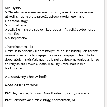
Mínusy hry
➤Obsadzovacie misie: najvaší misus hry a vec ktorá hre najviac
uškodila, hlavne preto pretože asi 60% tvoria tieto misie
➤občasné bugy
➤optimalizácia
➤vedlajšie misie pre spoločníkov: podľa mňa veľká zbytočnosť a
stráta času
➤AI nepriateľov
Záverečné zhrnutie:
Určite sa nepridám k ľudom ktorý túto hru len kritizujú ale taktiež
musím povedať ža to nieje jedna z mojich najlepších hier. Určite
doporučujem skúsiť ale nad 10€ ju nekupujte. A nakoniec asi len to
že keby sa hra nevolala Mafia III tak by určite mala lepšie
hodnotenie.
➤Čas strávený v hre: 25 hodín
HODNOTENIE-75/100%
Pro:
dej, Lincoln, Donovan, New Bordeaux, songy, cutscény
Proti:
obsadzovacie misie, bugy, optimalizácia, AI