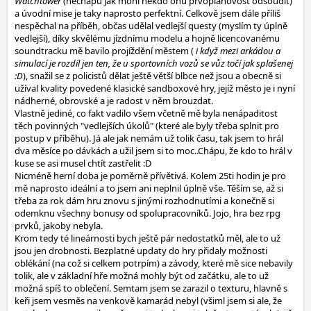
Watchtower
(nechápu jak mohl někdo onu prvoplánovost odsoudit)
a úvodní mise je taky naprosto perfektní. Celkově jsem dále příliš
nespěchal na příběh, občas udělal vedlejší questy (myslím ty úplně
vedlejší), díky skvělému jízdnímu modelu a hojně licencovanému
soundtracku mě bavilo projíždění městem (
i když mezi arkádou a
simulací je rozdíl jen ten, že u sportovních vozů se vůz točí jak splašenej
:D
), snažil se z policistů dělat ještě větší blbce než jsou a obecně si
užíval kvality povedené klasické sandboxové hry, jejíž město je i nyní
nádherné, obrovské a je radost v něm brouzdat.
Vlastně jediné, co fakt vadilo všem včetně mě byla nenápaditost
těch povinných "vedlejších úkolů" (které ale byly třeba splnit pro
postup v příběhu). Já ale jak nemám už tolik času, tak jsem to hrál
dva měsíce po dávkách a užil jsem si to moc..Chápu, že kdo to hrál v
kuse se asi musel chtít zastřelit :D
Nicméně herní doba je poměrně přívětivá. Kolem 25ti hodin je pro
mě naprosto ideální a to jsem ani neplnil úplně vše. Těším se, až si
třeba za rok dám hru znovu s jinými rozhodnutími a konečně si
odemknu všechny bonusy od spolupracovníků. Jojo, hra bez rpg
prvků, jakoby nebyla.
Krom tedy té lineárnosti bych ještě pár nedostatků měl, ale to už
jsou jen drobnosti. Bezplatné updaty do hry přidaly možnosti
oblékání (na což si celkem potrpím) a závody, které mě sice nebavily
tolik, ale v základní hře možná mohly být od začátku, ale to už
možná spíš to oblečení. Semtam jsem se zarazil o texturu, hlavně s
keři jsem vesměs na venkově kamarád nebyl (všiml jsem si ale, že