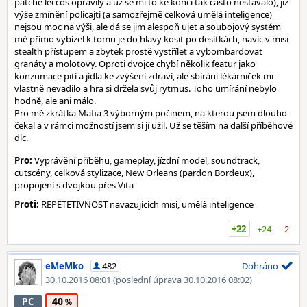
patche leccos opravily a už se mi to ke konci tak často nestávalo), již
výše zmínění policajti (a samozřejmě celková umělá inteligence)
nejsou moc na výši, ale dá se jim alespoň ujet a soubojový systém
mě přímo vybízel k tomu je do hlavy kosit po desítkách, navíc v misi
stealth přístupem a zbytek prostě vystřílet a vybombardovat
granáty a molotovy. Oproti dvojce chybí několik featur jako
konzumace pití a jídla ke zvýšení zdraví, ale sbírání lékárniček mi
vlastně nevadilo a hra si držela svůj rytmus. Toho umírání nebylo
hodně, ale ani málo.
Pro mě zkrátka Mafia 3 výborným počinem, na kterou jsem dlouho
čekal a v rámci možností jsem si jí užil. Už se těším na další příběhové
dlc.
Pro:
Vyprávění příběhu, gameplay, jízdní model, soundtrack,
cutscény, celková stylizace, New Orleans (pardon Bordeux),
propojení s dvojkou přes Vita
Proti:
REPETETIVNOST navazujících misí, umělá inteligence
+22
+24
−2
eMeMko
482
Dohráno
30.10.2016 08:01
(poslední úprava 30.10.2016 08:02)
40
PC