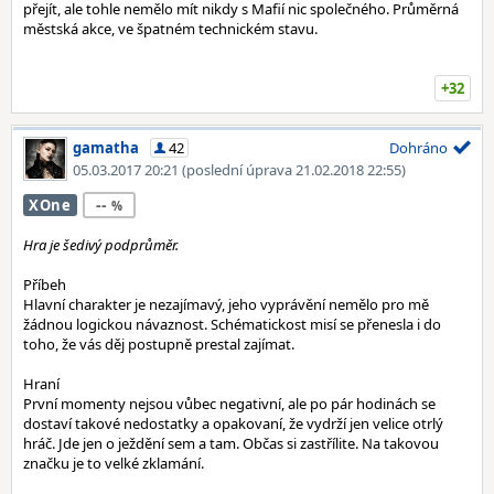
přejít, ale tohle nemělo mít nikdy s Mafií nic společného. Průměrná
městská akce, ve špatném technickém stavu.
+32
gamatha
42
Dohráno
05.03.2017 20:21
(poslední úprava 21.02.2018 22:55)
--
XOne
Hra je šedivý podprůměr.
Příbeh
Hlavní charakter je nezajímavý, jeho vyprávění nemělo pro mě
žádnou logickou návaznost. Schématickost misí se přenesla i do
toho, že vás děj postupně prestal zajímat.
Hraní
První momenty nejsou vůbec negativní, ale po pár hodinách se
dostaví takové nedostatky a opakovaní, že vydrží jen velice otrlý
hráč. Jde jen o ježdění sem a tam. Občas si zastřílite. Na takovou
značku je to velké zklamání.