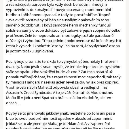
a realističnosti, zároveň byla vždy dech beroucím filmovým
vyprávěním s dokonalými filmovými scénami, monumentální
hudbou i příběhovou gradací. A tady to prostě skřípe. Trapně
“levelovitě” vystavěný příběh s neustálým opakováním toho
samého do zblbnutí. I když samotné herní mechaniky fungují
solidně a samy o sobě dokážou být zábavné, jejich spojení do celku
je otřesné. Celé to nepobralo ani moc logiky, což ale paradoxně
může být i výhodou. Třeba jedním molotovem se dá krásně urychlit
cesta k výslechu konkrétní osoby - co na tom, že vyslýchaná osoba
je potom trošku ugrilovaná.
Pochybuju o tom, že ten, kdo to vymyslel, vůbec někdy hrál první
dva díly. Nebo jestli si snad myslel, že tenhle slepenec nesmyslného
stále se opakujícího vraždění bude víc cool? Zatímco ostatní už
pomalu začínají chápat, že s repetitivností moc nepochodí, tak tady
ty maníci z Hangáru nasekají jeden level za druhý jak přes kopírák.
Vlastně celá náplň Mafie III odpovídá obsahu vedlejších misí
Assassin’s Creed Syndicate. A to je vážně smutné. Moc smutné.
Mafia III v jádru není špatná a hrát se dá docela dobře, ale ten
obsah…
Kdyby se to jmenovalo jakkoliv jinak, neštěkne po tom ani pes a
brzo to svou podprůměrností upadne v absolutní zapomnění.
Jelikož se to ale jmenuje Mafia, je to zklamání. A v zapomnění
upadne beztak taky. Jen po tom zůstane hodně hořko na jazyku.