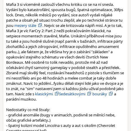
Mafia 3 si víceméně zaslouží všechnu kritiku co se na ní snesla.
Vydání bylo katastrofální, spousta bugů, špatná optimalizace, 30fps
lock. Dnes, několik měsíců po vydání, sice autoři vydali nějaké
patche a obsah jež situaci trochu zlepšil, ale po technické stránce tu
jsou
mezery stále
. Nejvíc se ale kritizovala náplň misí. A je to tak,
Mafia 3 je víc FarCry 2: Part 2 nežli pokračováním klasické, na
setpiece momentech stavěné, Mafie. Unikátní příběhové mise jsou
tu také a jsou hodně slušné (např. parník v bažinách, infiltrace párty
zbohatlíků a jejich zdrogování, infiltrace opuštěného amusement
parku..), ale faktem je, že většina hry je o zabírání "základen" a
opakování stejného schématu ve všech devíti čtvrtích New
Bordeaux. Mě osobně to tolik nevadilo, protože mě až nad
očekávání chytl samotný gameplay v podobě stealth a přestřelek.
Zbraně mají skvělý feel, rozdávání headshotů z pistole s tlumičem se
mi neostřílelo ani po 48 hodinách a melee combat je taky dobře
zmáknut. Navíc to ježdění...fyziku dělali stejní lidé jako ve dvojce a je
to znát, na "sim" nastavení jsem si každou jízdu užíval podobně jako
tam. Navíc zde s
klasickými
šedesátkovými
bouráky
a
parádní muzikou.
Nedostatky co mě štvaly:
- grafické anomálie (bugy v animacích, podivně se měnící nebe,
občas grafické artefakty..)
- špatný kolizní model Lincolna s auty a aut s okolím (Chevrolet
Corvette neprorazí keř)