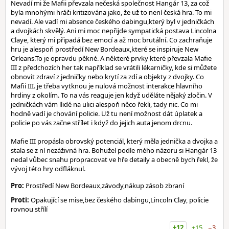
Nevadí mi že Mafii převzala nečeská společnost Hangár 13, za což
byla mnohými hráči kritizována jako, že už to není česká hra. To mi
nevadí. Ale vadí mi absence českého dabingu,který byl v jedničkách
a dvojkách skvělý. Ani mi moc nepřijde sympatická postava Lincolna
Claye, který mi připadá bez emocí a až moc brutální. Co zachraňuje
hru je alespoň prostředí New Bordeaux,které se inspiruje New
Orleans.To je opravdu pěkné. A některé prvky které převzala Mafie
III z předchozích her tak například se vrátili lékarničky, kde si můžete
obnovit zdraví z jedničky nebo krytí za zdí a objekty z dvojky. Co
Mafii III. je třeba vytknou je nulová možnost interakce hlavního
hrdiny z okolím. To na vás reaguje jen když uděláte nějaký zločin. V
jedničkách vám llidé na ulici alespoň něco řekli, tady nic. Co mi
hodně vadí je chování policie. Už tu není možnost dát úplatek a
policie po vás začne střílet i když do jejich auta jenom drcnu.
Mafie III propásla obrovský potenciál, který měla jednička a dvojka a
stala se z ní nezáživná hra. Bohužel podle mého názoru si Hangár 13
nedal vůbec snahu propracovat ve hře detaily a obecně bych řekl, že
vývoj této hry odfláknul.
Pro:
Prostředí New Bordeaux,závody,nákup zásob zbraní
Proti:
Opakující se mise,bez českého dabingu,Lincoln Clay, policie
rovnou střílí
+12
+15
−3