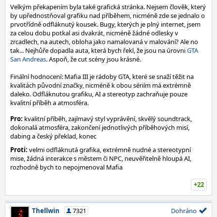
Velkým překapením byla také grafická stránka. Nejsem člověk, který
by upřednostňoval grafiku nad příběhem, nicméně zde se jednalo o
prvotřídně odfláknutý kousek. Bugy, kterých je plný internet, jsem
za celou dobu potkal asi dvakrát, nicméně žádné odlesky v
zrcadlech, na autech, obloha jako namalovaná v malování? Ale no
tak... Nejhůře dopadla auta, která bych řekl, že jsou na úrovni
GTA
San Andreas
. Aspoň, že cut scény jsou krásné.
Finální hodnocení: Mafia III je rádoby GTA, které se snaží těžit na
kvalitách původní značky, nicméně k obou sériím má extrémně
daleko. Odfláknutou grafiku, AI a stereotyp zachraňuje pouze
kvalitní příběh a atmosféra.
Pro:
kvalitní příběh, zajímavý styl vyprávění, skvělý soundtrack,
dokonalá atmosféra, zakončení jednotlivých příběhových misí,
dabing a český překlad, konec
Proti:
velmi odfláknutá grafika, extrémně nudné a stereotypní
mise, žádná interakce s městem či NPC, neuvěřitelně hloupá AI,
rozhodně bych to nepojmenoval Mafia
+22
Thellwin
7321
Dohráno