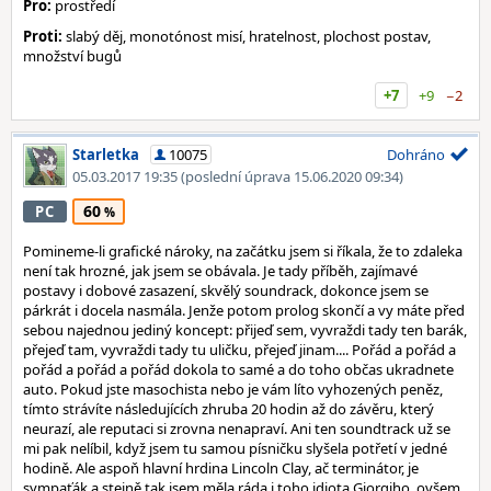
Pro:
prostředí
Proti:
slabý děj, monotónost misí, hratelnost, plochost postav,
množství bugů
+7
+9
−2
Starletka
10075
Dohráno
05.03.2017 19:35
(poslední úprava 15.06.2020 09:34)
60
PC
Pomineme-li grafické nároky, na začátku jsem si říkala, že to zdaleka
není tak hrozné, jak jsem se obávala. Je tady příběh, zajímavé
postavy i dobové zasazení, skvělý soundrack, dokonce jsem se
párkrát i docela nasmála. Jenže potom prolog skončí a vy máte před
sebou najednou jediný koncept: přijeď sem, vyvraždi tady ten barák,
přejeď tam, vyvraždi tady tu uličku, přejeď jinam.... Pořád a pořád a
pořád a pořád a pořád dokola to samé a do toho občas ukradnete
auto. Pokud jste masochista nebo je vám líto vyhozených peněz,
tímto strávíte následujících zhruba 20 hodin až do závěru, který
neurazí, ale reputaci si zrovna nenapraví. Ani ten soundtrack už se
mi pak nelíbil, když jsem tu samou písničku slyšela potřetí v jedné
hodině. Ale aspoň hlavní hrdina Lincoln Clay, ač terminátor, je
sympaťák a stejně tak jsem měla ráda i toho idiota Giorgiho, ovšem