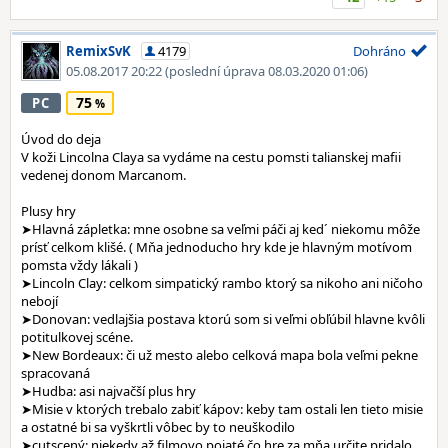
RemixSvK
4179
Dohráno
05.08.2017 20:22
(poslední úprava 08.03.2020 01:06)
75
PC
Úvod do deja
V koži Lincolna Claya sa vydáme na cestu pomsti talianskej mafii
vedenej donom Marcanom.
Plusy hry
➤Hlavná zápletka: mne osobne sa veľmi páči aj ked´ niekomu môže
prísť celkom klišé. ( Mňa jednoducho hry kde je hlavným motívom
pomsta vždy lákali )
➤Lincoln Clay: celkom simpatický rambo ktorý sa nikoho ani ničoho
nebojí
➤Donovan: vedlajšia postava ktorú som si veľmi obľúbil hlavne kvôli
potitulkovej scéne.
➤New Bordeaux: či už mesto alebo celková mapa bola veľmi pekne
spracovaná
➤Hudba: asi najvačší plus hry
➤Misie v ktorých trebalo zabiť kápov: keby tam ostali len tieto misie
a ostatné bi sa vyškrtli vôbec by to neuškodilo
➤cutscený: niekedy až filmovo pojaté čo hre za mňa určite pridalo