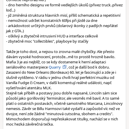
- dno herního designu ve formě vedlejších úkolů (přivez truck..přivez
loď...)
- již zmíněná struktura hlavních misí, příliš schematická a repetitivní
- nemožnost udržet konstatních 60fps při jízdě za dne
- arkádovitost určitých prvků (dolarový ikonky z padlých nepřátel
jak z GTA..)
- ošklivý a zbytečně intrusivní HUD a interface celkově
- zbytečně moc "collectibles", playboye by stačily
Takže je toho dost, a nejsou to zrovna malé chybičky. Ale přesto
dávám vysoké hodnocení, protože...mě to prostě hrozně bavilo.
Mafia 3 je asi nejblíž, co se kdy dostaneme k herní adaptaci
seriálového masterpiece
Quarry
, což je další bod k dobru.
Zasazení do New Orleans (Bordeaux) 60. let je fascinující a zde je i
slušně vytěženo. V rádiu v jednu chvíli hrají perfektní muziku od
Vanilla Fudge či Cream, v další komentují reálné události, např.
vyšetřování atentátu MLK.
Stejně tak příběh a postavy jsou dobře napsané, Lincoln sám sice
působí jako gorillovský Terminátor, ale vesměs mě bavil. A to samé
platí o ostatních postavách, včetně samotného Marcana, Lincolnovy
nemesis. Závěr se Billu Harmsovi také vydařil a zapůsobil víc než ve
dvojce, není zde žádné "minutová cutscéna, sbohem a credits".
Mimochodem doporučuji nepřeskakovat titulky, nachází se v nich
moc hezká závěrečná tečka.