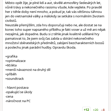
Město opět žije, je plné lidí a aut, skvělé atmosféry šedesátých let,
vůně trávy a nekonečného rasismu všude, kde vejdete. Po pravdě
her z téhle doby není mnoho, a pokud je, tak vás většinou táhnou
jen do vietnamské války a málokdy se setkáte s normálním životem
civilistů.
Neustále přemýšlím, zda hru doporučuji nebo ne, ale dostat se na
konec toho super napsaného příběhu je fakt voser a už mě ani nějak
nezajímá, jak dopadne. Budu si z téhle jinak kvalitně udělané hry
pamatovat to, že jsem svůj čas zabila u sbírání nekonečného
množství sběratelských předmětů, zabíjení bezcharakterních bossů
a poslechu jinak parádní hudby. Opravdu škoda.
+grafika
+optimalizace
+60.léta
+menší návaznost na druhý díl
+příběh
+soundtrack
- hlavní postava
-opakující se úkoly
-cena
-náročnost na PC
+12
+20
−8