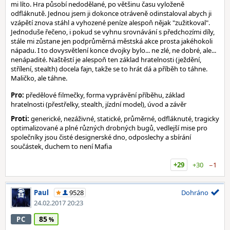
mi líto. Hra působí nedodělané, po většinu času vyloženě
odfláknutě. Jednou jsem ji dokonce otráveně odinstaloval abych ji
vzápětí znova stáhl a vyhozené peníze alespoň nějak "zužitkoval".
Jednoduše řečeno, i pokud se vyhnu srovnávání s předchozími díly,
stále mi zůstane jen podprůměrná městská akce prosta jakéhokoli
nápadu. I to dovysvětlení konce dvojky bylo... ne zlé, ne dobré, ale...
nenápadité. Naštěstí je alespoň ten základ hratelnosti (ježdění,
střílení, stealth) docela fajn, takže se to hrát dá a příběh to táhne.
Maličko, ale táhne.
Pro:
předělové filmečky, forma vyprávění příběhu, základ
hratelnosti (přestřelky, stealth, jízdní model), úvod a závěr
Proti:
generické, nezáživné, statické, průměrné, odfláknuté, tragicky
optimalizované a plné různých drobných bugů, vedlejší mise pro
společníky jsou čisté designerské dno, odposlechy a sbírání
součástek, duchem to není Mafia
+29
+30
−1
Paul
9528
Dohráno
24.02.2017 20:23
85
PC