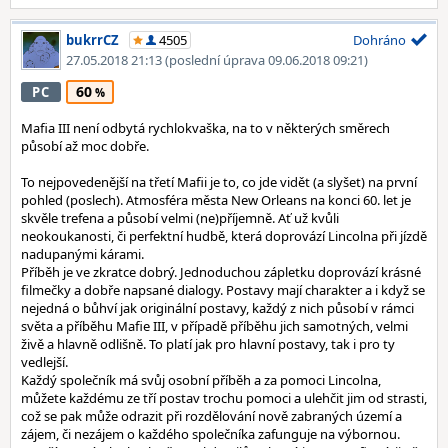
bukrrCZ
4505
Dohráno
27.05.2018 21:13
(poslední úprava 09.06.2018 09:21)
60
PC
Mafia III není odbytá rychlokvaška, na to v některých směrech
působí až moc dobře.
To nejpovedenější na třetí Mafii je to, co jde vidět (a slyšet) na první
pohled (poslech). Atmosféra města New Orleans na konci 60. let je
skvěle trefena a působí velmi (ne)příjemně. Ať už kvůli
neokoukanosti, či perfektní hudbě, která doprovází Lincolna při jízdě
nadupanými kárami.
Příběh je ve zkratce dobrý. Jednoduchou zápletku doprovází krásné
filmečky a dobře napsané dialogy. Postavy mají charakter a i když se
nejedná o bůhví jak originální postavy, každý z nich působí v rámci
světa a příběhu Mafie III, v případě příběhu jich samotných, velmi
živě a hlavně odlišně. To platí jak pro hlavní postavy, tak i pro ty
vedlejší.
Každý společník má svůj osobní příběh a za pomoci Lincolna,
můžete každému ze tří postav trochu pomoci a ulehčit jim od strasti,
což se pak může odrazit při rozdělování nově zabraných území a
zájem, či nezájem o každého společníka zafunguje na výbornou.