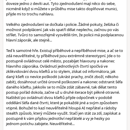
doveze jedno z devíti aut. Tyto zjednodušení mají něco do sebe,
nicméně když si můžete v průběhu mise takto doplňovat munici,
přijde mi to trochu nahlavu.
Velkého zjednodušení se dočkala i policie. Žádné pokuty, želízka či
možnost podplácení. Jak vás spatří dělat neplechu, začnou po vás
střílet. Tvůrci to samozřejmě vysvětlili tím, že policii má podplacenou
hlavní záporák, ale stejně...
Teď k samotné hře. Existují příběhové a nepříběhové mise, a ač se to
zdá neuvěřitelné, ty příběhové jsou extrémně stereotypní. Jde o to
postupně ovládnout celé město, pozabíjet hlavouny a nakonec
hlavního záporáka. Ovládnutí jednotlivých čtvrtí spočívá ve
zklikvidování dvou kšeftů a to stylem, získat od informátora, jak
daný kšeft co nevíce poškodit (ukrást prachy, zničit zboží, někoho
zabít), dosáhnout určité úrovně poškození a nakonec odstranit šéfa
daného kšeftu. Jakkoliv se to může zdát zábavné, tak dělat tento
postup pořád dokola, začne už u druhé iterace být pěkně otravné.
Naštěstí po ovládnutí dvou kšeftů přijde odpočinek v podobě
oddělání šéfa dané čtvrti, které je pokaždé jiné a svým způsobem
vtipné. Bohužel to kazí neuvěřitelně hloupá AI nepřátel a rádoby
stealth způsob, který můžete využít. Stačí jen stát za zdí, zapískat a
postupně k vám přijdou jednotliví nepřátelé a vy je hezky po
jednom potichu zabijete. Neuvěřitelné...