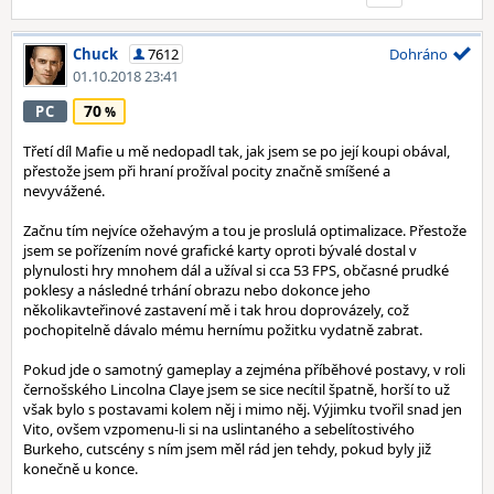
Chuck
7612
Dohráno
01.10.2018 23:41
70
PC
Třetí díl Mafie u mě nedopadl tak, jak jsem se po její koupi obával,
přestože jsem při hraní prožíval pocity značně smíšené a
nevyvážené.
Začnu tím nejvíce ožehavým a tou je proslulá optimalizace. Přestože
jsem se pořízením nové grafické karty oproti bývalé dostal v
plynulosti hry mnohem dál a užíval si cca 53 FPS, občasné prudké
poklesy a následné trhání obrazu nebo dokonce jeho
několikavteřinové zastavení mě i tak hrou doprovázely, což
pochopitelně dávalo mému hernímu požitku vydatně zabrat.
Pokud jde o samotný gameplay a zejména příběhové postavy, v roli
černošského Lincolna Claye jsem se sice necítil špatně, horší to už
však bylo s postavami kolem něj i mimo něj. Výjimku tvořil snad jen
Vito, ovšem vzpomenu-li si na uslintaného a sebelítostivého
Burkeho, cutscény s ním jsem měl rád jen tehdy, pokud byly již
konečně u konce.