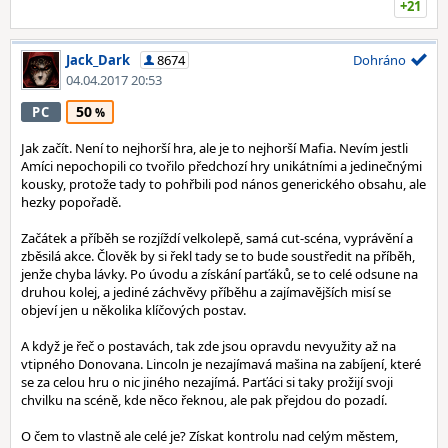
+21
Jack_Dark
8674
Dohráno
04.04.2017 20:53
50
PC
Jak začít. Není to nejhorší hra, ale je to nejhorší Mafia. Nevím jestli
Amíci nepochopili co tvořilo předchozí hry unikátními a jedinečnými
kousky, protože tady to pohřbili pod nános generického obsahu, ale
hezky popořadě.
Začátek a příběh se rozjíždí velkolepě, samá cut-scéna, vyprávění a
zběsilá akce. Člověk by si řekl tady se to bude soustředit na příběh,
jenže chyba lávky. Po úvodu a získání parťáků, se to celé odsune na
druhou kolej, a jediné záchvěvy příběhu a zajímavějších misí se
objeví jen u několika klíčových postav.
A když je řeč o postavách, tak zde jsou opravdu nevyužity až na
vtipného Donovana. Lincoln je nezajímavá mašina na zabíjení, které
se za celou hru o nic jiného nezajímá. Parťáci si taky prožijí svoji
chvilku na scéně, kde něco řeknou, ale pak přejdou do pozadí.
O čem to vlastně ale celé je? Získat kontrolu nad celým městem,