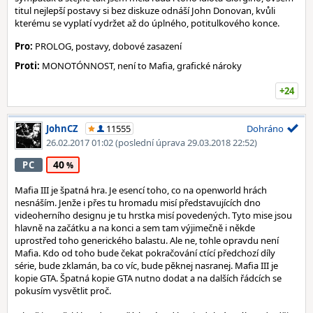
titul nejlepší postavy si bez diskuze odnáší John Donovan, kvůli
kterému se vyplatí vydržet až do úplného, potitulkového konce.
Pro:
PROLOG, postavy, dobové zasazení
Proti:
MONOTÓNNOST, není to Mafia, grafické nároky
+24
JohnCZ
11555
Dohráno
26.02.2017 01:02
(poslední úprava 29.03.2018 22:52)
40
PC
Mafia III je špatná hra. Je esencí toho, co na openworld hrách
nesnáším. Jenže i přes tu hromadu misí představujících dno
videoherního designu je tu hrstka misí povedených. Tyto mise jsou
hlavně na začátku a na konci a sem tam výjimečně i někde
uprostřed toho generického balastu. Ale ne, tohle opravdu není
Mafia. Kdo od toho bude čekat pokračování ctící předchozí díly
série, bude zklamán, ba co víc, bude pěknej nasranej. Mafia III je
kopie GTA. Špatná kopie GTA nutno dodat a na dalších řádcích se
pokusím vysvětlit proč.