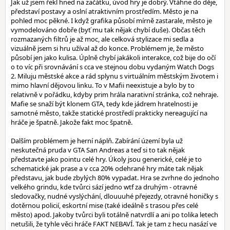
Jak už jsem řekl hned na začátku, úvod hry je dobrý. Vtáhne do děje,
představí postavy a oslní atraktivním prostředím. Město je na
pohled moc pěkné. I když grafika působí mírně zastarale, město je
vymodelováno dobře (byť mu tak nějak chybí duše). Občas těch
rozmazaných filtrů je až moc, ale celková stylizace mi sedla a
vizuálně jsem si hru užíval až do konce. Problémem je, že město
působí jen jako kulisa. Úplně chybí jakákoli interakce, což bije do očí
o to víc při srovnávání s cca ve stejnou dobu vydaným Watch Dogs
2. Miluju městské akce a rád splynu s virtuálním městským životem i
mimo hlavní dějovou linku. To v Mafii neexistuje a bylo by to
relativně v pořádku, kdyby prim hrála narativní stránka, což nehraje.
Mafie se snaží být klonem GTA, tedy kde jádrem hratelnosti je
samotné město, takže statické prostředí prakticky nereagující na
hráče je špatně. Jakože fakt moc špatně.
Dalším problémem je herní náplň. Zabírání území byla už
neskutečná pruda v GTA San Andreas a teď si to tak nějak
představte jako pointu celé hry. Úkoly jsou generické, celé je to
schematické jak prase a v cca 20% odehrané hry máte tak nějak
představu, jak bude zbylých 80% vypadat. Hra se zvrhne do jednoho
velkého grindu, kde tvůrci sází jedno wtf za druhým - otravné
sledovačky, nudné vyslýchání, dlouuuhé přejezdy, otravné honičky s
dotěrnou policií, eskortní mise (také ideálně s trasou přes celé
město) apod. Jakoby tvůrci byli totálně natvrdlí a ani po tolika letech
netušili, že tyhle věci hráče FAKT NEBAVÍ. Tak je tam z hecu nasází ve