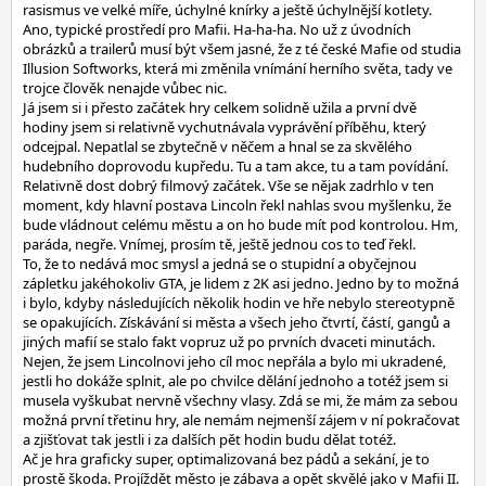
rasismus ve velké míře, úchylné knírky a ještě úchylnější kotlety.
Ano, typické prostředí pro Mafii. Ha-ha-ha. No už z úvodních
obrázků a trailerů musí být všem jasné, že z té české Mafie od studia
Illusion Softworks, která mi změnila vnímání herního světa, tady ve
trojce člověk nenajde vůbec nic.
Já jsem si i přesto začátek hry celkem solidně užila a první dvě
hodiny jsem si relativně vychutnávala vyprávění příběhu, který
odcejpal. Nepatlal se zbytečně v něčem a hnal se za skvělého
hudebního doprovodu kupředu. Tu a tam akce, tu a tam povídání.
Relativně dost dobrý filmový začátek. Vše se nějak zadrhlo v ten
moment, kdy hlavní postava Lincoln řekl nahlas svou myšlenku, že
bude vládnout celému městu a on ho bude mít pod kontrolou. Hm,
paráda, negře. Vnímej, prosím tě, ještě jednou cos to teď řekl.
To, že to nedává moc smysl a jedná se o stupidní a obyčejnou
zápletku jakéhokoliv GTA, je lidem z 2K asi jedno. Jedno by to možná
i bylo, kdyby následujících několik hodin ve hře nebylo stereotypně
se opakujících. Získávání si města a všech jeho čtvrtí, částí, gangů a
jiných mafií se stalo fakt vopruz už po prvních dvaceti minutách.
Nejen, že jsem Lincolnovi jeho cíl moc nepřála a bylo mi ukradené,
jestli ho dokáže splnit, ale po chvilce dělání jednoho a totéž jsem si
musela vyškubat nervně všechny vlasy. Zdá se mi, že mám za sebou
možná první třetinu hry, ale nemám nejmenší zájem v ní pokračovat
a zjišťovat tak jestli i za dalších pět hodin budu dělat totéž.
Ač je hra graficky super, optimalizovaná bez pádů a sekání, je to
prostě škoda. Projíždět město je zábava a opět skvělé jako v Mafii II.