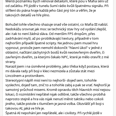
Menší poznámku bych věnoval detailům, které jsou v Mafia sérii už
od začátku. Při jízdě v tunelu šumí rádio kvůli špatnému signálu. Při
střílení do piána hraje každá jeho část jiný tón a věřím, že je
takových detailů ve hře plno.
Bohužel tohle všechno shazuje snad vše ostatní, co Mafia III nabízí.
Nedokážu srovnat jak moc se technický stav hry od vydání zlepšil,
ale i tak to není žádná sláva. Od menším FPS dropům, přes
zadrhávání myší, až po problikávající textury, případně v tom
nejhorším případě špatné scripty. Ne jednou jsem musel hru
vypnout, protože jsem nemohl dokončit "hlavní úkol" v jedné z
oblastní, načítání záchytných bodů kvůli neotevřeným dveřím, či
zavřeným dveřím, za kterými čekalo NPC, které je mělo otevřít z mé
strany.
Narazil jsem i na úsměvné problémy, jako třeba když postava, která
mi dávala rady při boji v kleci nezmizela a zůstala stát mezi
Lincolnem a protivníkem.
Stereotypní náplň misí není to nejhorší- dojeď sem, tohohle
vyslechni, dojeď tam, znič to a tohohle zabij a pak se vrať. Nejhorší je
samotný průchod misemi. Kromě opravdu těch hlavních misí nejsou
lokaci, či rozmístění nepřátel nijak odlišné, takže všechno probíhá
naprosto stejně a hra vás nijak nenutí měnit taktiku nebo cokoli
jiného, takže pistole s tlumičem je jasná volba. Obzvlášť při boji s
takovou AI, jaká ve hře je.
Špatná AI nepohání jen nepřátelé, ale i civilisty. Při rychlé jízdě v