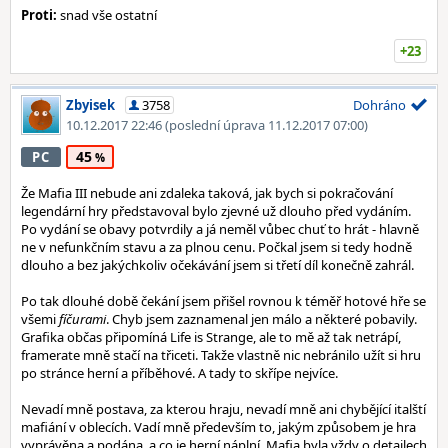
Proti:
snad vše ostatní
+23
Zbyisek
3758
Dohráno
10.12.2017 22:46
(poslední úprava 11.12.2017 07:00)
45
PC
Že Mafia III nebude ani zdaleka taková, jak bych si pokračování
legendární hry představoval bylo zjevné už dlouho před vydáním.
Po vydání se obavy potvrdily a já neměl vůbec chuť to hrát - hlavně
ne v nefunkčním stavu a za plnou cenu. Počkal jsem si tedy hodně
dlouho a bez jakýchkoliv očekávání jsem si třetí díl konečně zahrál.
Po tak dlouhé době čekání jsem přišel rovnou k téměř hotové hře se
všemi
fíčurami
. Chyb jsem zaznamenal jen málo a některé pobavily.
Grafika občas připomíná Life is Strange, ale to mě až tak netrápí,
framerate mně stačí na třiceti. Takže vlastně nic nebránilo užít si hru
po stránce herní a příběhové. A tady to skřípe nejvíce.
Nevadí mně postava, za kterou hraju, nevadí mně ani chybějící italští
mafiání v oblecích. Vadí mně především to, jakým způsobem je hra
vyprávěna a podána, a co je herní náplní. Mafia byla vždy o detailech