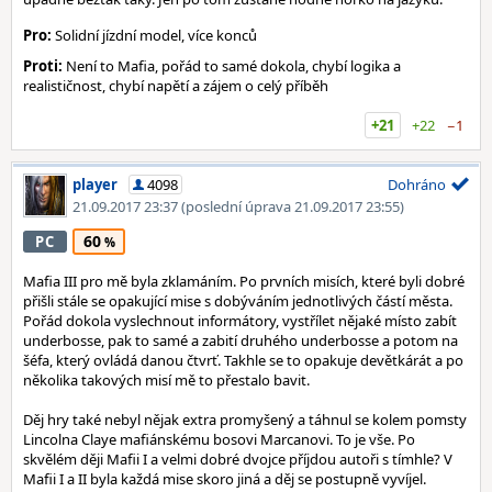
Pro:
Solidní jízdní model, více konců
Proti:
Není to Mafia, pořád to samé dokola, chybí logika a
realističnost, chybí napětí a zájem o celý příběh
+21
+22
−1
player
4098
Dohráno
21.09.2017 23:37
(poslední úprava 21.09.2017 23:55)
60
PC
Mafia III pro mě byla zklamáním. Po prvních misích, které byli dobré
přišli stále se opakující mise s dobýváním jednotlivých částí města.
Pořád dokola vyslechnout informátory, vystřílet nějaké místo zabít
underbosse, pak to samé a zabití druhého underbosse a potom na
šéfa, který ovládá danou čtvrť. Takhle se to opakuje devětkárát a po
několika takových misí mě to přestalo bavit.
Děj hry také nebyl nějak extra promyšený a táhnul se kolem pomsty
Lincolna Claye mafiánskému bosovi Marcanovi. To je vše. Po
skvělém ději Mafii I a velmi dobré dvojce příjdou autoři s tímhle? V
Mafii I a II byla každá mise skoro jiná a děj se postupně vyvíjel.