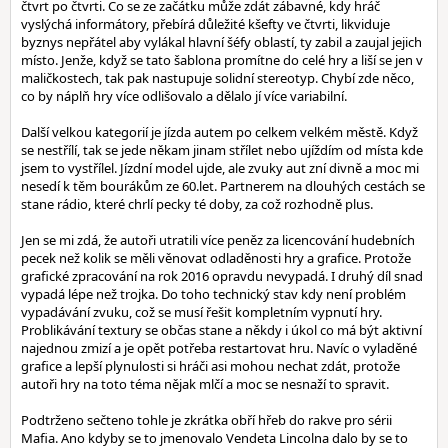
čtvrt po čtvrti. Co se ze začátku může zdát zábavné, kdy hráč
vyslýchá informátory, přebírá důležité kšefty ve čtvrti, likviduje
byznys nepřátel aby vylákal hlavní šéfy oblastí, ty zabil a zaujal jejich
místo. Jenže, když se tato šablona promítne do celé hry a liší se jen v
maličkostech, tak pak nastupuje solidní stereotyp. Chybí zde něco,
co by náplň hry více odlišovalo a dělalo jí více variabilní.
Další velkou kategorií je jízda autem po celkem velkém městě. Když
se nestřílí, tak se jede někam jinam střílet nebo ujíždím od místa kde
jsem to vystřílel. Jízdní model ujde, ale zvuky aut zní divně a moc mi
nesedí k těm bourákům ze 60.let. Partnerem na dlouhých cestách se
stane rádio, které chrlí pecky té doby, za což rozhodně plus.
Jen se mi zdá, že autoři utratili více peněz za licencování hudebních
pecek než kolik se měli věnovat odladěnosti hry a grafice. Protože
grafické zpracování na rok 2016 opravdu nevypadá. I druhý díl snad
vypadá lépe než trojka. Do toho technický stav kdy není problém
vypadávání zvuku, což se musí řešit kompletním vypnutí hry.
Problikávání textury se občas stane a někdy i úkol co má být aktivní
najednou zmizí a je opět potřeba restartovat hru. Navíc o vyladěné
grafice a lepší plynulosti si hráči asi mohou nechat zdát, protože
autoři hry na toto téma nějak mlčí a moc se nesnaží to spravit.
Podtrženo sečteno tohle je zkrátka obří hřeb do rakve pro sérii
Mafia. Ano kdyby se to jmenovalo Vendeta Lincolna dalo by se to