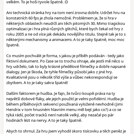
velkém. To je hoši tyvole špatně. :D
Ani technická stránka hry na tom není zrovna dobře. Udržet hru na
konstatních 60 fps je zhola nemožné. Problémem je, že si hra v
některých oblastech neudrží ani těch pitomých 30. Mimo tragickou
optimalizaci je i hra plná různých glitchů, které bych čekal od hry z
roku 2005 a ne od více jak dekádu novějšího titulu. Stejně tak je to s
některými mechanismy a animacemi. A to je taky špatně, moc moc
špatně.
Co musím pochválit je forma, s jakou je příběh podáván - tedy jako
fiktivní dokument. Po čase se to trochu ohraje, ale jestli mě něco u
hry udrželo, tak to byly krásné předělové filmečky a dobře napsané
dialogy. Jen je škoda, že tyhle filmečky působí jako z jiné hry.
Kvalitativně jsou o několik tříd výše a vůbec nekorespondují se
zbytkem. A to je taky sakra špatně!
Dalším faktorem je hudba. Je fajn, že tvůrci koupili práva na ty
největší dobové fláky, ale jejich použití je velmi pofidérní. Hudba je
během příběhových sekvencí používaná vyloženě nevhodně (Jimi
Hendrix v tom hnusném hlavním menu měl bejt jako co?) a co se
týká rádií, počet tracků není natolik velký, aby nezačal po pár
hodinách lézt na nervy. A to je taky špatně.
Abych to shrnul. Za hru jsem vyhodil skoro tisícovku a těch peněz je