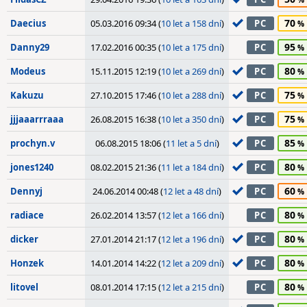
70
Daecius
05.03.2016 09:34 (
10 let a 158 dní
)
PC
95
Danny29
17.02.2016 00:35 (
10 let a 175 dní
)
PC
80
Modeus
15.11.2015 12:19 (
10 let a 269 dní
)
PC
75
Kakuzu
27.10.2015 17:46 (
10 let a 288 dní
)
PC
75
jjjaaarrraaa
26.08.2015 16:38 (
10 let a 350 dní
)
PC
85
prochyn.v
06.08.2015 18:06 (
11 let a 5 dní
)
PC
80
jones1240
08.02.2015 21:36 (
11 let a 184 dní
)
PC
60
Dennyj
24.06.2014 00:48 (
12 let a 48 dní
)
PC
80
radiace
26.02.2014 13:57 (
12 let a 166 dní
)
PC
80
dicker
27.01.2014 21:17 (
12 let a 196 dní
)
PC
80
Honzek
14.01.2014 14:22 (
12 let a 209 dní
)
PC
80
litovel
08.01.2014 17:15 (
12 let a 215 dní
)
PC