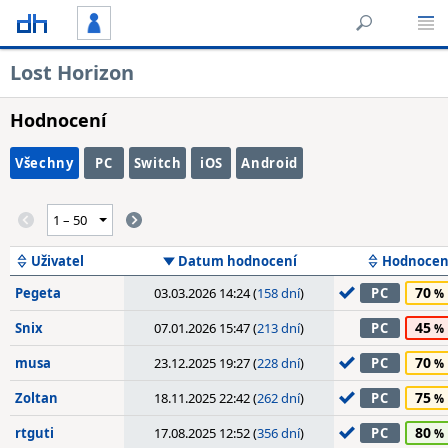
Lost Horizon
Hodnocení
Všechny
PC
Switch
iOS
Android
Uživatel
Datum hodnocení
Hodnocen
70
Pegeta
03.03.2026 14:24 (
158 dní
)
PC
45
Snix
07.01.2026 15:47 (
213 dní
)
PC
70
musa
23.12.2025 19:27 (
228 dní
)
PC
75
Zoltan
18.11.2025 22:42 (
262 dní
)
PC
80
rtguti
17.08.2025 12:52 (
356 dní
)
PC