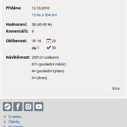
Přidána:
12.10.2010
15 let a 304 dní
Hodnocení:
58 (45-95 %)
Komentářů:
9
Oblíbenost:
16
25
1
50
Návštěvnost:
20512× (celkem)
67× (poslední měsíc)
4× (poslední týden)
0× (dnes)
Více
O webu
Články
Statistiky