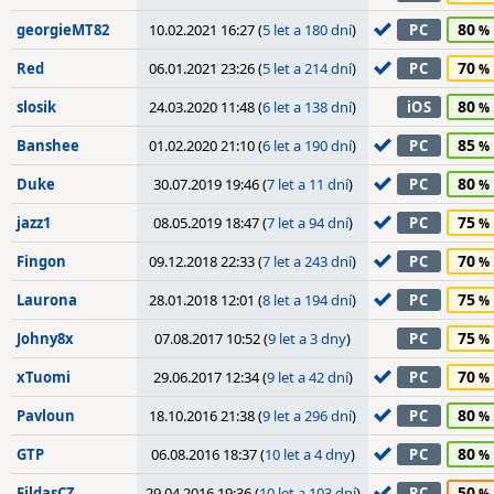
80
georgieMT82
10.02.2021 16:27 (
5 let a 180 dní
)
PC
70
Red
06.01.2021 23:26 (
5 let a 214 dní
)
PC
80
slosik
24.03.2020 11:48 (
6 let a 138 dní
)
iOS
85
Banshee
01.02.2020 21:10 (
6 let a 190 dní
)
PC
80
Duke
30.07.2019 19:46 (
7 let a 11 dní
)
PC
75
jazz1
08.05.2019 18:47 (
7 let a 94 dní
)
PC
70
Fingon
09.12.2018 22:33 (
7 let a 243 dní
)
PC
75
Laurona
28.01.2018 12:01 (
8 let a 194 dní
)
PC
75
Johny8x
07.08.2017 10:52 (
9 let a 3 dny
)
PC
70
xTuomi
29.06.2017 12:34 (
9 let a 42 dní
)
PC
80
Pavloun
18.10.2016 21:38 (
9 let a 296 dní
)
PC
80
GTP
06.08.2016 18:37 (
10 let a 4 dny
)
PC
50
FildasCZ
29.04.2016 19:36 (
10 let a 103 dní
)
PC