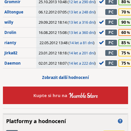
80
Gromnir
25.10.2013 10:48 (
12 let a 290 dní
)
PC
70
Alltongue
06.12.2012 07:05 (
13 let a 248 dní
)
PC
90
willy
29.09.2012 18:14 (
13 let a 316 dní
)
PC
60
Drolin
16.08.2012 15:08 (
13 let a 360 dní
)
PC
85
rianty
22.05.2012 13:48 (
14 let a 81 dní
)
PC
75
Jirka82
23.01.2012 18:18 (
14 let a 201 dní
)
PC
75
Daemon
02.01.2012 18:07 (
14 let a 222 dní
)
PC
Zobrazit další hodnocení
Kupte si hru na
Platformy a hodnocení