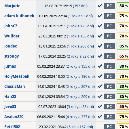
80
Marjoriel
16.08.2025 15:15 (
357 dní
)
PC
75
adam.kulhanek
07.05.2025 22:04 (
1 rok a 93 dní
)
PC
70
JohnCZ
05.04.2025 12:11 (
1 rok a 125 dní
)
PC
70
Wulfgar
23.03.2025 00:12 (
1 rok a 138 dní
)
PC
85
Joudec
13.01.2025 23:56 (
1 rok a 206 dní
)
PC
65
strougy
17.05.2024 23:25 (
2 roky a 82 dní
)
PC
80
Jumas
05.03.2024 23:37 (
2 roky a 155 dní
)
PC
70
HolyMeatball
04.02.2024 18:00 (
2 roky a 186 dní
)
PC
80
ClassicMan
14.01.2024 18:43 (
2 roky a 207 dní
)
PC
85
Han22
12.01.2024 03:34 (
2 roky a 209 dní
)
PC
55
Jevo83
02.07.2023 18:04 (
3 roky a 38 dní
)
PC
75
Avalon820
06.09.2021 15:44 (
4 roky a 337 dní
)
PC
70
Peti1502
23.02.2021 08:42 (
5 let a 167 dní
)
PC