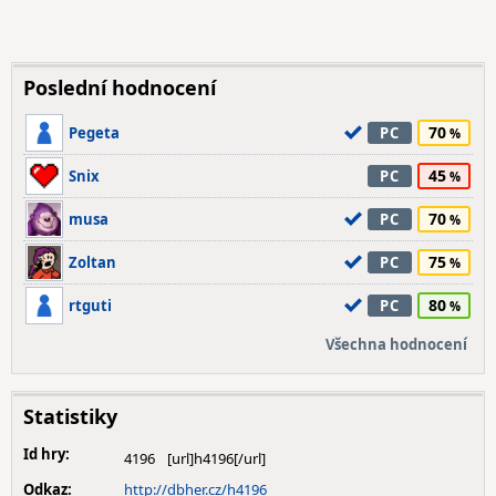
Poslední hodnocení
70
Pegeta
PC
45
Snix
PC
70
musa
PC
75
Zoltan
PC
80
rtguti
PC
Všechna hodnocení
Statistiky
Id hry:
4196
Odkaz:
http://dbher.cz/h4196