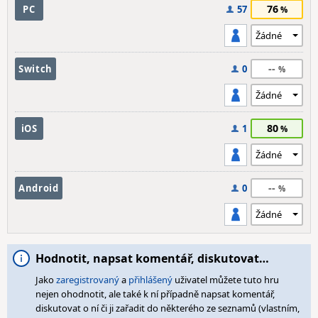
76
PC
57
--
Switch
0
80
iOS
1
--
Android
0
Hodnotit, napsat komentář, diskutovat…
Jako
zaregistrovaný
a
přihlášený
uživatel můžete tuto hru
nejen ohodnotit, ale také k ní případně napsat komentář,
diskutovat o ní či ji zařadit do některého ze seznamů (vlastním,