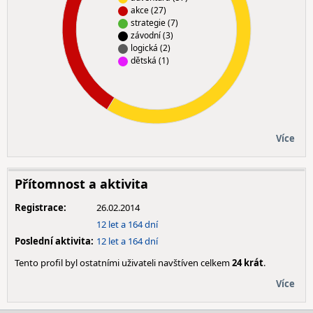
akce (27)
strategie (7)
závodní (3)
logická (2)
dětská (1)
Více
Přítomnost a aktivita
Registrace:
26.02.2014
12 let a 164 dní
Poslední aktivita:
12 let a 164 dní
Tento profil byl ostatními uživateli navštíven celkem
24 krát
.
Více