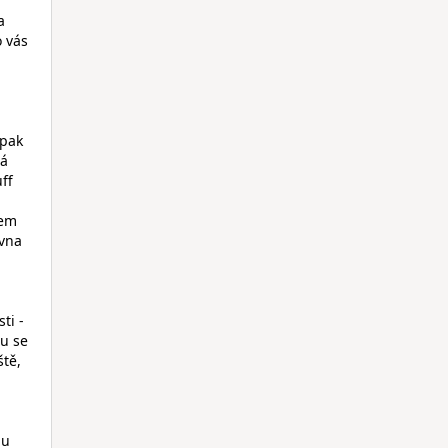
a
o vás
 pak
Já
uff
sem
ovna
ti -
ru se
ště,
hu