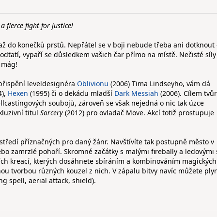
 fierce fight for justice!
až do konečků prstů. Nepřátel se v boji nebude třeba ani dotknout
ťatí, vypaří se důsledkem vašich čar přímo na místě. Nečisté síly
ý mág!
 přispění leveldesignéra
Oblivionu
(2006) Tima Lindseyho, vám dá
4),
Hexen
(1995) či o dekádu mladší
Dark Messiah
(2006). Cílem tvů
ellcastingových soubojů, zároveň se však nejedná o nic tak úzce
luzivní titul
Sorcery
(2012) pro ovladač Move. Akcí totiž prostupuje
středí příznačných pro daný žánr. Navštívíte tak postupně město v
bo zamrzlé pohoří. Skromné začátky s malými firebally a ledovými 
ních kreací, kterých dosáhnete sbíráním a kombinováním magických
ou tvorbou různých kouzel z nich. V zápalu bitvy navíc můžete ply
 spell, aerial attack, shield).