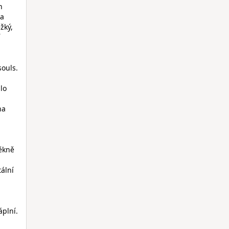
h
na
žký,
í
souls.
lo
na
pěkně
tální
áplní.