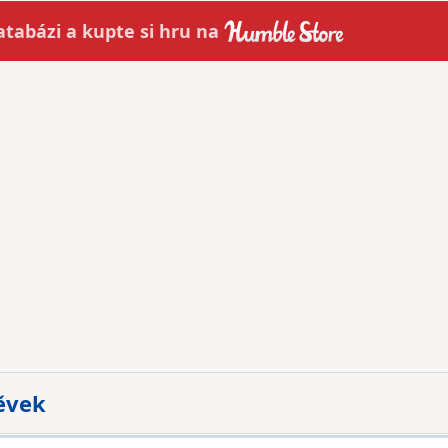
atabázi a
kupte
si hru na
pěvek