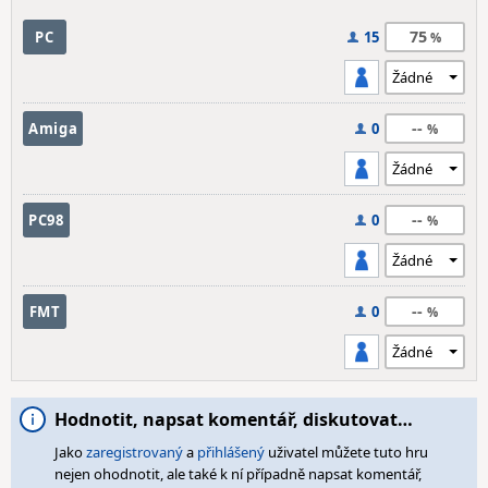
75
PC
15
--
Amiga
0
--
PC98
0
--
FMT
0
Hodnotit, napsat komentář, diskutovat…
Jako
zaregistrovaný
a
přihlášený
uživatel můžete tuto hru
nejen ohodnotit, ale také k ní případně napsat komentář,