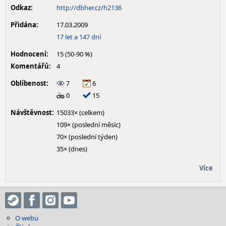
Odkaz:
http://dbher.cz/h2136
Přidána:
17.03.2009
17 let a 147 dní
Hodnocení:
15 (50-90 %)
Komentářů:
4
Oblíbenost:
7
6
0
15
Návštěvnost:
15033× (celkem)
109× (poslední měsíc)
70× (poslední týden)
35× (dnes)
Více
O webu