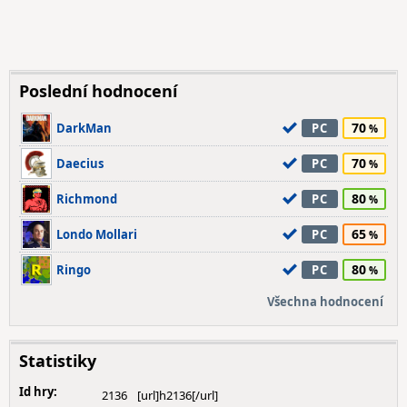
Poslední hodnocení
70
DarkMan
PC
70
Daecius
PC
80
Richmond
PC
65
Londo Mollari
PC
80
Ringo
PC
Všechna hodnocení
Statistiky
Id hry:
2136