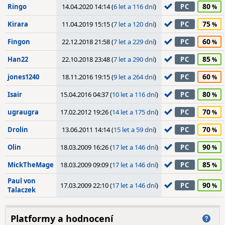
80
Ringo
14.04.2020 14:14 (
6 let a 116 dní
)
PC
75
Kirara
11.04.2019 15:15 (
7 let a 120 dní
)
PC
60
Fingon
22.12.2018 21:58 (
7 let a 229 dní
)
PC
85
Han22
22.10.2018 23:48 (
7 let a 290 dní
)
PC
60
jones1240
18.11.2016 19:15 (
9 let a 264 dní
)
PC
80
Isair
15.04.2016 04:37 (
10 let a 116 dní
)
PC
70
ugraugra
17.02.2012 19:26 (
14 let a 175 dní
)
PC
70
Drolin
13.06.2011 14:14 (
15 let a 59 dní
)
PC
90
Olin
18.03.2009 16:26 (
17 let a 146 dní
)
PC
85
MickTheMage
18.03.2009 09:09 (
17 let a 146 dní
)
PC
Paul von
90
17.03.2009 22:10 (
17 let a 146 dní
)
PC
Talaczek
Platformy a hodnocení