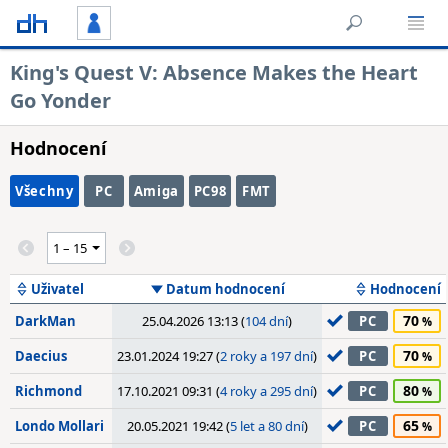
King's Quest V: Absence Makes the Heart
Go Yonder
Hodnocení
Všechny
PC
Amiga
PC98
FMT
Uživatel
Datum hodnocení
Hodnocení
70
DarkMan
25.04.2026 13:13 (
104 dní
)
PC
70
Daecius
23.01.2024 19:27 (
2 roky a 197 dní
)
PC
80
Richmond
17.10.2021 09:31 (
4 roky a 295 dní
)
PC
65
Londo Mollari
20.05.2021 19:42 (
5 let a 80 dní
)
PC