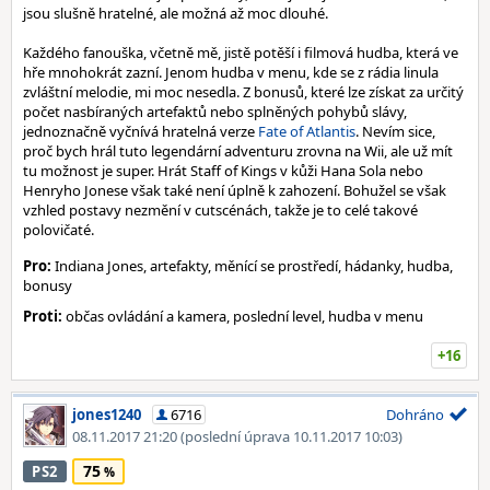
jsou slušně hratelné, ale možná až moc dlouhé.
Každého fanouška, včetně mě, jistě potěší i filmová hudba, která ve
hře mnohokrát zazní. Jenom hudba v menu, kde se z rádia linula
zvláštní melodie, mi moc nesedla. Z bonusů, které lze získat za určitý
počet nasbíraných artefaktů nebo splněných pohybů slávy,
jednoznačně vyčnívá hratelná verze
Fate of Atlantis
. Nevím sice,
proč bych hrál tuto legendární adventuru zrovna na Wii, ale už mít
tu možnost je super. Hrát Staff of Kings v kůži Hana Sola nebo
Henryho Jonese však také není úplně k zahození. Bohužel se však
vzhled postavy nezmění v cutscénách, takže je to celé takové
polovičaté.
Pro:
Indiana Jones, artefakty, měnící se prostředí, hádanky, hudba,
bonusy
Proti:
občas ovládání a kamera, poslední level, hudba v menu
+16
jones1240
6716
Dohráno
08.11.2017 21:20
(poslední úprava 10.11.2017 10:03)
75
PS2