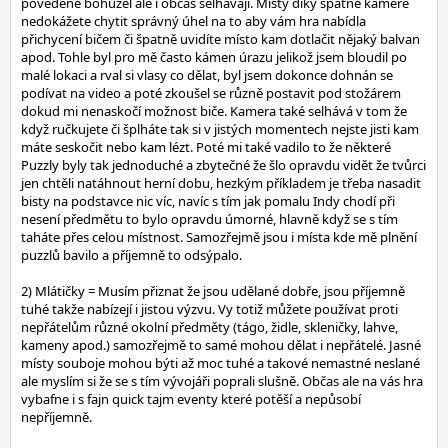
povedené bohužel ale i občas selhávají. Místy díky špatné kameře
nedokážete chytit správný úhel na to aby vám hra nabídla
přichycení bičem či špatně uvidíte místo kam dotlačit nějaký balvan
apod. Tohle byl pro mě často kámen úrazu jelikož jsem bloudil po
malé lokaci a rval si vlasy co dělat, byl jsem dokonce dohnán se
podívat na video a poté zkoušel se různě postavit pod stožárem
dokud mi nenaskočí možnost biče. Kamera také selhává v tom že
když ručkujete či šplháte tak si v jistých momentech nejste jisti kam
máte seskočit nebo kam lézt. Poté mi také vadilo to že některé
Puzzly byly tak jednoduché a zbytečné že šlo opravdu vidět že tvůrci
jen chtěli natáhnout herní dobu, hezkým příkladem je třeba nasadit
bisty na podstavce nic víc, navíc s tím jak pomalu Indy chodí při
nesení předmětu to bylo opravdu úmorné, hlavně když se s tím
taháte přes celou místnost. Samozřejmě jsou i místa kde mě plnění
puzzlů bavilo a příjemně to odsýpalo.
2) Mlátičky = Musím přiznat že jsou udělané dobře, jsou příjemně
tuhé takže nabízejí i jistou výzvu. Vy totiž můžete používat proti
nepřátelům různé okolní předměty (tágo, židle, skleničky, lahve,
kameny apod.) samozřejmě to samé mohou dělat i nepřátelé. Jasné
místy souboje mohou býti až moc tuhé a takové nemastné neslané
ale myslím si že se s tím vývojáři poprali slušně. Občas ale na vás hra
vybafne i s fajn quick tajm eventy které potěší a nepůsobí
nepříjemně.