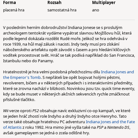
Forma
Rozsah
Multiplayer
placená hra
samostatná hra
ano
V posledním herním dobrodružství Indiana Jonese se s proslulým
archeologem tentokrát vydáme vypátrat slavnou Mojžíšovu hůl, která
podle legend dokázala rozdělit Rudé moře. Jelikož se hra odehrává v
roce 1939, na hůl mají zálusk i nacisti. Indy tedy musí pro získání
náboženského artefaktu opět závodit s časem a pro hledání klíčových
vodítek procestovat svět. Hráč se tak podívá například do San Francisca,
Istanbulu nebo do Panamy.
Hratelnostně je hra velmi podobná předchozímu dílu
Indiana Jones and
the Emperor's Tomb
. S nepřáteli lze opět bojovat holými pěstmi,
revolverem, bičem a v některých případech i s interaktivními předměty,
které se zrovna nachází v blízkosti. Novinkou jsou tzv. quick time eventy,
kdy se bude muset v některých akčních sekvencích rychle zmáčknout
příslušné tlačítko.
Wii
verze oproti
PS2
obsahuje navíc exkluzivní co-op kampaň, ve které
se jeden hráč zhostí role Indyho a druhý Indyho otce Henryho. Tato
verze také obsahuje hratelnou PC adventuru
Indiana Jones and the Fate
of Atlantis
z roku 1992. Hra mimo jiné vyšla také na
PSP
a
Nintendo DS
,
avšak gameplayem se jedná o zcela odlišné hry.