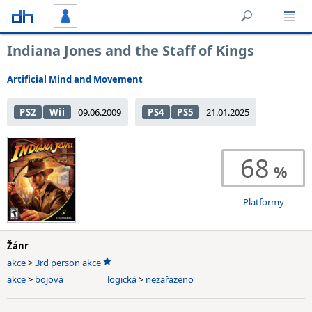
Indiana Jones and the Staff of Kings
Artificial Mind and Movement
PS2
Wii
09.06.2009
PS4
PS5
21.01.2025
68
Platformy
Žánr
akce
>
3rd person akce
akce
>
bojová
logická
>
nezařazeno