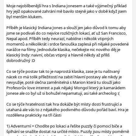
Moje nejoblíbenější hra s Indiana Jonesem a také výjimečný příklad
hry jejíž opakované zahrání mě bavilo stejně jako v době když jsem
byl menším klukem.
Příběh je klasický Indiana Jones a slouží jen jako důvod k tomu aby
jsme se podívali do co nejvíce rozličných lokací, ať už San Francisco,
Nepal apod. Příběh tedy neurazí, nabídne i několik vtipných
momentů a několikrát i srdce fanouška zaplesá při nějaké povedené
narážce na filmy. Jednoduše klasika, nečekejte nic nového děj je
klasický Indy: naivní, občas vtipný a hlavně někdy až příliš
dobrodružný :D
Co se týče postav tak to je naprostá klasika, zase je tu naštvaný
nácek co má tolik příležitostí na zabití hlavní postavy ale nikdy je
nevyužije, poté slečna zaměnitelná s Marion která tu slouží jako
Profesorův love interest a pak nějaký Mongol který je kamarádem
Jonese ale co byl už si bohužel nepamatuji, asi také archeolog :(
Co se týče hratelnosti tak hra dokáže být místy dosti frustrující a
utahaná ale vás to z nějakého podivného důvodu pořád baví. Hra je
rozdělena prakticky na tři části
1) Adventurní = Chodíte po lokaci a řešíte puzzly či pomocí biče a
šplhání se snažíte dostat na určité místo. Puzzly jsou místy poměrně