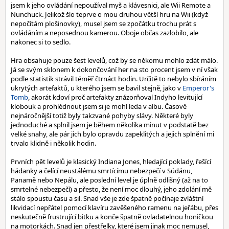
jsem k jeho ovládání nepoužíval myš a klávesnici, ale Wii Remote a
Nunchuck. Jelikož šlo teprve o mou druhou větší hru na Wii (když
nepočítám plošinovky), musel jsem se zpočátku trochu prát s
ovládáním a neposednou kamerou. Oboje občas zazlobilo, ale
nakonec si to sedlo.
Hra obsahuje pouze šest levelů, což by se někomu mohlo zdát málo.
Já se svým sklonem k dokončování her na sto procent jsem v ní však
podle statistik strávil téměř čtrnáct hodin. Určitě to nebylo sbíráním
ukrytých artefaktů, u kterého jsem se bavil stejně, jako v
Emperor's
Tomb
, akorát kdoví proč artefakty znázorňoval Indyho levitující
klobouk a prohlédnout jsem si je mohl leda v albu. Časově
nejnáročnější totiž byly takzvané pohyby slávy. Některé byly
jednoduché a splnil jsem je během několika minut v podstatě bez
velké snahy, ale pár jich bylo opravdu zapeklitých a jejich splnění mi
trvalo klidně i několik hodin.
Prvních pět levelů je klasický Indiana Jones, hledající poklady, řešící
hádanky a čelící neustálému smrtícímu nebezpečí v Súdánu,
Panamě nebo Nepálu, ale poslední level je úplně odlišný (až na to
smrtelné nebezpečí) a přesto, že není moc dlouhý, jeho zdolání mě
stálo spoustu času a sil. Snad vše je zde špatně počínaje zvláštní
likvidací nepřátel pomocí klavíru zavěšeného ramenu na jeřábu, přes
neskutečně frustrující bitku a konče špatně ovladatelnou honičkou
na motorkách. Snad jen přestřelky, které jsem jinak moc nemusel,