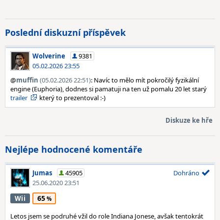
Poslední diskuzní příspěvek
Wolverine
9381
05.02.2026 23:55
@
muffin
(05.02.2026 22:51)
: Navíc to mělo mít pokročilý fyzikální
engine (Euphoria), dodnes si pamatuji na ten už pomalu 20 let starý
trailer
který to prezentoval :-)
Diskuze ke hře
Nejlépe hodnocené komentáře
Jumas
45905
Dohráno
25.06.2020 23:51
65
Wii
Letos jsem se podruhé vžil do role Indiana Jonese, avšak tentokrát