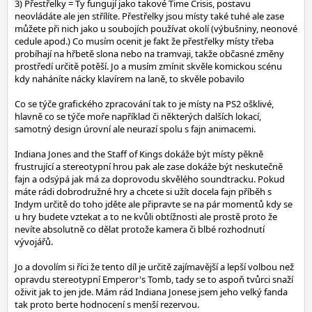
3) Přestřelky = Ty fungují jako takové Time Crisis, postavu
neovládáte ale jen střílíte. Přestřelky jsou místy také tuhé ale zase
můžete při nich jako u soubojích používat okolí (výbušniny, neonové
cedule apod.) Co musím ocenit je fakt že přestřelky místy třeba
probíhají na hřbetě slona nebo na tramvaji, takže občasné změny
prostředí určitě potěší. Jo a musím zmínit skvěle komickou scénu
kdy naháníte nácky klavírem na laně, to skvěle pobavilo
Co se týče grafického zpracování tak to je místy na PS2 ošklivé,
hlavně co se týče moře například či některých dalších lokací,
samotný design úrovní ale neurazí spolu s fajn animacemi.
Indiana Jones and the Staff of Kings dokáže být místy pěkně
frustrující a stereotypní hrou pak ale zase dokáže být neskutečně
fajn a odsýpá jak má za doprovodu skvělého soundtracku. Pokud
máte rádi dobrodružné hry a chcete si užít docela fajn příběh s
Indym určitě do toho jděte ale připravte se na pár momentů kdy se
u hry budete vztekat a to ne kvůli obtížnosti ale prostě proto že
nevíte absolutně co dělat protože kamera či blbé rozhodnutí
vývojářů.
Jo a dovolím si říci že tento díl je určitě zajímavější a lepší volbou než
opravdu stereotypní Emperor's Tomb, tady se to aspoň tvůrci snaží
oživit jak to jen jde. Mám rád Indiana Jonese jsem jeho velký fanda
tak proto berte hodnocení s menší rezervou.