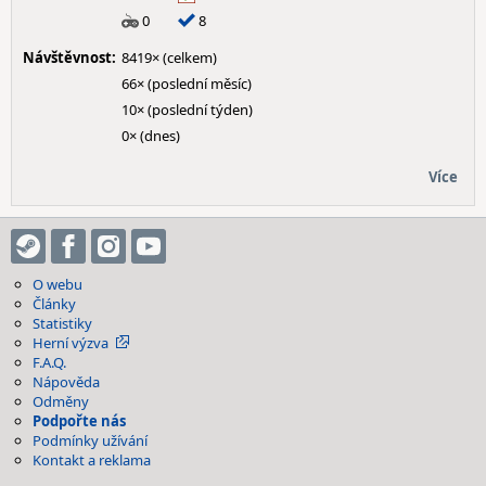
0
8
Návštěvnost:
8419× (celkem)
66× (poslední měsíc)
10× (poslední týden)
0× (dnes)
Více
O webu
Články
Statistiky
Herní výzva
F.A.Q.
Nápověda
Odměny
Podpořte nás
Podmínky užívání
Kontakt a reklama