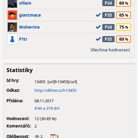
60
villain
PS4
65
giantmace
PS5
75
Wolverine
PS4
60
P1tr
PS5
Všechna hodnocení
Statistiky
Id hry:
13455
Odkaz:
http://dbher.cz/h13455
Přidána:
08.11.2017
8 let a 274 dní
Hodnocení:
12 (30-85 %)
Komentářů:
2
Oblíbenost:
2
5