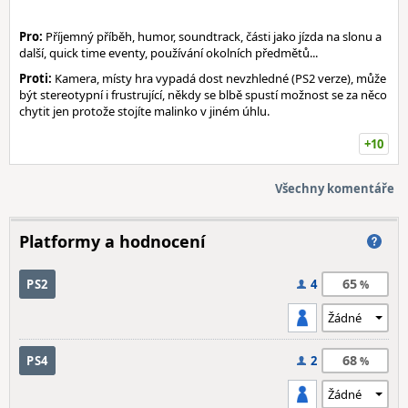
Pro:
Příjemný příběh, humor, soundtrack, části jako jízda na slonu a
další, quick time eventy, používání okolních předmětů...
Proti:
Kamera, místy hra vypadá dost nevzhledné (PS2 verze), může
být stereotypní i frustrující, někdy se blbě spustí možnost se za něco
chytit jen protože stojíte malinko v jiném úhlu.
+10
Všechny komentáře
Platformy a hodnocení
65
PS2
4
68
PS4
2