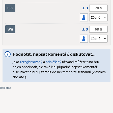
70
PS5
3
68
Wii
3
Hodnotit, napsat komentář, diskutovat…
Jako
zaregistrovaný
a
přihlášený
uživatel můžete tuto hru
nejen ohodnotit, ale také k ní případně napsat komentář,
diskutovat o ní či ji zařadit do některého ze seznamů (vlastním,
chci atd.).