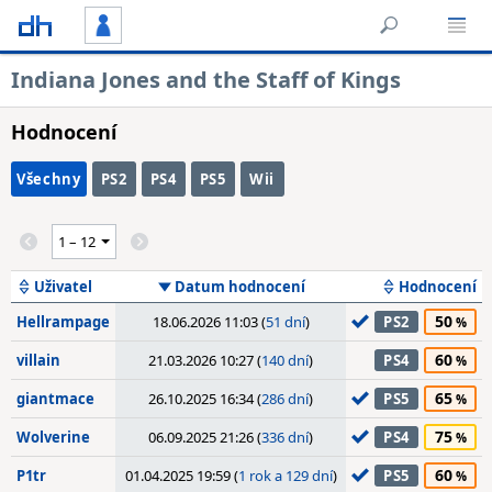
Indiana Jones and the Staff of Kings
Hodnocení
Všechny
PS2
PS4
PS5
Wii
Uživatel
Datum hodnocení
Hodnocení
50
Hellrampage
18.06.2026 11:03 (
51 dní
)
PS2
60
villain
21.03.2026 10:27 (
140 dní
)
PS4
65
giantmace
26.10.2025 16:34 (
286 dní
)
PS5
75
Wolverine
06.09.2025 21:26 (
336 dní
)
PS4
60
P1tr
01.04.2025 19:59 (
1 rok a 129 dní
)
PS5