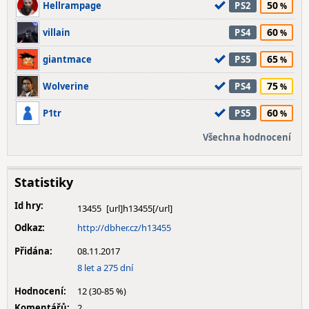
50
Hellrampage
PS2
60
villain
PS4
65
giantmace
PS5
75
Wolverine
PS4
60
P1tr
PS5
Všechna hodnocení
Statistiky
Id hry:
13455
Odkaz:
http://dbher.cz/h13455
Přidána:
08.11.2017
8 let a 275 dní
Hodnocení:
12 (30-85 %)
Komentářů:
2