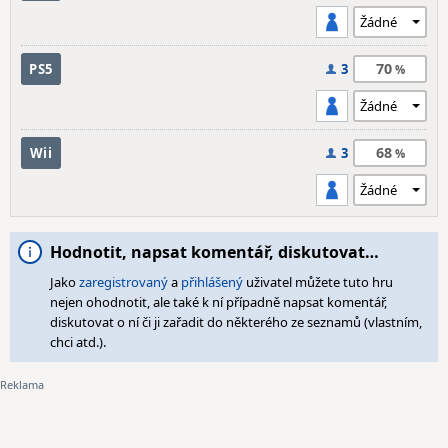
70
PS5
3
68
Wii
3
Hodnotit, napsat komentář, diskutovat…
Jako
zaregistrovaný
a
přihlášený
uživatel můžete tuto hru
nejen ohodnotit, ale také k ní případně napsat komentář,
diskutovat o ní či ji zařadit do některého ze seznamů (vlastním,
chci atd.).