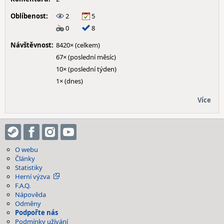
Oblíbenost:
2
5
0
8
Návštěvnost:
8420× (celkem)
67× (poslední měsíc)
10× (poslední týden)
1× (dnes)
Více
O webu
Články
Statistiky
Herní výzva
F.A.Q.
Nápověda
Odměny
Podpořte nás
Podmínky užívání