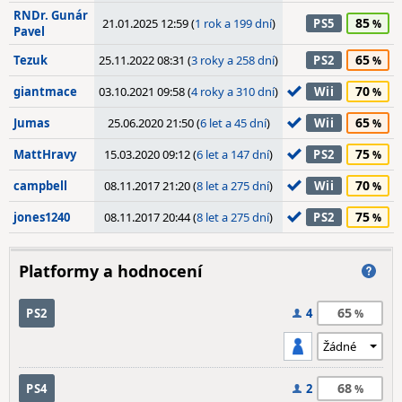
RNDr. Gunár
85
21.01.2025 12:59 (
1 rok a 199 dní
)
PS5
Pavel
65
Tezuk
25.11.2022 08:31 (
3 roky a 258 dní
)
PS2
70
giantmace
03.10.2021 09:58 (
4 roky a 310 dní
)
Wii
65
Jumas
25.06.2020 21:50 (
6 let a 45 dní
)
Wii
75
MattHravy
15.03.2020 09:12 (
6 let a 147 dní
)
PS2
70
campbell
08.11.2017 21:20 (
8 let a 275 dní
)
Wii
75
jones1240
08.11.2017 20:44 (
8 let a 275 dní
)
PS2
Platformy a hodnocení
65
PS2
4
68
PS4
2