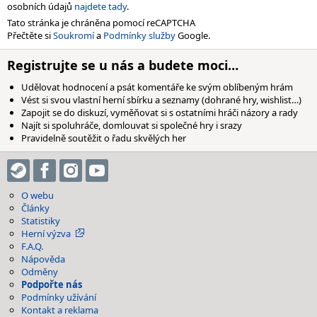
osobních údajů
najdete tady
.
Tato stránka je chráněna pomocí reCAPTCHA
Přečtěte si
Soukromí
a
Podmínky služby
Google.
Registrujte se u nás a budete moci…
Udělovat hodnocení a psát komentáře ke svým oblíbeným hrám
Vést si svou vlastní herní sbírku a seznamy (dohrané hry, wishlist…)
Zapojit se do diskuzí, vyměňovat si s ostatními hráči názory a rady
Najít si spoluhráče, domlouvat si společné hry i srazy
Pravidelně soutěžit o řadu skvělých her
O webu
Články
Statistiky
Herní výzva
F.A.Q.
Nápověda
Odměny
Podpořte nás
Podmínky užívání
Kontakt a reklama