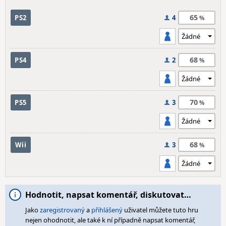
65
PS2
4
68
PS4
2
70
PS5
3
68
Wii
3
Hodnotit, napsat komentář, diskutovat…
Jako
zaregistrovaný
a
přihlášený
uživatel můžete tuto hru
nejen ohodnotit, ale také k ní případně napsat komentář,