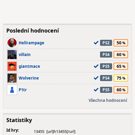
Poslední hodnocení
50
Hellrampage
PS2
60
villain
PS4
65
giantmace
PS5
75
Wolverine
PS4
60
P1tr
PS5
Všechna hodnocení
Statistiky
Id hry:
13455