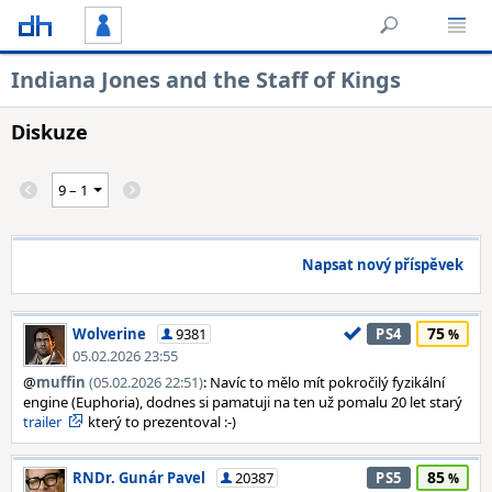
Indiana Jones and the Staff of Kings
Diskuze
Napsat nový příspěvek
75
Wolverine
9381
PS4
05.02.2026 23:55
@
muffin
(05.02.2026 22:51)
: Navíc to mělo mít pokročilý fyzikální
engine (Euphoria), dodnes si pamatuji na ten už pomalu 20 let starý
trailer
který to prezentoval :-)
85
RNDr. Gunár Pavel
20387
PS5