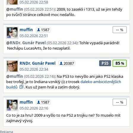
05.02.2026 22:58
@
muffin
(05.02.2026 22:51)
: 2009, to zasekli i 1313, už se jim tehdy
po tvůrčí stránce celkově moc nedařilo.
--
muffin
1587
05.02.2026 22:51
@
RNDr. Gunár Pavel
(05.02.2026 22:34)
: Tohle vypadá parádně!
Nechápu LucasArts, že to nezaplatil.
85
RNDr. Gunár Pavel
20387
PS5
05.02.2026 22:34
@
muffin
(05.02.2026 22:16)
: Na PS3 to nevyšlo ani jako PS2 klasika
bez trofejí, je to Indiana vzniklý (i) z trosek
daleko ambicióznějších
buildů
. Kus už jsem hrál a zatím dobrý.
--
muffin
1587
05.02.2026 22:16
Co to je za hru? 2009 a vyšlo to na PS2 a trojku ne? To muselo mít
zajímavý vývoj.