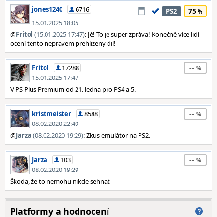
jones1240
6716
75
PS2
15.01.2025 18:05
@
Fritol
(15.01.2025 17:47)
: Jé! To je super zpráva! Konečně více lidí
ocení tento nepravem prehlizeny dil!
--
Fritol
17288
15.01.2025 17:47
V PS Plus Premium od 21. ledna pro PS4 a 5.
--
kristmeister
8588
08.02.2020 22:49
@
Jarza
(08.02.2020 19:29)
: Zkus emulátor na PS2.
--
Jarza
103
08.02.2020 19:29
Škoda, že to nemohu nikde sehnat
Platformy a hodnocení