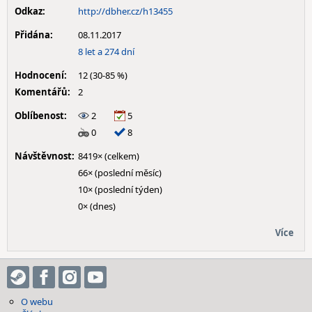
Odkaz:
http://dbher.cz/h13455
Přidána:
08.11.2017
8 let a 274 dní
Hodnocení:
12 (30-85 %)
Komentářů:
2
Oblíbenost:
2
5
0
8
Návštěvnost:
8419× (celkem)
66× (poslední měsíc)
10× (poslední týden)
0× (dnes)
Více
O webu