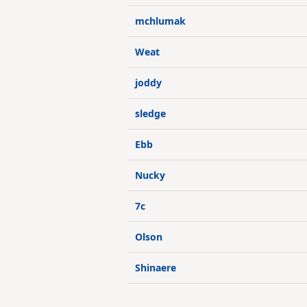
mchlumak
Weat
joddy
sledge
Ebb
Nucky
7c
Olson
Shinaere