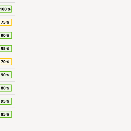
100
75
90
95
70
90
80
95
85