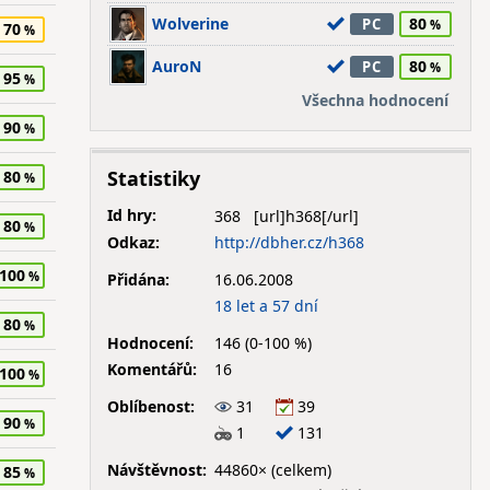
Wolverine
80
PC
70
AuroN
80
PC
95
Všechna hodnocení
90
Statistiky
80
Id hry:
368
80
Odkaz:
http://dbher.cz/h368
100
Přidána:
16.06.2008
18 let a 57 dní
80
Hodnocení:
146 (0-100 %)
Komentářů:
16
100
Oblíbenost:
31
39
90
1
131
Návštěvnost:
44860× (celkem)
85