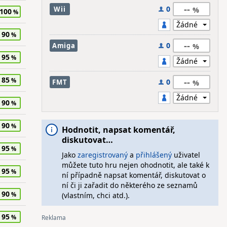
--
0
Wii
100
90
--
0
Amiga
95
85
--
0
FMT
90
90
Hodnotit, napsat komentář,
diskutovat…
95
Jako
zaregistrovaný
a
přihlášený
uživatel
můžete tuto hru nejen ohodnotit, ale také k
95
ní případně napsat komentář, diskutovat o
ní či ji zařadit do některého ze seznamů
90
(vlastním, chci atd.).
95