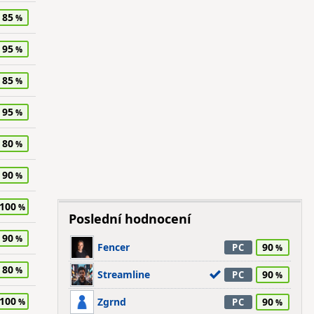
85
95
85
95
80
90
100
Poslední hodnocení
90
Fencer
90
PC
80
Streamline
90
PC
100
Zgrnd
90
PC