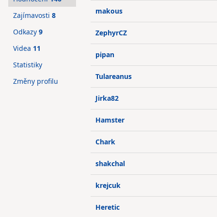
makous
Zajímavosti
8
Odkazy
9
ZephyrCZ
Videa
11
pipan
Statistiky
Tulareanus
Změny profilu
Jirka82
Hamster
Chark
shakchal
krejcuk
Heretic