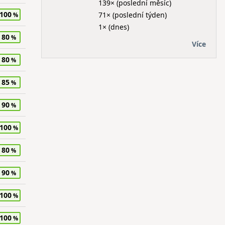
139× (poslední měsíc)
100
71× (poslední týden)
1× (dnes)
80
Více
80
85
90
100
80
90
100
100