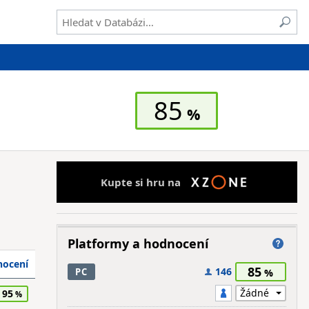
85
Kupte si hru na
Platformy a hodnocení
ocení
85
146
PC
95