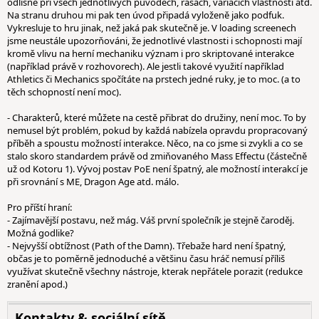
odlišně při všech jednotlivých původech, rasách, variacích vlastností atd.
Na stranu druhou mi pak ten úvod připadá vyloženě jako podfuk.
Vykresluje to hru jinak, než jaká pak skutečně je. V loading screenech
jsme neustále upozorňováni, že jednotlivé vlastnosti i schopnosti mají
kromě vlivu na herní mechaniku význam i pro skriptované interakce
(například právě v rozhovorech). Ale jestli takové využití například
Athletics či Mechanics spočítáte na prstech jedné ruky, je to moc. (a to
těch schopností není moc).
- Charakterů, které můžete na cestě přibrat do družiny, není moc. To by
nemusel být problém, pokud by každá nabízela opravdu propracovaný
příběh a spoustu možností interakce. Něco, na co jsme si zvykli a co se
stalo skoro standardem právě od zmiňovaného Mass Effectu (částečně
už od Kotoru 1). Vývoj postav PoE není špatný, ale možností interakcí je
při srovnání s ME, Dragon Age atd. málo.
Pro příští hraní:
- Zajímavější postavu, než mág. Váš první společník je stejně čaroděj.
Možná godlike?
- Nejvyšší obtížnost (Path of the Damn). Třebaže hard není špatný,
občas je to poměrně jednoduché a většinu času hráč nemusí příliš
využívat skutečně všechny nástroje, kterak nepřátele porazit (redukce
zranění apod.)
Kontakty & sociální sítě