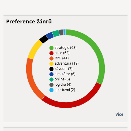
Preference žánrů
strategie (68)
akce (62)
RPG (41)
adventura (19)
závodní (7)
simulátor (6)
online (6)
logická (4)
sportovní (2)
Více