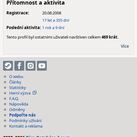
Přítomnost a aktivita
Registrace:
20.08.2008
17 let a 355 dní
Poslední aktivita:
1 rok a 9 dní
Tento profil byl ostatními uživateli navštíven celkem
469 krát
.
Více
O webu
Články
Statistiky
Herní výzva
F.A.Q.
Nápověda
Odměny
Podpořte nás
Podmínky užívání
Kontakt a reklama