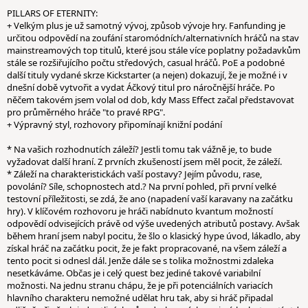
PILLARS OF ETERNITY:
+ Velkým plus je už samotný vývoj, způsob vývoje hry. Fanfunding je
určitou odpovědí na zoufání staromódních/alternativních hráčů na stav
mainstreamových top titulů, které jsou stále více poplatny požadavkům
stále se rozšiřujícího počtu středových, casual hráčů. PoE a podobné
další tituly vydané skrze Kickstarter (a nejen) dokazují, že je možné i v
dnešní době vytvořit a vydat Áčkový titul pro náročnější hráče. Po
něčem takovém jsem volal od dob, kdy Mass Effect začal představovat
pro průměrného hráče "to pravé RPG".
+ Výpravný styl, rozhovory připomínají knižní podání
* Na vašich rozhodnutích záleží? Jestli tomu tak vážně je, to bude
vyžadovat další hraní. Z prvních zkušeností jsem měl pocit, že záleží.
* Záleží na charakteristickách vaší postavy? Jejím původu, rase,
povolání? Síle, schopnostech atd.? Na první pohled, při první velké
testovní příležitosti, se zdá, že ano (napadení vaší karavany na začátku
hry). V klíčovém rozhovoru je hráči nabídnuto kvantum možností
odpovědí odvisejících právě od výše uvedených atributů postavy. Avšak
během hraní jsem nabyl pocitu, že šlo o klasický hype úvod, lákadlo, aby
získal hráč na začátku pocit, že je fakt propracované, na všem záleží a
tento pocit si odnesl dál. Jenže dále se s tolika možnostmi zdaleka
nesetkáváme. Občas je i celý quest bez jediné takové variabilní
možnosti. Na jednu stranu chápu, že je při potenciálních variacích
hlavního charakteru nemožné udělat hru tak, aby si hráč připadal