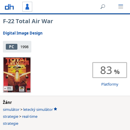
F-22 Total Air War
Digital Image Design
PC
1998
83
Platformy
Žánr
simulátor
>
letecký simulátor
strategie
>
real-time
strategie