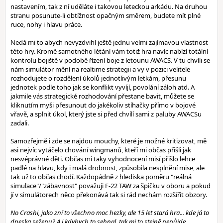
nastavením, tak z ní uděláte i takovou leteckou arkádu. Na druhou
stranu posunute-li obtížnost opačným směrem, budete mít plné
ruce, nohy i hlavu práce.
Nedá mi to abych nevyzdvihl ještě jednu velmi zajímavou vlastnost
této hry. Kromě samotného létání vám totiž hra navíc nabízí totální
kontrolu bojiště v podobě řízení boje z letounu AWACS. V tu chvíli se
nám simulátor mění na realtime strategii a vy v pozici velitele
rozhodujete o rozdělení úkolů jednotlivým letkám, přesunu
jednotek podle toho jak se konflikt vyvíjí, povolání záloh atd. A
jakmile vás strategické rozhodování přestane bavit, můžete se
kliknutím myši přesunout do jakékoliv stíhačky přímo v bojové
vřavě, a splnit úkol, který jste si před chvílí sami z paluby AWACSu
zadali.
Samozřejmě i zde se najdou mouchy, které je možné kritizovat, mě
asi nejvíc vytáčelo chování wingmanů, kteří mi občas přišli jak
nesvéprávné děti. Občas mi taky vyhodnocení misí přišlo lehce
padlé na hlavu, kdy i malá drobnost, způsobila nesplnění mise, ale
tak už to občas chodí. Každopádně z hlediska poměru "reálná
simulace"/"zábavnost" považuji F-22 TAW za špičku v oboru a pokud
jí v simulátorech něco překonává tak si rád nechám rozšířit obzory.
No Crashi, jako zní to všechno moc hezky, ale 15 let stará hra... kde já to
dneska seženu? A i kdybych to sehnal, tak mi to stejně nepůjde