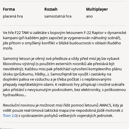
Forma
Rozsah
Multiplayer
placená hra
samostatná hra
ano
Ve hře F22 TAW si zalétáte s bojovým letounem F-22 Raptor v dynamické
kampani (při každém jejím započetí je vygenerován náhodný scénář),
jde přitom o smyšlený konflikt v blízké budoucnosti v oblasti Rudého
moře.
Samotný letoun je věrný své předloze a vždy před misí jej lze vybavit
libovolnou výstrojí (s použitím externích nosníků ale přestává být
neviditelný). Každou misi pak předchází vytvoření komplexního plánu
útoku (průzkumu, hlídky...). Samozřejmě lze využít i zastávky na
doplnění paliva ve vzduchu a je třeba počítat i s neplánovanými
přepady nepřátelskými silami. K reálnosti hry přispívají i možné scénáře
jako přistání s nevysunutým podvozkem, bez elektroniky, s poškozenou
hydraulikou...
Revoluční novinou je možnost misi řídit pomocí letounů AWACS, kdy je
vidět pouze real-timová taktická mapa (ne nepodobná jízdě motorek z
Tron 2.0
) s vyobrazením pohybů veškerých vojenských jednotek.