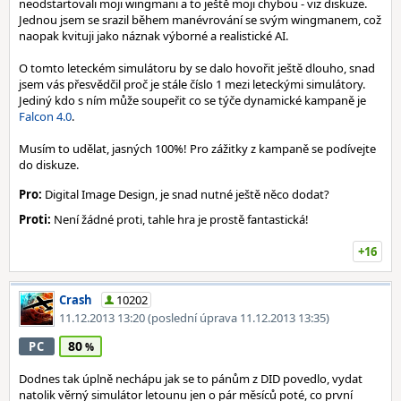
neodstartovali moji wingmani a to ještě moji chybou - viz diskuze.
Jednou jsem se srazil během manévrování se svým wingmanem, což
naopak kvituji jako náznak výborné a realistické AI.
O tomto leteckém simulátoru by se dalo hovořit ještě dlouho, snad
jsem vás přesvědčil proč je stále číslo 1 mezi leteckými simulátory.
Jediný kdo s ním může soupeřit co se týče dynamické kampaně je
Falcon 4.0
.
Musím to udělat, jasných 100%! Pro zážitky z kampaně se podívejte
do diskuze.
Pro:
Digital Image Design, je snad nutné ještě něco dodat?
Proti:
Není žádné proti, tahle hra je prostě fantastická!
+16
Crash
10202
11.12.2013 13:20
(poslední úprava 11.12.2013 13:35)
80
PC
Dodnes tak úplně nechápu jak se to pánům z DID povedlo, vydat
natolik věrný simulátor letounu jen o pár měsíců poté, co první