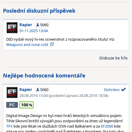
Poslední diskuzní příspěvek
Rapier
5060
01.11.2025 13:04
DID vydali nový hi-res screenshot z rozpracovaného titulu! Viz
Weapons and nose cold
Diskuze ke hře
Nejlépe hodnocené komentáře
Rapier
5060
Dohráno
28.08.2016 15:04
(poslední úprava 28.08.2016 18:58)
100
PC
Digital Image Design to byl mezi hráči leteckých simulátoru pojem.
Tihle šikovní britští vývojáři jsou zodpovědní za dnes už legendární
TFX
kde jste létali ve službách OSN nad Balkánem a za
EF2000
kde
jste se pro změnu proháněli nad Švédskem a Norskem. Na tyto dva