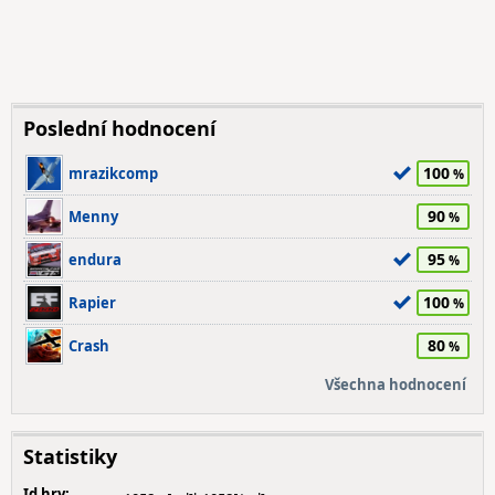
Poslední hodnocení
100
mrazikcomp
90
Menny
95
endura
100
Rapier
80
Crash
Všechna hodnocení
Statistiky
Id hry: