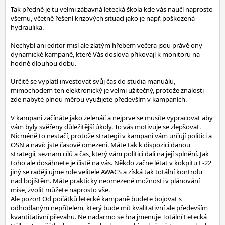
Tak předně je tu velmi zábavná letecká škola kde vás naučí naprosto
všemu, včetně řešení krizových situací jako je např. poškozená
hydraulika.
Nechybí ani editor misí ale zlatým hřebem večera jsou právě ony
dynamické kampaně, které Vás doslova přikovají k monitoru na
hodně dlouhou dobu.
Určitě se vyplatí investovat svůj čas do studia manuálu,
mimochodem ten elektronický je velmi užitečný, protože znalosti
zde nabyté plnou měrou využijete především v kampaních.
V kampani začínáte jako zelenáč a nejprve se musíte vypracovat aby
vám byly svěřeny důležitější úkoly. To vás motivuje se zlepšovat.
Nicméně to nestačí, protože strategii v kampani vám určují politici a
OSN a navíc jste časově omezeni. Máte tak k dispozici danou
strategii, seznam cílů a čas, který vám politici dali na její splnění. Jak
toho ale dosáhnete je čistě na vás. Někdo začne létat v kokpitu F-22
jiný se raději ujme role velitele AWACS a získá tak totální kontrolu
nad bojištěm. Máte prakticky neomezené možnosti v plánování
mise, zvolit můžete naprosto vše.
Ale pozor! Od počátků letecké kampaně budete bojovat s
odhodlaným nepřítelem, který bude mít kvalitativní ale především
kvantitativní převahu. Ne nadarmo se hra jmenuje Totální Letecká