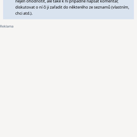
nejen ohodnotit, ale také k ní případně napsat komentář,
diskutovat o ní či ji zařadit do některého ze seznamů (vlastním,
chci atd.).