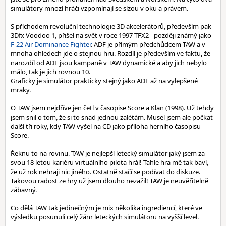
simulátory mnozí hráči vzpomínají se slzou v oku a právem.
S příchodem revoluční technologie 3D akcelerátorů, především pak
3Dfx Voodoo 1, přišel na svět v roce 1997 TFX2 - později známý jako
F-22 Air Dominance Fighter
. ADF je přímým předchůdcem TAW a v
mnoha ohledech jde o stejnou hru. Rozdíl je především ve faktu, že
narozdíl od ADF jsou kampaně v TAW dynamické a aby jich nebylo
málo, tak je jich rovnou 10.
Graficky je simulátor prakticky stejný jako ADF až na vylepšené
mraky.
O TAW jsem nejdříve jen četl v časopise Score a Klan (1998). Už tehdy
jsem snil o tom, že si to snad jednou zalétám. Musel jsem ale počkat
další tři roky, kdy TAW vyšel na CD jako příloha herního časopisu
Score.
Řeknu to na rovinu. TAW je nejlepší letecký simulátor jaký jsem za
svou 18 letou kariéru virtuálního pilota hrál! Tahle hra mě tak baví,
že už rok nehraji nic jiného. Ostatně stačí se podívat do diskuze.
Takovou radost ze hry už jsem dlouho nezažil! TAW je neuvěřitelně
zábavný.
Co dělá TAW tak jedinečným je mix několika ingrediencí, které ve
výsledku posunuli celý žánr leteckých simulátoru na vyšší level.