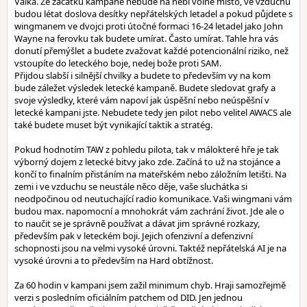
Válka. Ze začátku kampaně nebude na nebi volné místo, ve vzduchu
budou létat doslova desítky nepřátelských letadel a pokud půjdete s
wingmanem ve dvojci proti útočné formaci 16-24 letadel jako John
Wayne na ferovku tak budete umírat. Často umírat. Tahle hra vás
donutí přemýšlet a budete zvažovat každé potencionální riziko, než
vstoupíte do leteckého boje, nedej bože proti SAM.
Přijdou slabší i silnější chvilky a budete to především vy na kom
bude záležet výsledek letecké kampaně. Budete sledovat grafy a
svoje výsledky, které vám napoví jak úspěšní nebo neúspěšní v
letecké kampani jste. Nebudete tedy jen pilot nebo velitel AWACS ale
také budete muset být vynikající taktik a stratég.
Pokud hodnotím TAW z pohledu pilota, tak v málokteré hře je tak
výborný dojem z letecké bitvy jako zde. Začíná to už na stojánce a
končí to finalním přistáním na mateřském nebo záložním letišti. Na
zemi i ve vzduchu se neustále něco děje, vaše sluchátka si
neodpočinou od neutuchající radio komunikace. Vaši wingmani vám
budou max. napomocní a mnohokrát vám zachrání život. Jde ale o
to naučit se je správně používat a dávat jim správné rozkazy,
především pak v leteckém boji. Jejich ofenzivní a defenzivní
schopnosti jsou na velmi vysoké úrovni. Taktéž nepřátelská AI je na
vysoké úrovni a to především na Hard obtížnost.
Za 60 hodin v kampani jsem zažil minimum chyb. Hraji samozřejmě
verzi s posledním oficiálním patchem od DID. Jen jednou