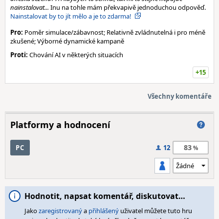
nainstalovat...
Inu na tohle mám překvapivě jednoduchou odpověď.
Nainstalovat by to jít mělo a je to zdarma!
Pro:
Poměr simulace/zábavnost; Relativně zvládnutelná i pro méně
zkušené; Výborné dynamické kampaně
Proti:
Chování AI v některých situacích
+15
Všechny komentáře
Platformy a hodnocení
83
PC
12
Hodnotit, napsat komentář, diskutovat…
Jako
zaregistrovaný
a
přihlášený
uživatel můžete tuto hru