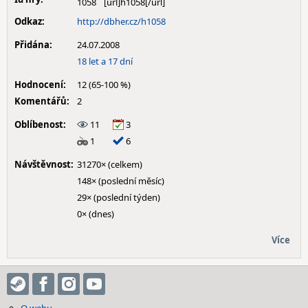
1058
Odkaz:
http://dbher.cz/h1058
Přidána:
24.07.2008
18 let a 17 dní
Hodnocení:
12 (65-100 %)
Komentářů:
2
Oblíbenost:
11
3
1
6
Návštěvnost:
31270× (celkem)
148× (poslední měsíc)
29× (poslední týden)
0× (dnes)
Více