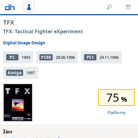
TFX
TFX: Tactical Fighter eXperiment
Digital Image Design
PC
1993
PC98
28.06.1996
PS1
29.11.1996
Amiga
1997
75
Platformy
Žánr