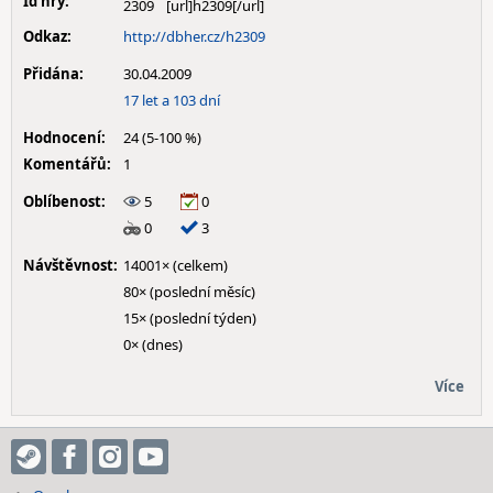
Id hry:
2309
Odkaz:
http://dbher.cz/h2309
Přidána:
30.04.2009
17 let a 103 dní
Hodnocení:
24 (5-100 %)
Komentářů:
1
Oblíbenost:
5
0
0
3
Návštěvnost:
14001× (celkem)
80× (poslední měsíc)
15× (poslední týden)
0× (dnes)
Více