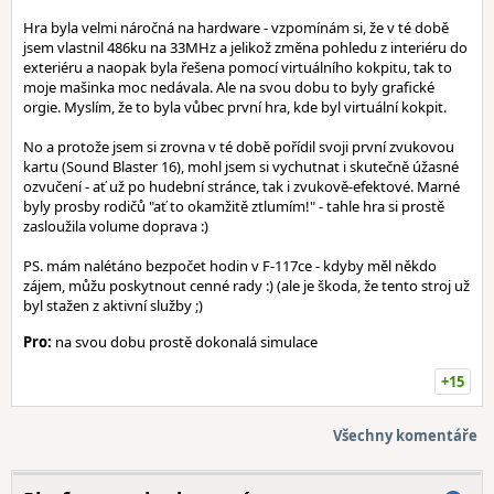
Hra byla velmi náročná na hardware - vzpomínám si, že v té době
jsem vlastnil 486ku na 33MHz a jelikož změna pohledu z interiéru do
exteriéru a naopak byla řešena pomocí virtuálního kokpitu, tak to
moje mašinka moc nedávala. Ale na svou dobu to byly grafické
orgie. Myslím, že to byla vůbec první hra, kde byl virtuální kokpit.
No a protože jsem si zrovna v té době pořídil svoji první zvukovou
kartu (Sound Blaster 16), mohl jsem si vychutnat i skutečně úžasné
ozvučení - ať už po hudební stránce, tak i zvukově-efektové. Marné
byly prosby rodičů "ať to okamžitě ztlumím!" - tahle hra si prostě
zasloužila volume doprava :)
PS. mám nalétáno bezpočet hodin v F-117ce - kdyby měl někdo
zájem, můžu poskytnout cenné rady :) (ale je škoda, že tento stroj už
byl stažen z aktivní služby ;)
Pro:
na svou dobu prostě dokonalá simulace
+15
Všechny komentáře