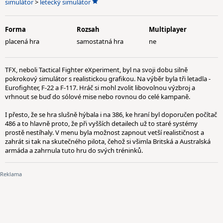
simulátor
>
letecký simulátor
Forma
Rozsah
Multiplayer
placená hra
samostatná hra
ne
TFX, neboli Tactical Fighter eXperiment, byl na svoji dobu silně
pokrokový simulátor s realistickou grafikou. Na výběr byla tři letadla -
Eurofighter, F-22 a F-117. Hráč si mohl zvolit libovolnou výzbroj a
vrhnout se buď do sólové mise nebo rovnou do celé kampaně.
I přesto, že se hra slušně hýbala i na 386, ke hraní byl doporučen počítač
486 a to hlavně proto, že při vyšších detailech už to staré systémy
prostě nestíhaly. V menu byla možnost zapnout vetší realističnost a
zahrát si tak na skutečného pilota, čehož si všimla Britská a Australská
armáda a zahrnula tuto hru do svých tréninků.