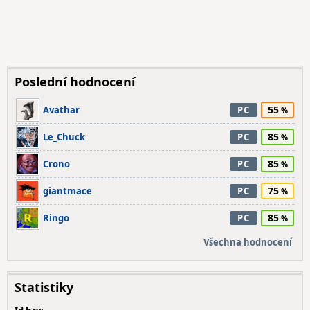
Poslední hodnocení
55
Avathar
PC
85
Le_Chuck
PC
85
Crono
PC
75
giantmace
PC
85
Ringo
PC
Všechna hodnocení
Statistiky