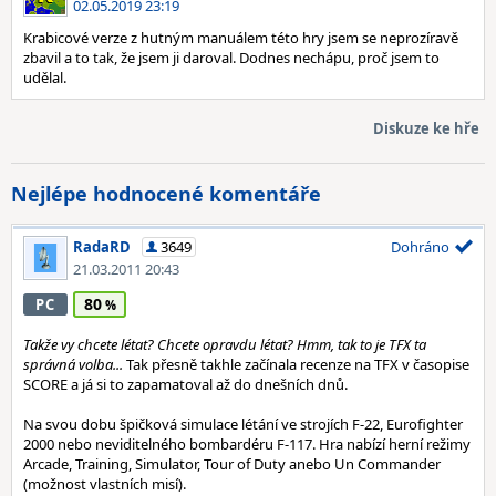
02.05.2019 23:19
Krabicové verze z hutným manuálem této hry jsem se neprozíravě
zbavil a to tak, že jsem ji daroval. Dodnes nechápu, proč jsem to
udělal.
Diskuze ke hře
Nejlépe hodnocené komentáře
RadaRD
3649
Dohráno
21.03.2011 20:43
80
PC
Takže vy chcete létat? Chcete opravdu létat? Hmm, tak to je TFX ta
správná volba...
Tak přesně takhle začínala recenze na TFX v časopise
SCORE a já si to zapamatoval až do dnešních dnů.
Na svou dobu špičková simulace létání ve strojích F-22, Eurofighter
2000 nebo neviditelného bombardéru F-117. Hra nabízí herní režimy
Arcade, Training, Simulator, Tour of Duty anebo Un Commander
(možnost vlastních misí).