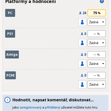
Platformy a hodnocení
75
PC
24
--
PS1
0
--
Amiga
0
--
PC98
0
Hodnotit, napsat komentář, diskutovat…
Jako
zaregistrovaný
a
přihlášený
uživatel můžete tuto hru