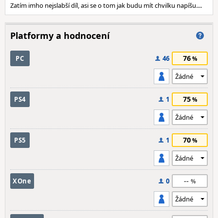
Zatím imho nejslabší díl, asi se o tom jak budu mít chvilku napíšu....
Platformy a hodnocení
76
PC
46
75
PS4
1
70
PS5
1
--
XOne
0