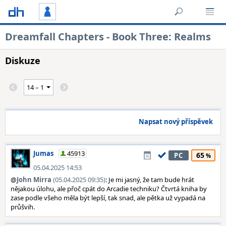
Dreamfall Chapters - Book Three: Realms
Diskuze
Napsat nový příspěvek
Jumas
45913
65
PC
05.04.2025 14:53
@
John Mirra
(05.04.2025 09:35)
: Je mi jasný, že tam bude hrát
nějakou úlohu, ale přoč cpát do Arcadie techniku? Čtvrtá kniha by
zase podle všeho měla být lepší, tak snad, ale pětka už vypadá na
průšvih.