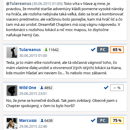
@
Tulareanus
(30.06.2015 01:00)
: Toto vŕta v hlave aj mne. Je
pravdou, že mnohé staršie adventúry kládli pomerne vysoké nároky
na hráča, ale rozloha nebývala taká veľká, dalo sa brať a kombinovať
viacero predmetov, ale väčšinou bolo jasnejšie, kam má hráč ísť a čo
tam má asi urobiť. Dreamfall Chapters má ozaj vágnu nápovedu. V
kombinácii s rozlohou lokácií a nič moc mapou, to zbytočne
nafukuje herný čas.
65
Tulareanus
11642
PC
30.06.2015 01:00
Teda, ja to mám ešte rozohrané, ale tá občasná vágnosť toho, čo
mám vlastne ďalej urobiť a otvorenosť (tých istých) lokácii za Kiana,
kde musím hľadať ani neviem čo... To nebolo moc zábavné.
--
Wild One
4892
29.06.2015 23:01
No, že jsme se konečně dočkali. Tak jsem zvědavý. Obecně jsem s
Chapter spokojený, v čem to bylo horší?
75
Marcusss
6438
PC
29.06.2015 22:46