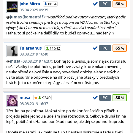
60
John Mirra
8834
PC
05.04.2025 09:35
@
Jumas (komentář)
: "N
apříklad podivný stroj v Marcurii, který podle
všeho trochu simuluje přístroje na spaní od WATIcorpu ve Starku, je
výmysl, který tu ani nemusel být, s čímž souvisí i uspání technika.
"
Haha, to si počkej na další díly, to budeš opravdu... nadšený :)
65
Tulareanus
11642
PC
08.08.2019 16:40
@
musa
(08.08.2019 16:37)
: Dohraj to a uvidíš, ja som nejak stratil silu
riešiť všetky tie plot holes, príbehové zvraty, ktoré nikam neviedli,
neukončené dejové línie a nevypovedané otázky, alebo narýchlo
ušité absurdné odpovede na dlho rozvíjané otázky v predošlých
hrách. Je to ukončenie tej ságy, ale veľmi nedôstojné.
80
musa
9349
PC
08.08.2019 16:37
Třetí kniha pokořena. Možná si to po dokončení celého příběhu
projedu ještě jednou a udělám jiná rozhodnutí. Celkově druhá kniha
lepší, pobíhání s Hanou poněkud nudné, ale děj se pohnul kupředu.
Docela mě zaráží, jak málo se tu o Chapters diskutuje a tady u třetí