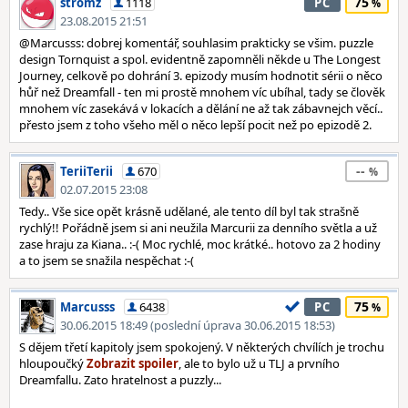
75
stromz
1118
PC
23.08.2015 21:51
@Marcusss: dobrej komentář, souhlasim prakticky se všim. puzzle
design Tornquist a spol. evidentně zapomněli někde u The Longest
Journey, celkově po dohrání 3. epizody musím hodnotit sérii o něco
hůř než Dreamfall - ten mi prostě mnohem víc ubíhal, tady se člověk
mnohem víc zasekává v lokacích a dělání ne až tak zábavnejch věcí..
přesto jsem z toho všeho měl o něco lepší pocit než po epizodě 2.
--
TeriiTerii
670
02.07.2015 23:08
Tedy.. Vše sice opět krásně udělané, ale tento díl byl tak strašně
rychlý!! Pořádně jsem si ani neužila Marcurii za denního světla a už
zase hraju za Kiana.. :-( Moc rychlé, moc krátké.. hotovo za 2 hodiny
a to jsem se snažila nespěchat :-(
75
Marcusss
6438
PC
30.06.2015 18:49 (poslední úprava 30.06.2015 18:53)
S dějem třetí kapitoly jsem spokojený. V některých chvílích je trochu
hloupoučký
, ale to bylo už u TLJ a prvního
Dreamfallu. Zato hratelnost a puzzly...