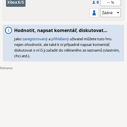
--
XboxX/S
0
Hodnotit, napsat komentář, diskutovat…
Jako
zaregistrovaný
a
přihlášený
uživatel můžete tuto hru
nejen ohodnotit, ale také k ní případně napsat komentář,
diskutovat o ní či ji zařadit do některého ze seznamů (vlastním,
chci atd.).