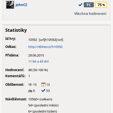
75
JohnCZ
PC
Všechna hodnocení
Statistiky
Id hry:
10592
Odkaz:
http://dbher.cz/h10592
Přidána:
29.06.2015
11 let a 43 dní
Hodnocení:
48 (50-100 %)
Komentářů:
1
Oblíbenost:
15
13
0
53
Návštěvnost:
10560× (celkem)
54× (poslední měsíc)
6× (poslední týden)