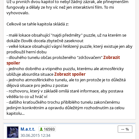
Už u prvních dvou kapitol to nebyl žádný zázrak, ale přinejmenším
fungovaly a dělaly ze hry víc než jen interaktivní film. To mi
vyhovovalo.
Celkově se tahle kapitola skládá z:
- malé lokace obsahující "najdi předměty" puzzle, už na kterém se
dokáže člověk docela zbytečně zaseknout
- velké lokace obsahující vágní řetězený puzzle, který existuje jen aby
prodloužil herní dobu
- dlouhého tunelu občas proloženého "zdržovačem"
- jednoho dobrého a vtipného puzzlu, kterému ale atmosféricky
ubližuje absurdita situace
- jednoho atmosférického tunelu, ale to jen protože je to důležitá
dějová situace pro jednu z postav
- rozhovoru, který v základě omílá staré informace, aby postava
věděla to co už hráč ví
- dalšího kraťoučkého trochu přiblblého tunelu zakončenému
jediným konkrétním a opravdu důležitým rozhodnutím za celou
kapitolu...
--
M.a.t.t.
16593
30.06.2015 12:34