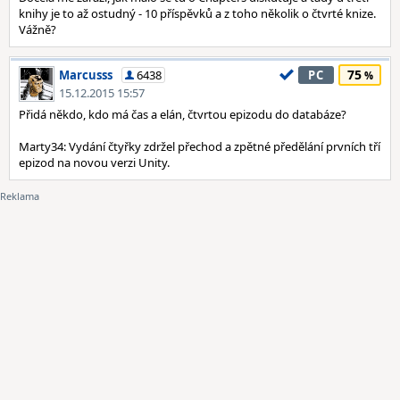
knihy je to až ostudný - 10 příspěvků a z toho několik o čtvrté knize.
Vážně?
75
Marcusss
6438
PC
15.12.2015 15:57
Přidá někdo, kdo má čas a elán, čtvrtou epizodu do databáze?
Marty34: Vydání čtyřky zdržel přechod a zpětné předělání prvních tří
epizod na novou verzi Unity.