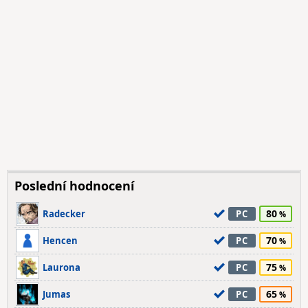
Poslední hodnocení
80
Radecker
PC
70
Hencen
PC
75
Laurona
PC
65
Jumas
PC