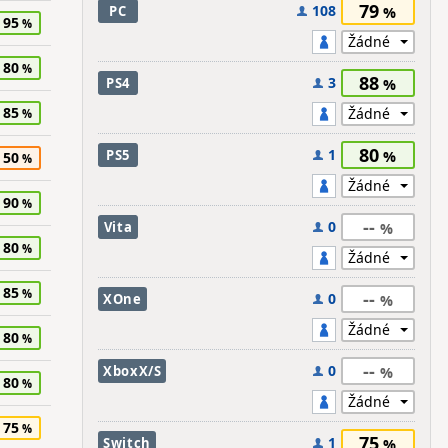
79
108
PC
95
80
88
3
PS4
85
80
1
PS5
50
90
--
0
Vita
80
85
--
0
XOne
80
--
0
XboxX/S
80
75
75
1
Switch