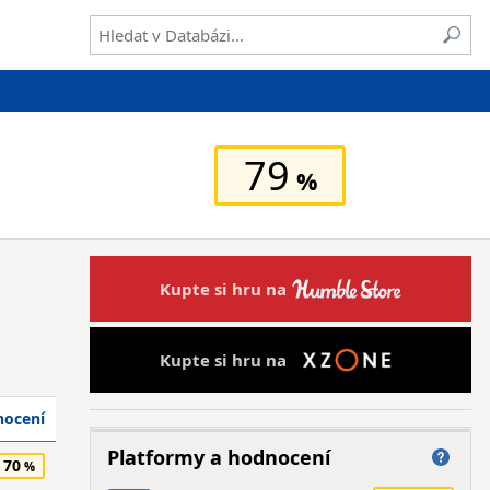
79
Kupte si hru na
Kupte si hru na
ocení
Platformy a hodnocení
70