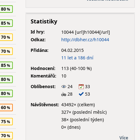
80
Statistiky
85
Id hry:
10044
70
Odkaz:
http://dbher.cz/h10044
Přidána:
04.02.2015
70
11 let a 186 dní
85
Hodnocení:
113 (40-100 %)
Komentářů:
10
80
Oblíbenost:
24
33
80
28
53
Návštěvnost:
43492× (celkem)
60
327× (poslední měsíc)
38× (poslední týden)
75
0× (dnes)
70
Více