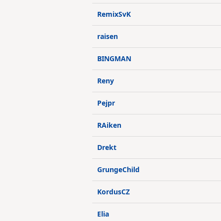
RemixSvK
raisen
BINGMAN
Reny
Pejpr
RAiken
Drekt
GrungeChild
KordusCZ
Elia