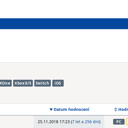
XOne
XboxX/S
Switch
iOS
Datum hodnocení
Hodn
25.11.2018 17:23 (
7 let a 256 dní
)
PC