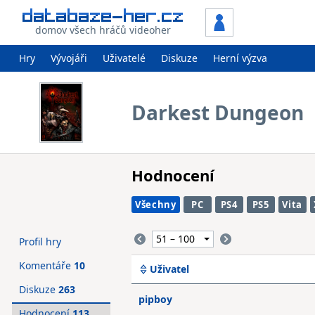
domov všech hráčů videoher
Hry
Vývojáři
Uživatelé
Diskuze
Herní výzva
Darkest Dungeon
Hodnocení
Všechny
PC
PS4
PS5
Vita
Profil hry
Komentáře
10
Uživatel
Diskuze
263
pipboy
Hodnocení
113