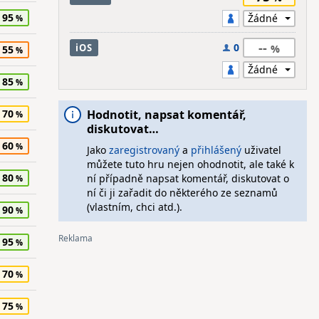
95
--
0
iOS
55
85
70
Hodnotit, napsat komentář,
diskutovat…
60
Jako
zaregistrovaný
a
přihlášený
uživatel
můžete tuto hru nejen ohodnotit, ale také k
80
ní případně napsat komentář, diskutovat o
ní či ji zařadit do některého ze seznamů
(vlastním, chci atd.).
90
95
70
75