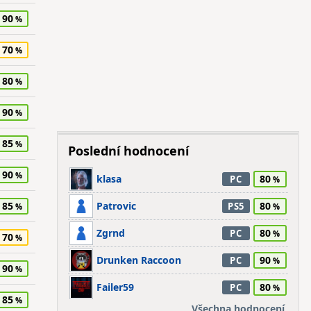
90
70
80
90
85
Poslední hodnocení
90
klasa
80
PC
85
Patrovic
80
PS5
Zgrnd
80
PC
70
Drunken Raccoon
90
PC
90
Failer59
80
PC
85
Všechna hodnocení