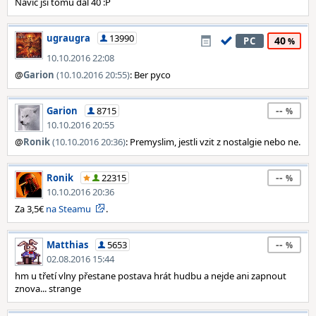
Navic jsi tomu dal 40 :P
ugraugra
13990
40
PC
10.10.2016 22:08
@
Garion
(10.10.2016 20:55)
: Ber pyco
--
Garion
8715
10.10.2016 20:55
@
Ronik
(10.10.2016 20:36)
: Premyslim, jestli vzit z nostalgie nebo ne.
--
Ronik
22315
10.10.2016 20:36
Za 3,5€
na Steamu
.
--
Matthias
5653
02.08.2016 15:44
hm u třetí vlny přestane postava hrát hudbu a nejde ani zapnout
znova... strange