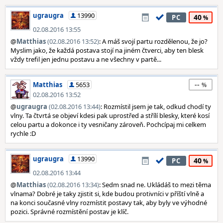
ugraugra
13990
40
PC
02.08.2016 13:55
@
Matthias
(02.08.2016 13:52)
: A máš svojí partu rozdělenou, že jo?
Myslim jako, že každá postava stojí na jiném čtverci, aby ten blesk
vždy trefil jen jednu postavu a ne všechny v partě...
--
Matthias
5653
02.08.2016 13:52
@
ugraugra
(02.08.2016 13:44)
: Rozmístil jsem je tak, odkud chodí ty
vlny. Ta čtvrtá se objeví kdesi pak uprostřed a střílí blesky, které kosí
celou partu a dokonce i ty vesničany zároveň. Pochcípaj mi celkem
rychle :D
ugraugra
13990
40
PC
02.08.2016 13:44
@
Matthias
(02.08.2016 13:34)
: Sedm snad ne. Ukládáš to mezi těma
vlnama? Dobré je taky zjistit si, kde budou protivníci v příští vlně a
na konci současné vlny rozmístit postavy tak, aby byly ve výhodné
pozici. Správné rozmístění postav je klíč.