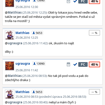
ugraugra
13990
40
PC
25.06.2016 12:30
@
Matthias
(25.06.2016 12:25)
: Obě ty lokace jsou hned vedle sebe,
takže se jen stačí od města vydat správným směrem. Potkal si už
trolla na mostě? ;)
--
Matthias
5653
25.06.2016 12:25
@
ugraugra
(25.06.2016 11:42)
: ok, zkusím to najít
díky :)
ugraugra
13990
40
PC
25.06.2016 11:42
@
Matthias
(25.06.2016 08:53)
: No tak jdi pod vodu a pak do
zdechlýho draka :)
--
Matthias
5653
25.06.2016 08:53 (poslední úprava 25.06.2016 08:53)
@
ugraugra
(25.06.2016 00:40)
: nebyl a mám čtyři :)