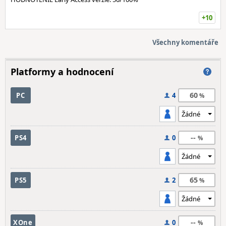
+10
Všechny komentáře
Platformy a hodnocení
60
PC
4
--
PS4
0
65
PS5
2
--
XOne
0