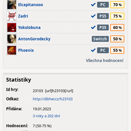
70
Elcapitanooo
PC
75
Zadri
PS5
60
Yokolobuna
PS5
50
AntonGorodecky
Switch
55
Phoenix
PC
Všechna hodnocení
Statistiky
Id hry:
23103
Odkaz:
http://dbher.cz/h23103
Přidána:
19.01.2023
3 roky a 202 dní
Hodnocení:
7 (50-75 %)