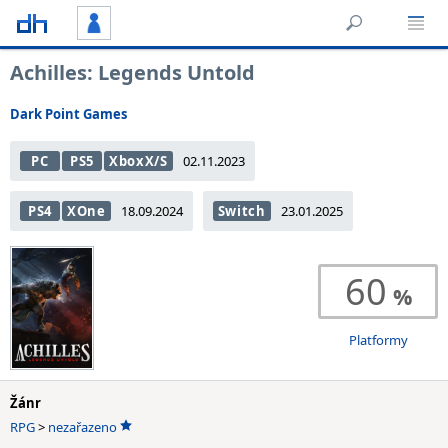
Achilles: Legends Untold
Dark Point Games
PC
PS5
XboxX/S
02.11.2023
PS4
XOne
18.09.2024
Switch
23.01.2025
60
Platformy
Žánr
RPG
>
nezařazeno