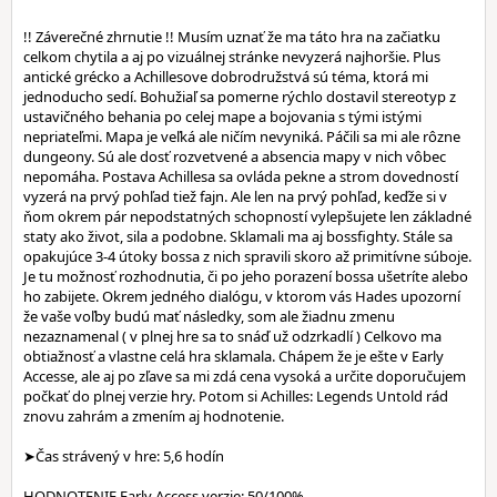
!! Záverečné zhrnutie !! Musím uznať že ma táto hra na začiatku
celkom chytila a aj po vizuálnej stránke nevyzerá najhoršie. Plus
antické grécko a Achillesove dobrodružstvá sú téma, ktorá mi
jednoducho sedí. Bohužiaľ sa pomerne rýchlo dostavil stereotyp z
ustavičného behania po celej mape a bojovania s tými istými
nepriateľmi. Mapa je veľká ale ničím nevyniká. Páčili sa mi ale rôzne
dungeony. Sú ale dosť rozvetvené a absencia mapy v nich vôbec
nepomáha. Postava Achillesa sa ovláda pekne a strom dovedností
vyzerá na prvý pohľad tiež fajn. Ale len na prvý pohľad, keďže si v
ňom okrem pár nepodstatných schopností vylepšujete len základné
staty ako život, sila a podobne. Sklamali ma aj bossfighty. Stále sa
opakujúce 3-4 útoky bossa z nich spravili skoro až primitívne súboje.
Je tu možnosť rozhodnutia, či po jeho porazení bossa ušetríte alebo
ho zabijete. Okrem jedného dialógu, v ktorom vás Hades upozorní
že vaše voľby budú mať následky, som ale žiadnu zmenu
nezaznamenal ( v plnej hre sa to snáď už odzrkadlí ) Celkovo ma
obtiažnosť a vlastne celá hra sklamala. Chápem že je ešte v Early
Accesse, ale aj po zľave sa mi zdá cena vysoká a určite doporučujem
počkať do plnej verzie hry. Potom si Achilles: Legends Untold rád
znovu zahrám a zmením aj hodnotenie.
➤Čas strávený v hre: 5,6 hodín
HODNOTENIE Early Access verzie: 50/100%