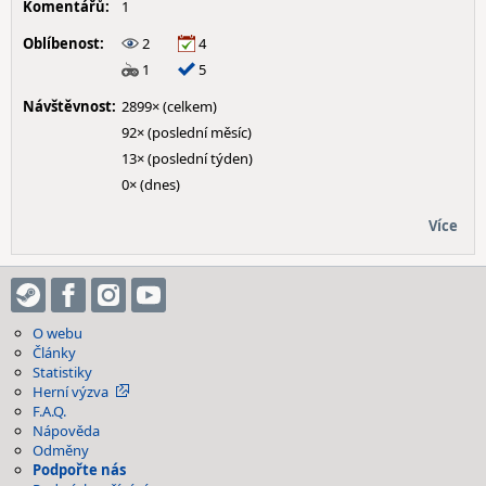
Komentářů:
1
Oblíbenost:
2
4
1
5
Návštěvnost:
2899× (celkem)
92× (poslední měsíc)
13× (poslední týden)
0× (dnes)
Více
O webu
Články
Statistiky
Herní výzva
F.A.Q.
Nápověda
Odměny
Podpořte nás