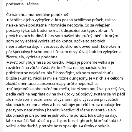
podsvetia, Hádesa.
Čo nám hra momentálne ponúkne?
➤Achilles a jeho vylepšenia: kto pozná Achillesov príbeh, tak sa
nejaké nové podstatné informácie nedozvie. Čo sa vylepšení
postavy týka, tak budeme mať k dispozícii pár typov zbraní. V
prvých dvoch hodinách hry som našiel obojručný meč, s ktorým
som po vylepšení vydržal až do konca. Xpčka zo zabitých
nepriateľov sa dajú investovať do stromu dovedností, kde okrem
pár špeciálnych schopností, čo som nevyužíval, boli len vylepšenia
života, sily, výdrže a podobne.
➤svet: pohybujeme sa po Grécku. Mapa je pomerne veľká a je
rozdelená na väčšie časti. Ale keďže sa na nej nachádza len
príležitostne nejaká truhla či boss fight, tak som nemal chuť ju
bližšie skúmať. Páčili sa mi ale rôzne dungeony. Je v nich ale celkom
zložitá orientácia a absencia mapy určite nepomáha.
➤súboje: vďaka obojručnému meču, ktorý som používal po celý čas,
padla väčšina nepriatelov na dva útoky. Súbojový systém sa mi páčil
ale nikde som nezaznamenal významnejšiu výzvu ani pri väčších
skupinách. ➤nepriateľov a boss súboje: po celú hru sa opakuje len
pár typov nepriateľov ( banditi, kostlivci či rôzne zvieratá ) a aj v
skupinách je ich pomerne jednoduché poraziť. Ich útoky sa dajú
ľahko naučiť. Bohužiaľ to platí aj pri boss fightoch, ktoré sú taktiež
veľmi jednoduché, pretože boss opakuje 3-4 útoky dookola.