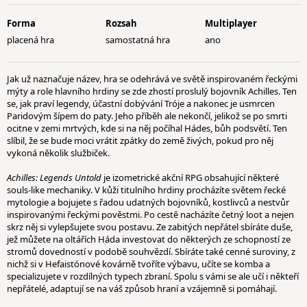
Forma
Rozsah
Multiplayer
placená hra
samostatná hra
ano
Jak už naznačuje název, hra se odehrává ve světě inspirovaném řeckými
mýty a role hlavního hrdiny se zde zhostí proslulý bojovník Achilles. Ten
se, jak praví legendy, účastní dobývání Tróje a nakonec je usmrcen
Paridovým šípem do paty. Jeho příběh ale nekončí, jelikož se po smrti
ocitne v zemi mrtvých, kde si na něj počíhal Hádes, bůh podsvětí. Ten
slíbil, že se bude moci vrátit zpátky do země živých, pokud pro něj
vykoná několik službiček.
Achilles: Legends Untold
je izometrické akční RPG obsahující některé
souls-like mechaniky. V kůži titulního hrdiny procházíte světem řecké
mytologie a bojujete s řadou udatných bojovníků, kostlivců a nestvůr
inspirovanými řeckými pověstmi. Po cestě nacházíte četný loot a nejen
skrz něj si vylepšujete svou postavu. Ze zabitých nepřátel sbíráte duše,
jež můžete na oltářích Háda investovat do některých ze schopností ze
stromů dovedností v podobě souhvězdí. Sbíráte také cenné suroviny, z
nichž si v Hefaistónové kovárně tvoříte výbavu, učíte se komba a
specializujete v rozdílných typech zbraní. Spolu s vámi se ale učí i někteří
nepřátelé, adaptují se na váš způsob hraní a vzájemně si pomáhají.