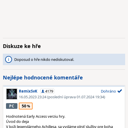
Diskuze ke hře
Doposud o hře nikdo nediskutoval.
Nejlépe hodnocené komentáře
RemixSvK
4179
Dohráno
16.05.2023 23:24
(poslední úprava 01.07.2024 19:34)
50
PC
Hodnotená Early Access verziu hry.
Úvod do deja
V koži legendárneho Achillesa, sa vydáme plniť služby pre boha