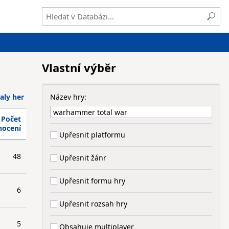
Vlastní výběr
aly her
Název hry:
Počet
nocení
Upřesnit platformu
48
Upřesnit žánr
Upřesnit formu hry
6
Upřesnit rozsah hry
5
Obsahuje multiplayer