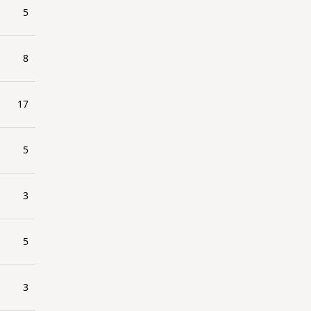
5
8
17
5
3
5
3