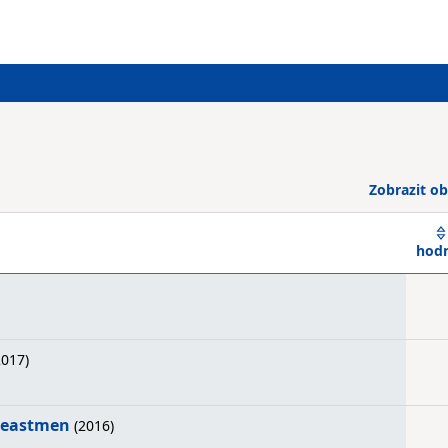
Zobrazit ob
hod
017)
 Beastmen
(2016)