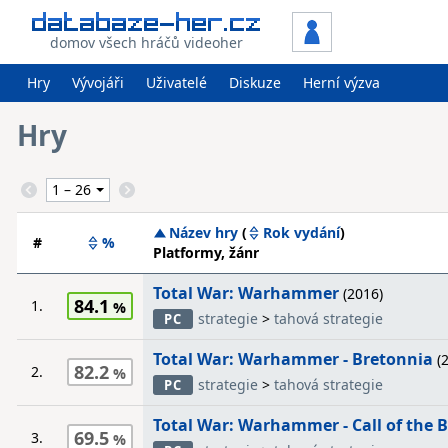
domov všech hráčů videoher
Hry
Vývojáři
Uživatelé
Diskuze
Herní výzva
Hry
Název hry
(
Rok vydání
)
#
%
Platformy, žánr
Total War: Warhammer
(2016)
84.1
1.
strategie
>
tahová strategie
PC
Total War: Warhammer - Bretonnia
(2
82.2
2.
strategie
>
tahová strategie
PC
Total War: Warhammer - Call of the
69.5
3.