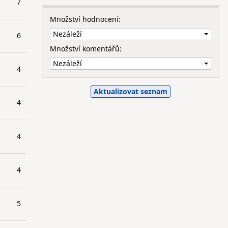
7
Množství hodnocení:
6
Množství komentářů:
4
4
4
4
5