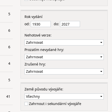
5
Rok vydání
od:
do:
6
Nehotové verze:
6
Prozatím nevydané hry:
4
Zrušené hry:
5
Země původu vývojáře:
41
Zahrnout i sekundární vývojáře