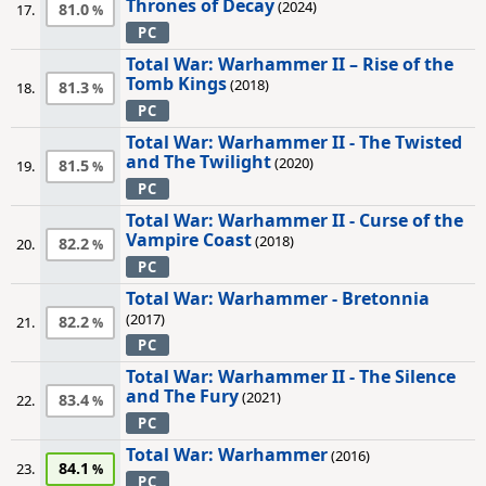
Thrones of Decay
(2024)
81.0
17.
PC
Total War: Warhammer II – Rise of the
Tomb Kings
(2018)
81.3
18.
PC
Total War: Warhammer II - The Twisted
and The Twilight
(2020)
81.5
19.
PC
Total War: Warhammer II - Curse of the
Vampire Coast
(2018)
82.2
20.
PC
Total War: Warhammer - Bretonnia
(2017)
82.2
21.
PC
Total War: Warhammer II - The Silence
and The Fury
(2021)
83.4
22.
PC
Total War: Warhammer
(2016)
84.1
23.
PC