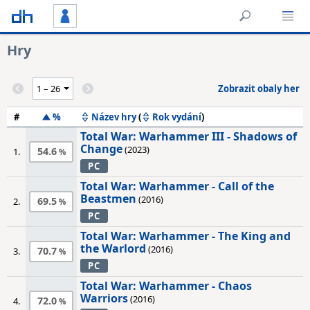
Hry
Zobrazit obaly her
#
%
Název hry
(
Rok vydání
)
Total War: Warhammer III - Shadows of
Change
(2023)
54.6
1.
PC
Total War: Warhammer - Call of the
Beastmen
(2016)
69.5
2.
PC
Total War: Warhammer - The King and
the Warlord
(2016)
70.7
3.
PC
Total War: Warhammer - Chaos
Warriors
(2016)
72.0
4.