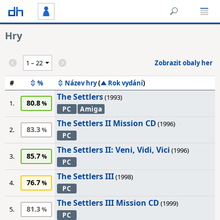
Hry
Zobrazit obaly her
#
%
Název hry
(
Rok vydání
)
The Settlers
(1993)
80.8
1.
PC
Amiga
The Settlers II Mission CD
(1996)
83.3
2.
PC
The Settlers II: Veni, Vidi, Vici
(1996)
85.7
3.
PC
The Settlers III
(1998)
76.7
4.
PC
The Settlers III Mission CD
(1999)
81.3
5.
PC