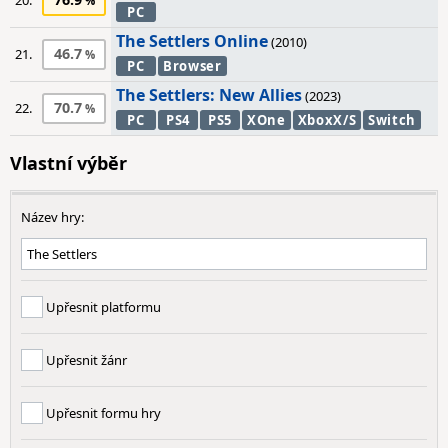
20.
PC
The Settlers Online
(2010)
46.7
21.
PC
Browser
The Settlers: New Allies
(2023)
70.7
22.
PC
PS4
PS5
XOne
XboxX/S
Switch
Vlastní výběr
Název hry:
Upřesnit platformu
Upřesnit žánr
Upřesnit formu hry