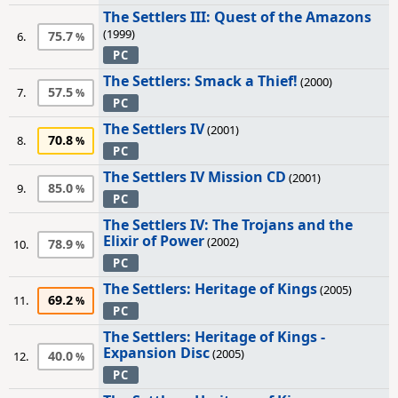
The Settlers III: Quest of the Amazons
(1999)
75.7
6.
PC
The Settlers: Smack a Thief!
(2000)
57.5
7.
PC
The Settlers IV
(2001)
70.8
8.
PC
The Settlers IV Mission CD
(2001)
85.0
9.
PC
The Settlers IV: The Trojans and the
Elixir of Power
(2002)
78.9
10.
PC
The Settlers: Heritage of Kings
(2005)
69.2
11.
PC
The Settlers: Heritage of Kings -
Expansion Disc
(2005)
40.0
12.
PC