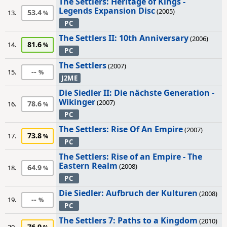
The Settlers: Heritage of Kings -
Legends Expansion Disc
(2005)
53.4
13.
PC
The Settlers II: 10th Anniversary
(2006)
81.6
14.
PC
The Settlers
(2007)
--
15.
J2ME
Die Siedler II: Die nächste Generation -
Wikinger
(2007)
78.6
16.
PC
The Settlers: Rise Of An Empire
(2007)
73.8
17.
PC
The Settlers: Rise of an Empire - The
Eastern Realm
(2008)
64.9
18.
PC
Die Siedler: Aufbruch der Kulturen
(2008)
--
19.
PC
The Settlers 7: Paths to a Kingdom
(2010)
76.9