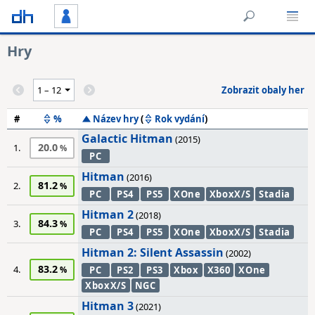
Hry
Zobrazit obaly her
#
%
Název hry
(
Rok vydání
)
Galactic Hitman
(2015)
20.0
1.
PC
Hitman
(2016)
81.2
2.
PC
PS4
PS5
XOne
XboxX/S
Stadia
Hitman 2
(2018)
84.3
3.
PC
PS4
PS5
XOne
XboxX/S
Stadia
Hitman 2: Silent Assassin
(2002)
83.2
4.
PC
PS2
PS3
Xbox
X360
XOne
XboxX/S
NGC
Hitman 3
(2021)