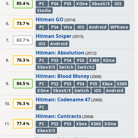
85.4
5.
PC
PS4
PS5
XOne
XboxX/S
iOS
Stadia
Hitman GO
(2014)
73.7
6.
PC
PS4
Vita
iOS
Android
WPhone
Hitman Sniper
(2015)
63.7
7.
iOS
Android
Hitman: Absolution
(2012)
76.3
8.
PC
PS3
PS4
PS5
X360
XOne
XboxX/S
Switch
Switch2
Hitman: Blood Money
(2006)
84.5
9.
PC
PS2
PS3
PS4
PS5
Xbox
X360
XOne
XboxX/S
Switch
iOS
Android
Hitman: Codename 47
(2000)
76.3
10.
PC
Hitman: Contracts
(2004)
77.4
11.
PC
PS2
PS3
Xbox
X360
XOne
XboxX/S