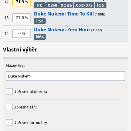
71.9
12.
PC
X360
XOne
XboxX/S
iOS
Duke Nukem: Time To Kill
(1998)
77.0
13.
PS1
Duke Nukem: Zero Hour
(1999)
--
14.
N64
Vlastní výběr
Název hry:
Upřesnit platformu
Upřesnit žánr
Upřesnit formu hry