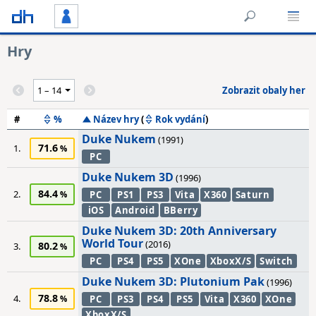
Hry
Zobrazit obaly her
#
%
Název hry
(
Rok vydání
)
Duke Nukem
(1991)
71.6
1.
PC
Duke Nukem 3D
(1996)
84.4
2.
PC
PS1
PS3
Vita
X360
Saturn
iOS
Android
BBerry
Duke Nukem 3D: 20th Anniversary
World Tour
(2016)
80.2
3.
PC
PS4
PS5
XOne
XboxX/S
Switch
Duke Nukem 3D: Plutonium Pak
(1996)
78.8
4.
PC
PS3
PS4
PS5
Vita
X360
XOne
XboxX/S