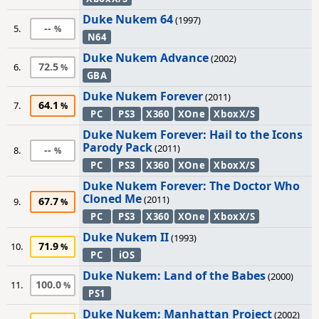
Duke Nukem 64
(1997)
--
5.
N64
Duke Nukem Advance
(2002)
72.5
6.
GBA
Duke Nukem Forever
(2011)
64.1
7.
PC
PS3
X360
XOne
XboxX/S
Duke Nukem Forever: Hail to the Icons
Parody Pack
(2011)
--
8.
PC
PS3
X360
XOne
XboxX/S
Duke Nukem Forever: The Doctor Who
Cloned Me
(2011)
67.7
9.
PC
PS3
X360
XOne
XboxX/S
Duke Nukem II
(1993)
71.9
10.
PC
iOS
Duke Nukem: Land of the Babes
(2000)
100.0
11.
PS1
Duke Nukem: Manhattan Project
(2002)