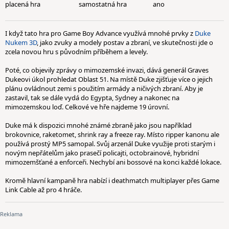
placená hra
samostatná hra
ano
I když tato hra pro Game Boy Advance využívá mnohé prvky z
Duke
Nukem 3D
, jako zvuky a modely postav a zbraní, ve skutečnosti jde o
zcela novou hru s původním příběhem a levely.
Poté, co objevily zprávy o mimozemské invazi, dává generál Graves
Dukeovi úkol prohledat Oblast 51. Na místě Duke zjišťuje více o jejich
plánu ovládnout zemi s použitím armády a ničivých zbraní. Aby je
zastavil, tak se dále vydá do Egypta, Sydney a nakonec na
mimozemskou loď. Celkové ve hře najdeme 19 úrovní.
Duke má k dispozici mnohé známé zbraně jako jsou například
brokovnice, raketomet, shrink ray a freeze ray. Místo ripper kanonu ale
používá prostý MP5 samopal. Svůj arzenál Duke využije proti starým i
novým nepřátelům jako prasečí policajti, octobrainové, hybridní
mimozemšťané a enforceři. Nechybí ani bossové na konci každé lokace.
Kromě hlavní kampaně hra nabízí i deathmatch multiplayer přes Game
Link Cable až pro 4 hráče.