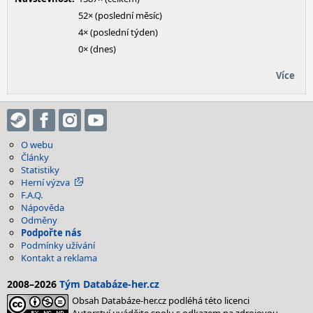
52× (poslední měsíc)
4× (poslední týden)
0× (dnes)
Více
O webu
Články
Statistiky
Herní výzva
F.A.Q.
Nápověda
Odměny
Podpořte nás
Podmínky užívání
Kontakt a reklama
2008–2026
Tým Databáze-her.cz
Obsah Databáze-her.cz podléhá této licenci