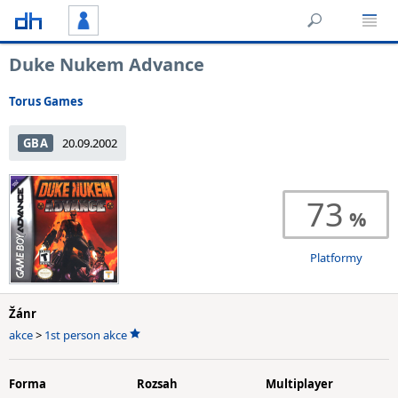
Duke Nukem Advance
Torus Games
GBA
20.09.2002
73
Platformy
Žánr
akce
>
1st person akce
Forma
Rozsah
Multiplayer