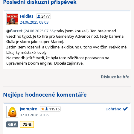
Poslední diskuzní příspěvek
Feidias
3477
24.06.2025 08:03
@
Garret
(24.06.2025 07:55)
: taky jsem koukal:). Ten hraje snad
všechno tyjo:). Je to hra pro Game Boy Advance no:), tedy barevná
škála je skoro jako super Mario:).
Zatím jsem rozehrál a uvidíme jak dlouho u toho vydržím. Nejvíc mě
lákají ty městské levely.
Na moddb ještě tvrdí, že byla tato záležitost postavena na
upraveném Doom enginu. Docela zajímavé.
Diskuze ke hře
Nejlépe hodnocené komentáře
jvempire
11915
Dohráno
07.03.2026 20:06
75
GBA