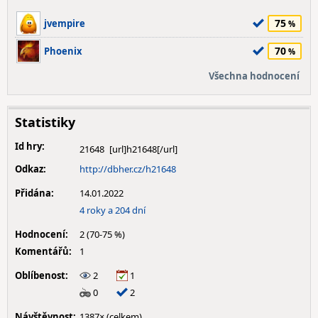
75
jvempire
70
Phoenix
Všechna hodnocení
Statistiky
Id hry:
21648
Odkaz:
http://dbher.cz/h21648
Přidána:
14.01.2022
4 roky a 204 dní
Hodnocení:
2 (70-75 %)
Komentářů:
1
Oblíbenost:
2
1
0
2
Návštěvnost:
1387× (celkem)