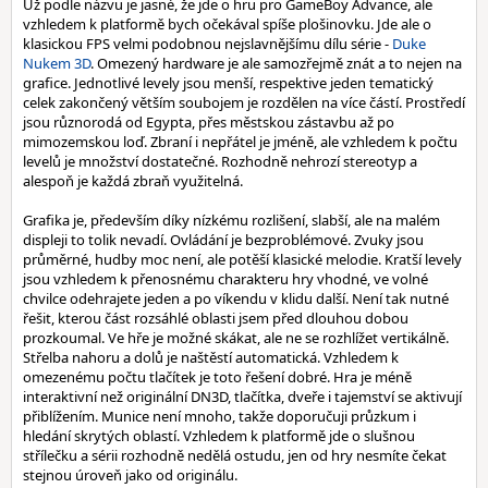
Už podle názvu je jasné, že jde o hru pro GameBoy Advance, ale
vzhledem k platformě bych očekával spíše plošinovku. Jde ale o
klasickou FPS velmi podobnou nejslavnějšímu dílu série -
Duke
Nukem 3D
. Omezený hardware je ale samozřejmě znát a to nejen na
grafice. Jednotlivé levely jsou menší, respektive jeden tematický
celek zakončený větším soubojem je rozdělen na více částí. Prostředí
jsou různorodá od Egypta, přes městskou zástavbu až po
mimozemskou loď. Zbraní i nepřátel je jméně, ale vzhledem k počtu
levelů je množství dostatečné. Rozhodně nehrozí stereotyp a
alespoň je každá zbraň využitelná.
Grafika je, především díky nízkému rozlišení, slabší, ale na malém
displeji to tolik nevadí. Ovládání je bezproblémové. Zvuky jsou
průměrné, hudby moc není, ale potěší klasické melodie. Kratší levely
jsou vzhledem k přenosnému charakteru hry vhodné, ve volné
chvilce odehrajete jeden a po víkendu v klidu další. Není tak nutné
řešit, kterou část rozsáhlé oblasti jsem před dlouhou dobou
prozkoumal. Ve hře je možné skákat, ale ne se rozhlížet vertikálně.
Střelba nahoru a dolů je naštěstí automatická. Vzhledem k
omezenému počtu tlačítek je toto řešení dobré. Hra je méně
interaktivní než originální DN3D, tlačítka, dveře i tajemství se aktivují
přiblížením. Munice není mnoho, takže doporučuji průzkum i
hledání skrytých oblastí. Vzhledem k platformě jde o slušnou
střílečku a sérii rozhodně nedělá ostudu, jen od hry nesmíte čekat
stejnou úroveň jako od originálu.