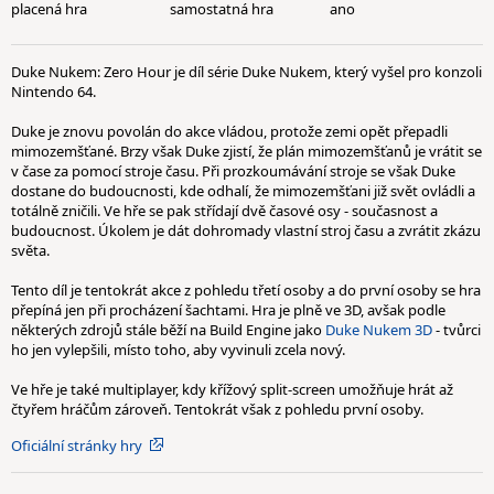
placená hra
samostatná hra
ano
Duke Nukem: Zero Hour je díl série Duke Nukem, který vyšel pro konzoli
Nintendo 64.
Duke je znovu povolán do akce vládou, protože zemi opět přepadli
mimozemšťané. Brzy však Duke zjistí, že plán mimozemšťanů je vrátit se
v čase za pomocí stroje času. Při prozkoumávání stroje se však Duke
dostane do budoucnosti, kde odhalí, že mimozemšťani již svět ovládli a
totálně zničili. Ve hře se pak střídají dvě časové osy - současnost a
budoucnost. Úkolem je dát dohromady vlastní stroj času a zvrátit zkázu
světa.
Tento díl je tentokrát akce z pohledu třetí osoby a do první osoby se hra
přepíná jen při procházení šachtami. Hra je plně ve 3D, avšak podle
některých zdrojů stále běží na Build Engine jako
Duke Nukem 3D
- tvůrci
ho jen vylepšili, místo toho, aby vyvinuli zcela nový.
Ve hře je také multiplayer, kdy křížový split-screen umožňuje hrát až
čtyřem hráčům zároveň. Tentokrát však z pohledu první osoby.
Oficiální stránky hry