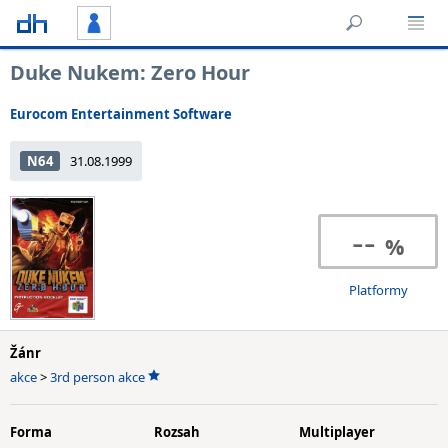
Duke Nukem: Zero Hour
Eurocom Entertainment Software
N64
31.08.1999
--
Platformy
Žánr
akce
>
3rd person akce
Forma
Rozsah
Multiplayer