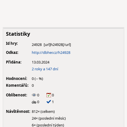
Statistiky
Id hry:
24928
Odkaz:
http://dbher.cz/h24928
Přidána:
13.03.2024
2 roky a 147 dní
Hodnocení:
0 (-- %)
Komentářů:
0
Oblíbenost:
0
0
0
1
Návštěvnost:
812× (celkem)
24× (poslední měsíc)
6× (poslední týden)