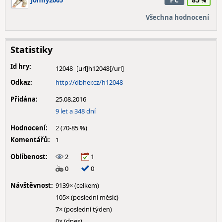
Johny2005
PC
Všechna hodnocení
Statistiky
Id hry:
12048
Odkaz:
http://dbher.cz/h12048
Přidána:
25.08.2016
9 let a 348 dní
Hodnocení:
2 (70-85 %)
Komentářů:
1
Oblíbenost:
2
1
0
0
Návštěvnost:
9139× (celkem)
105× (poslední měsíc)
7× (poslední týden)
0× (dnes)