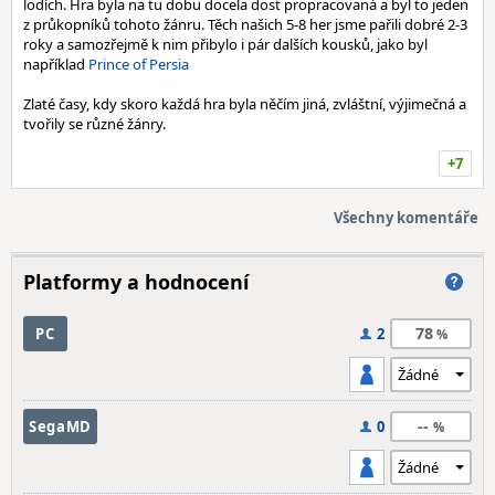
lodích. Hra byla na tu dobu docela dost propracovaná a byl to jeden
z průkopníků tohoto žánru. Těch našich 5-8 her jsme pařili dobré 2-3
roky a samozřejmě k nim přibylo i pár dalších kousků, jako byl
například
Prince of Persia
Zlaté časy, kdy skoro každá hra byla něčím jiná, zvláštní, výjimečná a
tvořily se různé žánry.
+7
Všechny komentáře
Platformy a hodnocení
78
PC
2
--
SegaMD
0