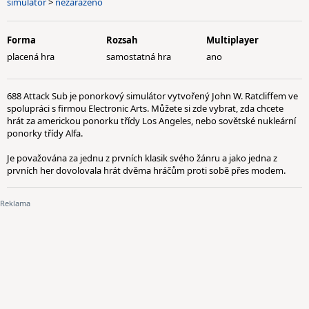
simulátor
>
nezařazeno
Forma
Rozsah
Multiplayer
placená hra
samostatná hra
ano
688 Attack Sub je ponorkový simulátor vytvořený John W. Ratcliffem ve
spolupráci s firmou Electronic Arts. Můžete si zde vybrat, zda chcete
hrát za americkou ponorku třídy Los Angeles, nebo sovětské nukleární
ponorky třídy Alfa.
Je považována za jednu z prvních klasik svého žánru a jako jedna z
prvních her dovolovala hrát dvěma hráčům proti sobě přes modem.