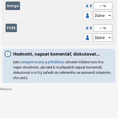
--
Amiga
0
--
PC98
0
Hodnotit, napsat komentář, diskutovat…
Jako
zaregistrovaný
a
přihlášený
uživatel můžete tuto hru
nejen ohodnotit, ale také k ní případně napsat komentář,
diskutovat o ní či ji zařadit do některého ze seznamů (vlastním,
chci atd.).