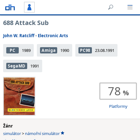
688 Attack Sub
John W. Ratcliff
•
Electronic Arts
PC
1989
Amiga
1990
PC98
23.08.1991
SegaMD
1991
78
Platformy
Žánr
simulátor
>
námořní simulátor