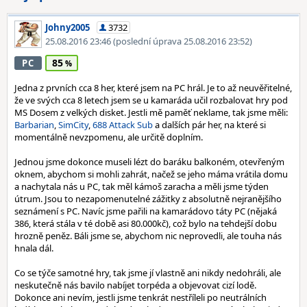
Johny2005
3732
25.08.2016 23:46
(poslední úprava 25.08.2016 23:52)
85
PC
Jedna z prvních cca 8 her, které jsem na PC hrál. Je to až neuvěřitelné,
že ve svých cca 8 letech jsem se u kamaráda učil rozbalovat hry pod
MS Dosem z velkých disket. Jestli mě paměť neklame, tak jsme měli:
Barbarian
,
SimCity
,
688 Attack Sub
a dalších pár her, na které si
momentálně nevzpomenu, ale určitě doplním.
Jednou jsme dokonce museli lézt do baráku balkoném, otevřeným
oknem, abychom si mohli zahrát, načež se jeho máma vrátila domu
a nachytala nás u PC, tak měl kámoš zaracha a měli jsme týden
útrum. Jsou to nezapomenutelné zážitky z absolutně nejranějšího
seznámení s PC. Navíc jsme pařili na kamarádovo táty PC (nějaká
386, která stála v té době asi 80.000kč), což bylo na tehdejší dobu
hrozně peněz. Báli jsme se, abychom nic neprovedli, ale touha nás
hnala dál.
Co se týče samotné hry, tak jsme jí vlastně ani nikdy nedohráli, ale
neskutečně nás bavilo nabíjet torpéda a objevovat cizí lodě.
Dokonce ani nevím, jestli jsme tenkrát nestříleli po neutrálních