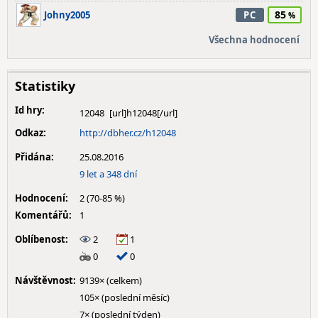
85
Johny2005
PC
Všechna hodnocení
Statistiky
Id hry:
12048
Odkaz:
http://dbher.cz/h12048
Přidána:
25.08.2016
9 let a 348 dní
Hodnocení:
2 (70-85 %)
Komentářů:
1
Oblíbenost:
2
1
0
0
Návštěvnost:
9139× (celkem)
105× (poslední měsíc)
7× (poslední týden)