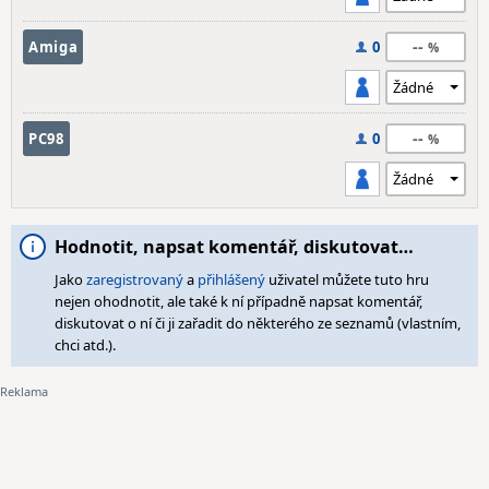
--
Amiga
0
--
PC98
0
Hodnotit, napsat komentář, diskutovat…
Jako
zaregistrovaný
a
přihlášený
uživatel můžete tuto hru
nejen ohodnotit, ale také k ní případně napsat komentář,
diskutovat o ní či ji zařadit do některého ze seznamů (vlastním,
chci atd.).