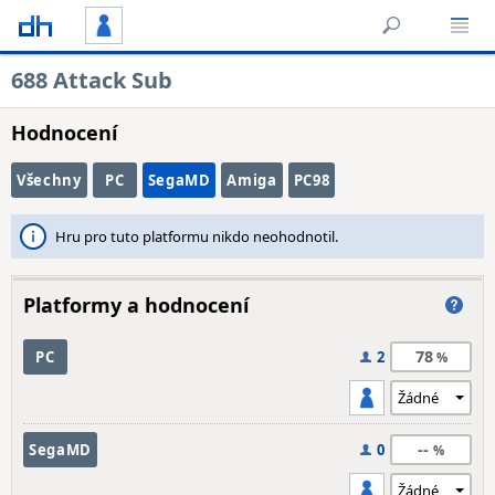
688 Attack Sub
Hodnocení
Všechny
PC
SegaMD
Amiga
PC98
Hru pro tuto platformu nikdo neohodnotil.
Platformy a hodnocení
78
PC
2
--
SegaMD
0