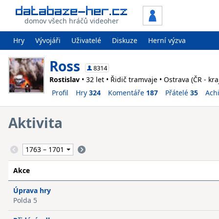
domov všech hráčů videoher
Hry
Vývojáři
Uživatelé
Diskuze
Herní výzva
Ross
8314
Rostislav
• 32 let • Řidič tramvaje • Ostrava (ČR - kr
Profil
Hry
324
Komentáře
187
Přátelé
35
Ach
Aktivita
Akce
Úprava hry
Polda 5