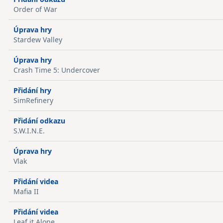
Order of War
Úprava hry
Stardew Valley
Úprava hry
Crash Time 5: Undercover
Přidání hry
SimRefinery
Přidání odkazu
S.W.I.N.E.
Úprava hry
Vlak
Přidání videa
Mafia II
Přidání videa
Leaf it Alone