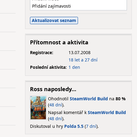
Přidání zajímavosti
Přítomnost a aktivita
Registrace:
13.07.2008
18 let a 27 dní
Poslední aktivita:
1 den
Ross naposledy…
Ohodnotil
SteamWorld Build
na
80 %
(
48 dní
).
Napsal komentář k
SteamWorld Build
(
48 dní
).
Diskutoval u hry
Polda 5.5
(
7 dní
).