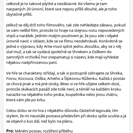
celkově je to takové plytké a nezábavné. Ke všemu je tam
nacpaných 20 úrovní, které sice nejsou příliš dlouhé, ale je toho
zbytečně příliš.
Jelikož se děj drží toho filmového, tak zde nehledejte zábavu, pokud
se vám nelíbil film, protože to hraje na stejnou notu nepovedených
vtipů a narážek. Jedním malým pozitivem je, že jsou zde i nějaké
úrovně navíc v oblasti, kde se ve filmu neodehrávali. Konkrétně se
jedná o výpravu, kdy Artie musí splnit jednu zkoušku, aby se z něj
stal muž, a tak se vydává společně se Shrekem a Oslíkem do
zamrzlých vrcholků hor (nepamatuji si název), kde mají vyhledat
nějakou nadpřirozenou paní.
Ve hře se charaktery střídají, a tak si postupně zahrajete za Shreka,
Fionu, Kocoura, Oslíka, Artieho a Šípkovou Růženku. Každá z postav
se chová jinak a má jiné útoky. Bitev si ve hře užijete celkem dost,
protože skákacích pasáží zde tolik není, a téměř na každém kroku
narazíte na nějakého toho piráta, loupežníka nebo jinou chátru,
která vám jde po krku.
Celou dobu se mi hra z nějakého důvodu částečně lagovala, tím
stylem, že mi neustále postava především při skoku spíše ucukla a já
se objevil o kus dál, než bylo na plánu.
Pro:
Měnění postav, rozšíření příběhu