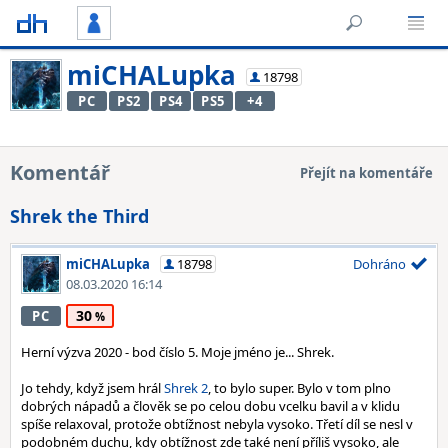
miCHALupka
18798
PC
PS2
PS4
PS5
+4
Komentář
Přejít na komentáře
Shrek the Third
miCHALupka
18798
Dohráno
08.03.2020 16:14
30
PC
Herní výzva 2020 - bod číslo 5. Moje jméno je... Shrek.
Jo tehdy, když jsem hrál
Shrek 2
, to bylo super. Bylo v tom plno
dobrých nápadů a člověk se po celou dobu vcelku bavil a v klidu
spíše relaxoval, protože obtížnost nebyla vysoko. Třetí díl se nesl v
podobném duchu, kdy obtížnost zde také není příliš vysoko, ale