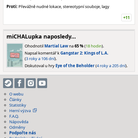
Proti:
Převážně nudné lokace, stereotypní souboje, lagy
+11
miCHALupka naposledy…
Ohodnotil
Martial Law
na
65 %
(
18 hodin
).
Napsal komentář k
Gangstar 2: Kings of L.A.
(
3 roky a 106 dní
).
Diskutoval u hry
Eye of the Beholder
(
4 roky a 205 dní
).
O webu
Články
Statistiky
Herní výzva
F.A.Q.
Nápověda
Odměny
Podpořte nás