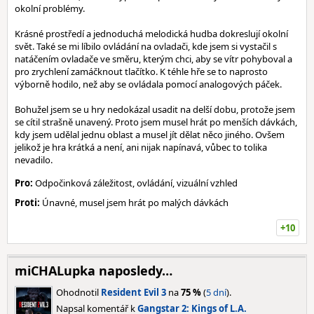
okolní problémy.
Krásné prostředí a jednoduchá melodická hudba dokreslují okolní
svět. Také se mi líbilo ovládání na ovladači, kde jsem si vystačil s
natáčením ovladače ve směru, kterým chci, aby se vítr pohyboval a
pro zrychlení zamáčknout tlačítko. K téhle hře se to naprosto
výborně hodilo, než aby se ovládala pomocí analogových páček.
Bohužel jsem se u hry nedokázal usadit na delší dobu, protože jsem
se cítil strašně unavený. Proto jsem musel hrát po menších dávkách,
kdy jsem udělal jednu oblast a musel jít dělat něco jiného. Ovšem
jelikož je hra krátká a není, ani nijak napínavá, vůbec to tolika
nevadilo.
Pro:
Odpočinková záležitost, ovládání, vizuální vzhled
Proti:
Únavné, musel jsem hrát po malých dávkách
+10
miCHALupka naposledy…
Ohodnotil
Resident Evil 3
na
75 %
(
5 dní
).
Napsal komentář k
Gangstar 2: Kings of L.A.