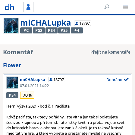
miCHALupka
18797
PC
PS2
PS4
PS5
+4
Komentář
Přejít na komentáře
Flower
miCHALupka
18797
Dohráno
07.01.2021 14:22
70
PS4
Herní výzva 2021 - bod č. 1 Pacifista
Když pacifista, tak tedy pořádný. Jste vítr a jen tak si poletujete
šedivou krajinou a při tom sbíráte lístky květin a přebarvujete svět
do krásných barev a obnovujete zaniklé okolí. Je to taková krásně
meditativní hra, u které vypnete a přestanete myslet na všechny