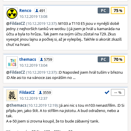
75
Renco
491
PC
10.12.2019 13:08
@
FildasCZ
(10.12.2019 12:37)
: M103 a T110 E5 jsou v nynější době
jedny z nejhorších tanků ve wotku :) Já jsem je hrál u kamaráda na
účtu a byla to hrůza.. Tak jsem na svým účtu zůstal na T29. Zkus
vyexpit jinou lajnu a počkej si, až je vylepšej.. Takhle si akorát zkazíš
chuť na hraní.
70
themacs
5759
PC
10.12.2019 13:04
@
FildasCZ
(10.12.2019 12:37)
: :D Naposled jsem hrál tuším v březnu
:D Ale asi to na vánoce zas opráším no ...
--
FildasCZ
3559
10.12.2019 12:37
@
themacs
(10.12.2019 12:19)
: Já ani nic s tou m103 nenastřílím. :D Si
přijdu jen, jako štít. A to střílím na jistotu. A bud odraženo, nebo a
tak.
A e-50 jsem si zrovna koupil, že to bude zábavný tank.