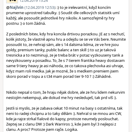
12.04.2019 15:24
@
Najlvin
(12.04.2019 12:53)
: :) to je irelevantní, když koncím
prumerne uprostred tabulky. :) Soudit dle celkových statisitk umí
každý, ale posoudit jednotlivé hry nikoliv. A samozřejmě ty hry
postnu :) o tom žádná.
Z posledních bitev, kdy hra koncila drtivou porazkou. JE az s nechutí,
kolik jistoty, že vlastně apnu hru a odejdu se se ve Vás bere. Neumite
posoudit to, ze nehraji sám, ale s 14 dalsima lidma, ze ve hre jsou
goldy, premium tanky, public balanc a ten skill :) to uz je taková
tresnicka a to nezminuji, ze je treba brát v potaz vyzkouseny tank a
nevyzkouseny a posadku. To, že s 7 tierem frantika heavy dostavam
same 9 tiery heavy je asi náhoda, ze co takova plechovka asi uhraje,
kdyz mam roli medka. Jak je mozné, že s medkem premiem jsem
skoro porad v topu a s t34 mam porad tier 9-10 ? :) Záhádné.
Nikdo nepsal o tom, že hraju nějak dobre, ale ze hru lidem nekurvim
nestojím nekempuji, ale dokud me hry nesleduješ, tak prd víš :).
Jestli si myslis, ze je zabava cekat 10 minut na basy s ostatníma, tak
neni to radeji chcipnu a to taky dělám :). Nehral si se mnou ani CW,
kde ja rajce strkal fialové do kapsy, protoze neumely poslouchat.
Zeptej se z clanu DW :) Dark Warriros :), kde jsem byl 3 nejlepsi z
clanu. A proc? Protoze jsem rajče. Logika.