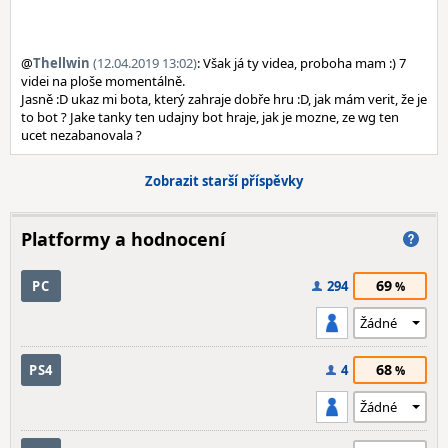
@
Thellwin
(12.04.2019 13:02)
: Však já ty videa, proboha mam :) 7
videi na ploše momentálně.
Jasně :D ukaz mi bota, který zahraje dobře hru :D, jak mám verit, že je
to bot ? Jake tanky ten udajny bot hraje, jak je mozne, ze wg ten
ucet nezabanovala ?
Zobrazit starší příspěvky
Platformy a hodnocení
69
PC
294
68
PS4
4