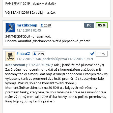
PANSFKA112019 nabiják + stabilák
VGJBSAK112019 35x velký hasičák
85
mrazikcomp
2039
PC
12.12.2019 02:45
S4NT4SG0TG0L9 - dnesny kod.
Pridava kamufláž „Vícebarevná světlá přepadová „zebra“
--
FildasCZ
3559
11.12.2019 19:46 (poslední úprava 11.12.2019 19:57)
@
Karasman
(11.12.2019 07:48)
: Tak :) jasně, že má plusové body :)
Závěrečné hodnocení mohu dát až s komentářem a až budu mít
všechny tanky a mohu dát objektivnější hodnocení. Preci jen tank vs
vylepseny tank vs prumerní dva hráči pruměrná situace víme, kdo
vyhraje. Pokud jsou oba koncentrováni dobře :)
Momentálně se cítím, tak na 30-50% :) a kdybych měl všechny
premium tanky, který vím, že jsou zábavné a hraje se s nimi dobře a
mám výborný mm, tak i 70% třeba heavy tank u poláku premiovka.
King tygr výborný tank z prime :)