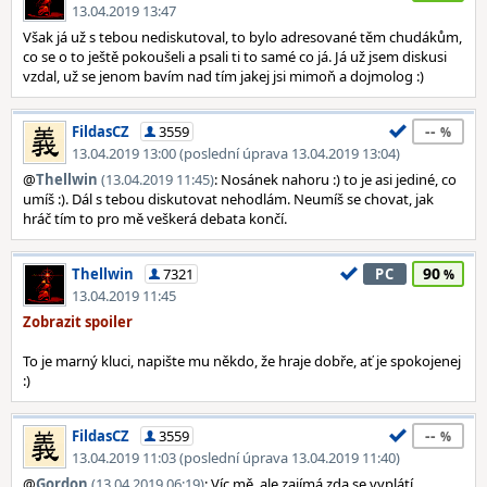
13.04.2019 13:47
Však já už s tebou nediskutoval, to bylo adresované těm chudákům,
co se o to ještě pokoušeli a psali ti to samé co já. Já už jsem diskusi
vzdal, už se jenom bavím nad tím jakej jsi mimoň a dojmolog :)
--
FildasCZ
3559
13.04.2019 13:00 (poslední úprava 13.04.2019 13:04)
@
Thellwin
(13.04.2019 11:45)
: Nosánek nahoru :) to je asi jediné, co
umíš :). Dál s tebou diskutovat nehodlám. Neumíš se chovat, jak
hráč tím to pro mě veškerá debata končí.
90
Thellwin
7321
PC
13.04.2019 11:45
To je marný kluci, napište mu někdo, že hraje dobře, ať je spokojenej
:)
--
FildasCZ
3559
13.04.2019 11:03 (poslední úprava 13.04.2019 11:40)
@
Gordon
(13.04.2019 06:19)
: Víc mě, ale zajímá zda se vyplátí