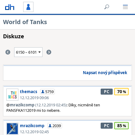
World of Tanks
Diskuze
Napsat nový příspěvek
70
themacs
5759
PC
12.12.2019 09:06
@
mrazikcomp
(12.12.2019 02:45)
: Díky, nicméně ten
PANSFKA112019 mi to nebere.
85
mrazikcomp
2039
PC
12.12.2019 02:45