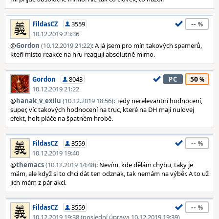
--
FildasCZ
3559
10.12.2019 23:36
@
Gordon
(10.12.2019 21:22)
: A já jsem pro mín takových spamerů,
kteří místo reakce na hru reagují absolutně mimo.
50
Gordon
8043
PC
10.12.2019 21:22
@
hanak_v_exilu
(10.12.2019 18:56)
: Tedy nerelevantní hodnocení,
super, víc takových hodnocení na truc, které na DH mají nulovej
efekt, holt pláče na špatném hrobě.
--
FildasCZ
3559
10.12.2019 19:40
@
themacs
(10.12.2019 14:48)
: Nevím, kde dělám chybu, taky je
mám, ale když si to chci dát ten odznak, tak nemám na výběr. A to už
jich mám z pár akcí.
--
FildasCZ
3559
10.12.2019 19:38 (poslední úprava 10.12.2019 19:39)