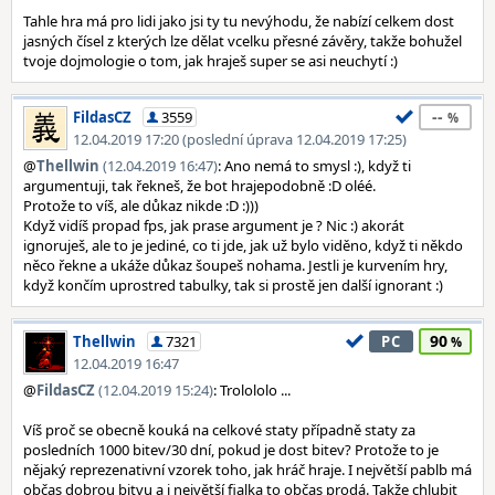
Tahle hra má pro lidi jako jsi ty tu nevýhodu, že nabízí celkem dost
jasných čísel z kterých lze dělat vcelku přesné závěry, takže bohužel
tvoje dojmologie o tom, jak hraješ super se asi neuchytí :)
--
FildasCZ
3559
12.04.2019 17:20 (poslední úprava 12.04.2019 17:25)
@
Thellwin
(12.04.2019 16:47)
: Ano nemá to smysl :), když ti
argumentuji, tak řekneš, že bot hrajepodobně :D oléé.
Protože to víš, ale důkaz nikde :D :)))
Když vidíš propad fps, jak prase argument je ? Nic :) akorát
ignoruješ, ale to je jediné, co ti jde, jak už bylo viděno, když ti někdo
něco řekne a ukáže důkaz šoupeš nohama. Jestli je kurvením hry,
když končím uprostred tabulky, tak si prostě jen další ignorant :)
90
Thellwin
7321
PC
12.04.2019 16:47
@
FildasCZ
(12.04.2019 15:24)
: Trolololo ...
Víš proč se obecně kouká na celkové staty případně staty za
posledních 1000 bitev/30 dní, pokud je dost bitev? Protože to je
nějaký reprezenativní vzorek toho, jak hráč hraje. I největší pablb má
občas dobrou bitvu a i největší fialka to občas prodá. Takže chlubit