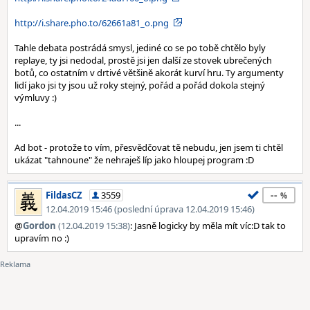
http://i.share.pho.to/62661a81_o.png
Tahle debata postrádá smysl, jediné co se po tobě chtělo byly
replaye, ty jsi nedodal, prostě jsi jen další ze stovek ubrečených
botů, co ostatním v drtivé většině akorát kurví hru. Ty argumenty
lidí jako jsi ty jsou už roky stejný, pořád a pořád dokola stejný
výmluvy :)
...
Ad bot - protože to vím, přesvědčovat tě nebudu, jen jsem ti chtěl
ukázat "tahnoune" že nehraješ líp jako hloupej program :D
--
FildasCZ
3559
12.04.2019 15:46 (poslední úprava 12.04.2019 15:46)
@
Gordon
(12.04.2019 15:38)
: Jasně logicky by měla mít víc:D tak to
upravím no :)