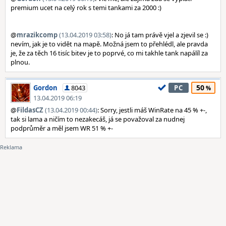
premium ucet na celý rok s temi tankami za 2000 :)
@
mrazikcomp
(13.04.2019 03:58)
: No já tam právě vjel a zjevil se :)
nevím, jak je to vidět na mapě. Možná jsem to přehlédl, ale pravda
je, že za těch 16 tisíc bitev je to poprvé, co mi takhle tank napálíl za
plnou.
50
Gordon
8043
PC
13.04.2019 06:19
@
FildasCZ
(13.04.2019 00:44)
: Sorry, jestli máš WinRate na 45 % +-,
tak si lama a ničím to nezakecáš, já se považoval za nudnej
podprůměr a měl jsem WR 51 % +-