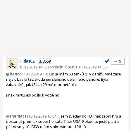
--
FildasCZ
3559
10.12.2019 14:36 (poslední úprava 10.12.2019 14:36)
@
Renco
(10.12.2019 13:08)
: Já mám 63 tanků :D v garáži. Mně zase
nejvíc bavila t32 škoda jen slabšího děla, nebo pancíře. Byla
zábavnější, jak t34 a t29 mě moc netáhla.
Jinak m103 asi pošlu k vodě no.
@
themacs
(10.12.2019 13:04)
: Jsem zvědav no ::D jinak zapni hru a
dostaneš premiak super hellcata 7 tier USA. Pokud to ještě platí a
pár nesmyslů. BTW mám s ním winrate 13% :D