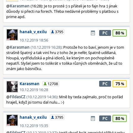
@
Karasman
(16:28): Je to prosté :) s přáteli je to fajn hra :) jinak
důvody si přecti na forech. Třeba nedávné problémy s platbou s
prime apd.
hanak_v_exilu
3795
80
PC
10.12.2019 18:56
@
Karasman
(10.12.2019 16:28)
: Protože ho to baví, jenom je v tom
strašně špatný a tak viní hru z toho že je nefér, špatně udělaná,
hloupá, vydřidušská a plná idiotů, ke kterým on pochopitelně
nepatří. Slyšel jsem to tolikrát v tolika různých obměnách, že už to
znám jako básničku.
75
Karasman
12708
PC
10.12.2019 16:28
@
FildasCZ
(10.12.2019 14:36)
: Mně by teda zajímalo, proč to pořád
hraješ, když jsi tomu dal nulu... :-)
hanak_v_exilu
3795
80
PC
10.12.2019 15:35
@
FildasCZ
(10.12.2019 12:37)
: Jestli chceš hrát americké těžké tanky,