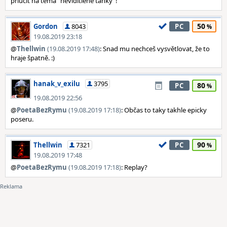
přiučit na téma "neviditlené tanky"!
50
Gordon
8043
PC
19.08.2019 23:18
@
Thellwin
(19.08.2019 17:48)
: Snad mu nechceš vysvětlovat, že to
hraje špatně. :)
hanak_v_exilu
3795
80
PC
19.08.2019 22:56
@
PoetaBezRymu
(19.08.2019 17:18)
: Občas to taky takhle epicky
poseru.
90
Thellwin
7321
PC
19.08.2019 17:48
@
PoetaBezRymu
(19.08.2019 17:18)
: Replay?