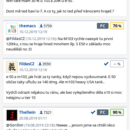
Win rate mám 30 % u 103 a 20% u e-50 .
Dost mě ted baví is-7. A co ty, jak to ted před Vánocemi hraješ ?
70
themacs
5759
PC
10.12.2019 12:19
@
FildasCZ
(10.12.2019 12:16)
: Na M103 rychle naexpit tu první
120tku, s tou se hraje hned mnohem líp. S E50 v základu moc
neuděláš no :D
--
FildasCZ
3559
10.12.2019 12:16
e-50 a m103, jak hrát za ty tanky, když nejsou vyzkoumané. E-50
občas taky uflušu za 140 dmg. Ale m103 heavy USA tank..
Vydrží odrazit nějakou tu ránu, ale bez vylepšeného děla x10 si moc
nelajznu u tier 10
90
Thellwin
7321
PC
20.08.2019 01:11
@
Gordon
(19.08.2019 23:18)
: Neeee ... jenom jsme se chtěl něco