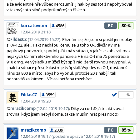
a že evidentně hře vůbec nerozumíš. Jinak by ses totiž nepohyboval
v takovýchto silně podprůměrných číslech.
80
kurcatovium
4586
PC
12.04.2019 21:18
@
FildasCZ
(12.04.2019 15:27)
: Přiznám se, že jsem si pustil jen replay
s KV-122, ale... Fakt nechápu, čemu se u toho O-I divíš? KV má
papírový podvozek, spodní plát má v situaci, v jaké ses objevil, max
nějakých 65 mm efektivního pancíře a HE na O-I má 75 penetraci a
910 dmg. Ve výsledku můžeš být spíš rád, že tě rovnou nevypnul. A
jinak ta situace přesně ilustruje tvůj skill. Vyjedeš na O-I, dostaneš
ránu za 800 a místo, abys ho vypnul, protože 20 s nabíjí, tak
odcouváš za kámen... Víc asi netřeba rozebírat.
--
FildasCZ
3559
12.04.2019 19:20
@
mrazikcomp
(12.04.2019 19:17)
: Díky za cod :D já to aktivoval
zrovna, kdyz jsem nebyl doma, takze musím hrát pres noc :))
85
mrazikcomp
2039
PC
12.04.2019 19:17 (poslední úprava 12.04.2019 19:17)