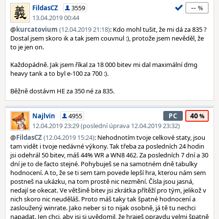
--
FildasCZ
3559
13.04.2019 00:44
@
kurcatovium
(12.04.2019 21:18)
: Kdo mohl tušit, že mi dá za 835 ?
Dostal jsem skoro ik a tak jsem couvnul :), protože jsem nevěděl, že
to je jen on.
Každopádně. Jak jsem říkal za 18 000 bitev mi dal maximální dmg
heavy tank a to byl e-100 za 700 :).
Běžně dostávm HE za 350 né za 835.
40
Najlvin
4955
PC
12.04.2019 23:29 (poslední úprava 12.04.2019 23:32)
@
FildasCZ
(12.04.2019 15:24)
: Nehodnotím tvoje celkové staty, jsou
tam vidět i tvoje nedávné výkony. Tak třeba za posledních 24 hodin
jsi odehrál 50 bitev, máš 44% WR a WN8 462. Za posledních 7 dní a 30
dní je to de facto stejné. Pohybuješ se na samotném dně tabulky
hodnocení. A to, že se ti sem tam povede lepší hra, kterou nám sem
postneš na ukázku, na tom prostě nic nezmění. Čísla jsou jasná,
nedají se okecat. Ve většině bitev jsi zkrátka přítěží pro tým, jelikož v
nich skoro nic neuděláš. Proto máš taky tak špatné hodnocení a
zasloužený winrate. Jako neber si to nijak osobně, já tě tu nechci
napadat. Jen chci, aby jsi si uvědomil, že hraješ opravdu velmi špatně