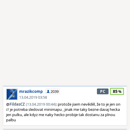
85
mrazikcomp
2039
PC
13.04.2019 03:58
@
FildasCZ
(13.04.2019 00:44)
: protože jsem nevěděl, že to je jen on
// je potreba sledovat minimapu , jinak me taky bezne davaj hecka
jen pulku, ale kdyz me naky hecko probije tak dostanu za plnou
palbu