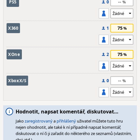
--
PS5
0
75
X360
1
75
XOne
2
--
XboxX/S
0
Hodnotit, napsat komentář, diskutovat…
Jako
zaregistrovaný
a
přihlášený
uživatel můžete tuto hru
nejen ohodnotit, ale také k ní případně napsat komentář,
diskutovat o ní či ji zařadit do některého ze seznamů (vlastním,
chci atd.).