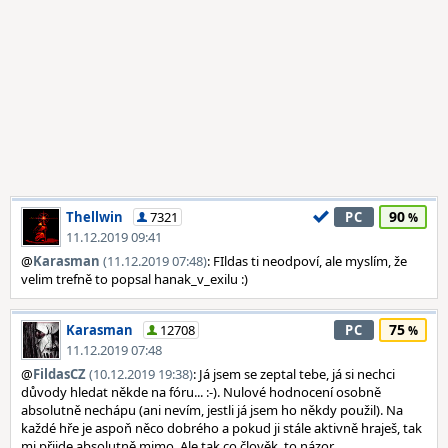
90
Thellwin
7321
PC
11.12.2019 09:41
@
Karasman
(11.12.2019 07:48)
: FIldas ti neodpoví, ale myslím, že
velim trefně to popsal hanak_v_exilu :)
75
Karasman
12708
PC
11.12.2019 07:48
@
FildasCZ
(10.12.2019 19:38)
: Já jsem se zeptal tebe, já si nechci
důvody hledat někde na fóru... :-). Nulové hodnocení osobně
absolutně nechápu (ani nevím, jestli já jsem ho někdy použil). Na
každé hře je aspoň něco dobrého a pokud ji stále aktivně hraješ, tak
mi přijde absolutně mimo. Ale tak co člověk, to názor.