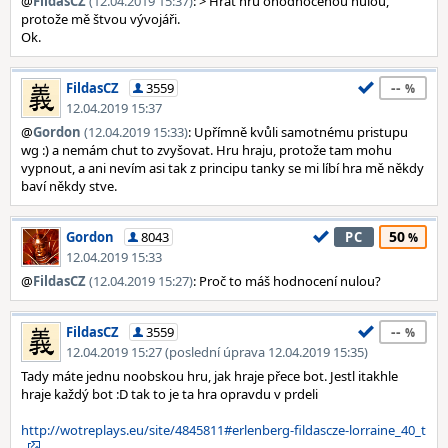
@
FildasCZ
(12.04.2019 15:37)
: > Hrát hru ohodnocenou nulou,
protože mě štvou vývojáři.
Ok.
--
FildasCZ
3559
12.04.2019 15:37
@
Gordon
(12.04.2019 15:33)
: Upřímně kvůli samotnému pristupu
wg :) a nemám chut to zvyšovat. Hru hraju, protože tam mohu
vypnout, a ani nevím asi tak z principu tanky se mi líbí hra mě někdy
baví někdy stve.
50
Gordon
8043
PC
12.04.2019 15:33
@
FildasCZ
(12.04.2019 15:27)
: Proč to máš hodnocení nulou?
--
FildasCZ
3559
12.04.2019 15:27 (poslední úprava 12.04.2019 15:35)
Tady máte jednu noobskou hru, jak hraje přece bot. Jestl itakhle
hraje každý bot :D tak to je ta hra opravdu v prdeli
http://wotreplays.eu/site/4845811#erlenberg-fildascze-lorraine_40_t