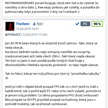
WOT8ANNIVERSARY porad funguje, vlozil sem ted a du vybirat 5x
nasobky a zitra dalsi :), free expy polezou jak vztekly, a posadka do
pattona taky kdyz ji prosvistim 2 dny na 5 tankach :)
90
Thellwin
7321
PC
12.04.2019 18:51
@
FildasCZ
(12.04.2019 17:20)
:
Jen 45.78 % bitev kterých se účastníš končí výhrou - fakt, který se
nedá okecat.
Na skoro žádném tanku nejsi schopný nastřílet ani svoje hp
(nezkoumal jsem jich teda všech 200+) - fakt který nejde okecat.
Ten bot co jsem ti sem posílal podle tvrdých čísel hraje z
dlouhodobého hlediska opravdu podobně - to taky nejde okecat.
Tak mi řekni, kde je ten tvůj přínos pro tým ty "prostředku tabulky"
:D
Jestli jsi měl v nějaké bitvě propad FPS tak co s tím? Jestli to máš v
každé bitvě, tak si pořid lepší PC nebo si ho nech vyladit, protože to
je jenom tvůj problém. Co těma propadama FPS chceš omlouvat?
Btw propad na 50 FPS je pořád propad na hodnoty, který jsou v
pohodě hratelný, tak se přestaň vymlouvat.