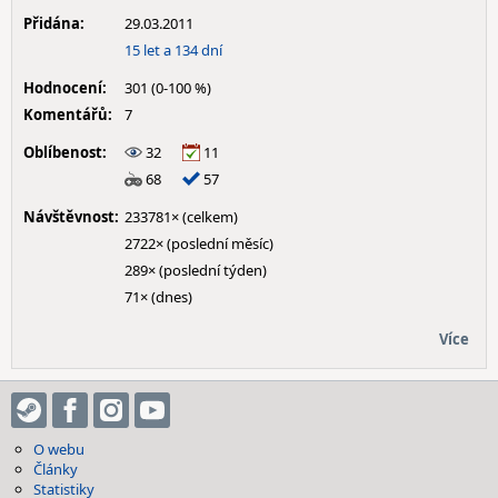
Přidána:
29.03.2011
15 let a 134 dní
Hodnocení:
301 (0-100 %)
Komentářů:
7
Oblíbenost:
32
11
68
57
Návštěvnost:
233781× (celkem)
2722× (poslední měsíc)
289× (poslední týden)
71× (dnes)
Více
O webu
Články
Statistiky