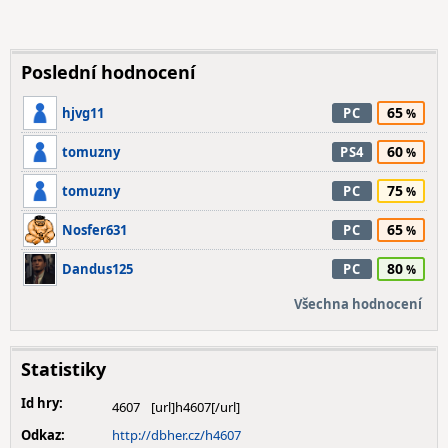
Poslední hodnocení
65
hjvg11
PC
60
tomuzny
PS4
75
tomuzny
PC
65
Nosfer631
PC
80
Dandus125
PC
Všechna hodnocení
Statistiky
Id hry:
4607
Odkaz:
http://dbher.cz/h4607