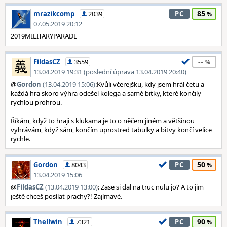
85
mrazikcomp
2039
PC
07.05.2019 20:12
2019MILITARYPARADE
--
FildasCZ
3559
13.04.2019 19:31 (poslední úprava 13.04.2019 20:40)
@
Gordon
(13.04.2019 15:06)
:Kvůli včerejšku, kdy jsem hrál četu a
každá hra skoro výhra odešel kolega a samé bitky, které končily
rychlou prohrou.
Říkám, když to hraji s klukama je to o něčem jiném a většinou
vyhrávám, když sám, končím uprostred tabulky a bitvy končí velice
rychle.
50
Gordon
8043
PC
13.04.2019 15:06
@
FildasCZ
(13.04.2019 13:00)
: Zase si dal na truc nulu jo? A to jim
ještě chceš posílat prachy?! Zajímavé.
90
Thellwin
7321
PC