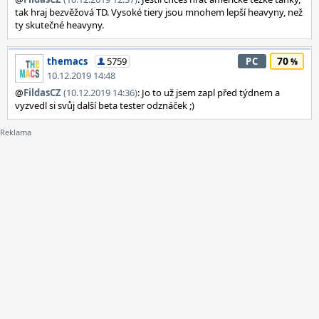
tak hraj bezvěžová TD. Vysoké tiery jsou mnohem lepší heavyny, než
ty skutečné heavyny.
70
themacs
5759
PC
10.12.2019 14:48
@
FildasCZ
(10.12.2019 14:36)
: Jo to už jsem zapl před týdnem a
vyzvedl si svůj další beta tester odznáček ;)