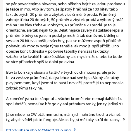
se pár povedenýma bitvama, nebo někoho hejtit za jednu prodanou
je těžce mimo. Vtip je v tom, že špatný hráč má ze 100 bitev tak 5
fakt dobrých, 20 průměr a zbytek více či méně prodá. Průměrný
zahraje třeba 20 dobrých, 50 průměr a zbytek prodá a výborný hráč
má na 100 biev třeba 40 dobrých, 40 průměr a 20 prodá. Je to je
orientačně, ale tak nějak to je. Dělat nějaké závěry na základě lepší a
průměrné bitvy co jsi sem poslal je možná tak úsměvné. Udělej si
session 20 bitev a pošli je všechny, pak se můžeme aspoň přibližně
pobavit, jak moc ty svoje týmy taháš a jak moc jsi spíš přítěž. Ono
obecně končit dneska v polovine tabulky není zas tak těžký,
vztaženo ke kvalitě hráčské základny, ale myslím, že u tebe to bude
ve více případech spíš ta dolní polovina
Btw ta Lorrka je slušná a ta IS-7 v tvých očích možná jo, ale je to
bitva veskrze průměrná, dal jsi lehce nad své hp a žádný zázračný
play jsem tam, když jsem si to pustil neviděl, prostě jsi to neprodal a
zybtek týmu taky ne.
A konečně jsi na to kánpnul ... všichni kromě tebe nemají dalších 14
spoluhráčů, nemají ve hře goldy ani prémium tanky, jen ty jediný :D
Já se nikde na CW ptát nemusím, mám jich nahráno trochu víc než
ty, abych věděl jak to funguje. Ale asi by jsi mě taky strčil do kapsy :-P
http://i.share.pho.to/24adf100_o.png