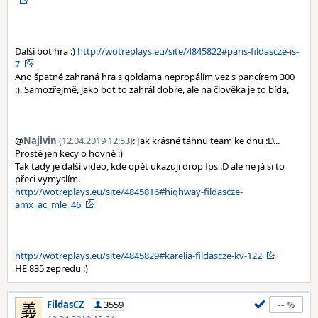
Další bot hra :)
http://wotreplays.eu/site/4845822#paris-fildascze-is-
7
Ano špatně zahraná hra s goldama nepropálím vez s pancírem 300
:). Samozřejmě, jako bot to zahrál dobře, ale na člověka je to bída,
@
Najlvin
(12.04.2019 12:53)
: Jak krásně táhnu team ke dnu :D...
Prostě jen kecy o hovně :)
Tak tady je další video, kde opět ukazuji drop fps :D ale ne já si to
přeci vymyslím.
http://wotreplays.eu/site/4845816#highway-fildascze-
amx_ac_mle_46
http://wotreplays.eu/site/4845829#karelia-fildascze-kv-122
HE 835 zepredu :)
--
FildasCZ
3559