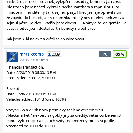
vyskočilo asi deset novinek, vylepšení posádky, bonusových cosi.
Nic z toho jsem nečetl, vybral si svého Panthera a zapnul hru. Po
minutě mi neviditelný tank sejmul pásy. Hned jsem je opravil s tím,
že zajedu do bezpečí, ale v okamžiku mi jiný neviditelný tank znovu
sejmul pásy. Do dvou vteřin jsem chytnul 3-4 rány a šel do garáže. Za
účast v bitvě jsem dostal asi tři bonusy na bůhví co.
Tak jsem klikl na exit a vrátil se do windowsu.
85
mrazikcomp
2039
PC
28.05.2019 18:11
Financial Transaction.
Date: 5/28/2019 06:00:13 PM
Credits deducted: 8,500,000
Receipt
Date: 5/28/2019 06:00:13 PM
Vehicles added: T34 B (crew 100%)
vzdy v 06h a v 18h novy premiovy tank na cernem trhu
/blackmarket / nektery za goldy jiny za credity, vetsinou behem 3
minut vybilenej sklad, je jich vzdycky omezeny mnostvi podle
vzacnosti od 1000 do 10000