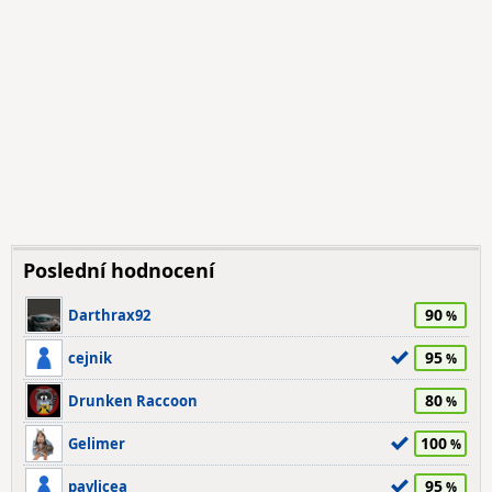
Poslední hodnocení
90
Darthrax92
95
cejnik
80
Drunken Raccoon
100
Gelimer
95
pavlicea