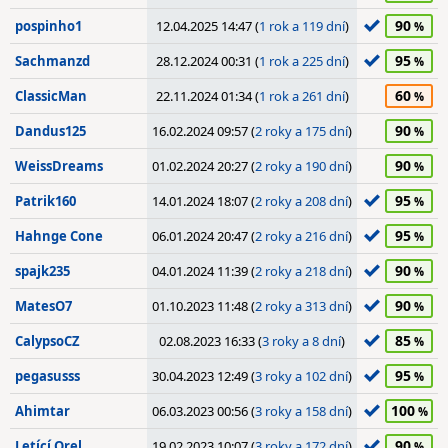
90
pospinho1
12.04.2025 14:47 (
1 rok a 119 dní
)
95
Sachmanzd
28.12.2024 00:31 (
1 rok a 225 dní
)
60
ClassicMan
22.11.2024 01:34 (
1 rok a 261 dní
)
90
Dandus125
16.02.2024 09:57 (
2 roky a 175 dní
)
90
WeissDreams
01.02.2024 20:27 (
2 roky a 190 dní
)
95
Patrik160
14.01.2024 18:07 (
2 roky a 208 dní
)
95
Hahnge Cone
06.01.2024 20:47 (
2 roky a 216 dní
)
90
spajk235
04.01.2024 11:39 (
2 roky a 218 dní
)
90
MatesO7
01.10.2023 11:48 (
2 roky a 313 dní
)
85
CalypsoCZ
02.08.2023 16:33 (
3 roky a 8 dní
)
95
pegasusss
30.04.2023 12:49 (
3 roky a 102 dní
)
100
Ahimtar
06.03.2023 00:56 (
3 roky a 158 dní
)
90
Letící Orel
19.02.2023 10:07 (
3 roky a 172 dní
)